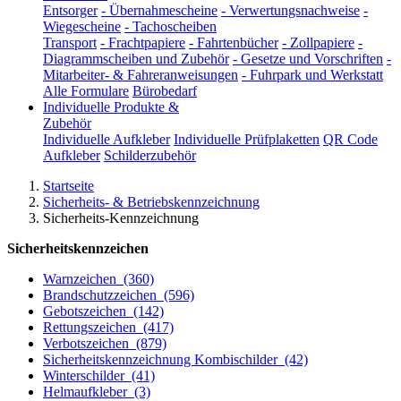
Entsorger
-
Übernahmescheine
-
Verwertungsnachweise
-
Wiegescheine
-
Tachoscheiben
Transport
-
Frachtpapiere
-
Fahrtenbücher
-
Zollpapiere
-
Diagrammscheiben und Zubehör
-
Gesetze und Vorschriften
-
Mitarbeiter- & Fahreranweisungen
-
Fuhrpark und Werkstatt
Alle Formulare
Bürobedarf
Individuelle Produkte &
Zubehör
Individuelle Aufkleber
Individuelle Prüfplaketten
QR Code
Aufkleber
Schilderzubehör
Startseite
Sicherheits- & Betriebskennzeichnung
Sicherheits-Kennzeichnung
Sicherheitskennzeichen
Warnzeichen
(360)
Brandschutzzeichen
(596)
Gebotszeichen
(142)
Rettungszeichen
(417)
Verbotszeichen
(879)
Sicherheitskennzeichnung Kombischilder
(42)
Winterschilder
(41)
Helmaufkleber
(3)