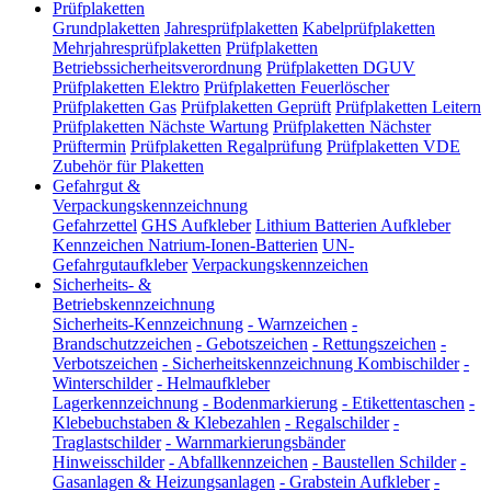
Prüfplaketten
Grundplaketten
Jahresprüfplaketten
Kabelprüfplaketten
Mehrjahresprüfplaketten
Prüfplaketten
Betriebssicherheitsverordnung
Prüfplaketten DGUV
Prüfplaketten Elektro
Prüfplaketten Feuerlöscher
Prüfplaketten Gas
Prüfplaketten Geprüft
Prüfplaketten Leitern
Prüfplaketten Nächste Wartung
Prüfplaketten Nächster
Prüftermin
Prüfplaketten Regalprüfung
Prüfplaketten VDE
Zubehör für Plaketten
Gefahrgut &
Verpackungskennzeichnung
Gefahrzettel
GHS Aufkleber
Lithium Batterien Aufkleber
Kennzeichen Natrium-Ionen-Batterien
UN-
Gefahrgutaufkleber
Verpackungskennzeichen
Sicherheits- &
Betriebskennzeichnung
Sicherheits-Kennzeichnung
-
Warnzeichen
-
Brandschutzzeichen
-
Gebotszeichen
-
Rettungszeichen
-
Verbotszeichen
-
Sicherheitskennzeichnung Kombischilder
-
Winterschilder
-
Helmaufkleber
Lagerkennzeichnung
-
Bodenmarkierung
-
Etikettentaschen
-
Klebebuchstaben & Klebezahlen
-
Regalschilder
-
Traglastschilder
-
Warnmarkierungsbänder
Hinweisschilder
-
Abfallkennzeichen
-
Baustellen Schilder
-
Gasanlagen & Heizungsanlagen
-
Grabstein Aufkleber
-