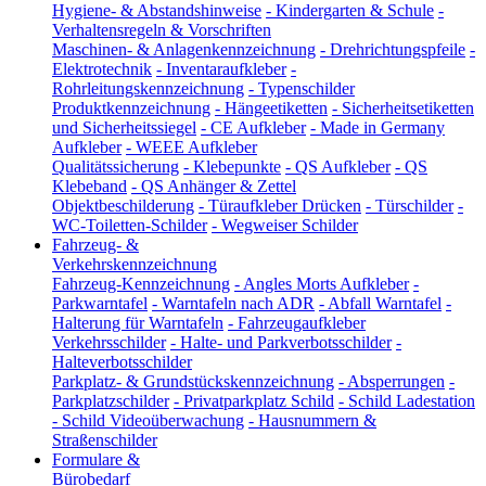
Hygiene- & Abstandshinweise
-
Kindergarten & Schule
-
Verhaltensregeln & Vorschriften
Maschinen- & Anlagenkennzeichnung
-
Drehrichtungspfeile
-
Elektrotechnik
-
Inventaraufkleber
-
Rohrleitungskennzeichnung
-
Typenschilder
Produktkennzeichnung
-
Hängeetiketten
-
Sicherheitsetiketten
und Sicherheitssiegel
-
CE Aufkleber
-
Made in Germany
Aufkleber
-
WEEE Aufkleber
Qualitätssicherung
-
Klebepunkte
-
QS Aufkleber
-
QS
Klebeband
-
QS Anhänger & Zettel
Objektbeschilderung
-
Türaufkleber Drücken
-
Türschilder
-
WC-Toiletten-Schilder
-
Wegweiser Schilder
Fahrzeug- &
Verkehrskennzeichnung
Fahrzeug-Kennzeichnung
-
Angles Morts Aufkleber
-
Parkwarntafel
-
Warntafeln nach ADR
-
Abfall Warntafel
-
Halterung für Warntafeln
-
Fahrzeugaufkleber
Verkehrsschilder
-
Halte- und Parkverbotsschilder
-
Halteverbotsschilder
Parkplatz- & Grundstückskennzeichnung
-
Absperrungen
-
Parkplatzschilder
-
Privatparkplatz Schild
-
Schild Ladestation
-
Schild Videoüberwachung
-
Hausnummern &
Straßenschilder
Formulare &
Bürobedarf