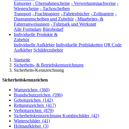
Entsorger
-
Übernahmescheine
-
Verwertungsnachweise
-
Wiegescheine
-
Tachoscheiben
Transport
-
Frachtpapiere
-
Fahrtenbücher
-
Zollpapiere
-
Diagrammscheiben und Zubehör
-
Mitarbeiter- &
Fahreranweisungen
-
Fuhrpark und Werkstatt
Alle Formulare
Bürobedarf
Individuelle Produkte &
Zubehör
Individuelle Aufkleber
Individuelle Prüfplaketten
QR Code
Aufkleber
Schilderzubehör
Startseite
Sicherheits- & Betriebskennzeichnung
Sicherheits-Kennzeichnung
Sicherheitskennzeichen
Warnzeichen
(360)
Brandschutzzeichen
(596)
Gebotszeichen
(142)
Rettungszeichen
(417)
Verbotszeichen
(879)
Sicherheitskennzeichnung Kombischilder
(42)
Winterschilder
(41)
Helmaufkleber
(3)