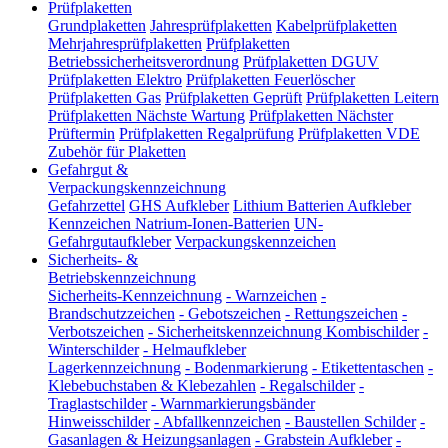
Prüfplaketten
Grundplaketten
Jahresprüfplaketten
Kabelprüfplaketten
Mehrjahresprüfplaketten
Prüfplaketten
Betriebssicherheitsverordnung
Prüfplaketten DGUV
Prüfplaketten Elektro
Prüfplaketten Feuerlöscher
Prüfplaketten Gas
Prüfplaketten Geprüft
Prüfplaketten Leitern
Prüfplaketten Nächste Wartung
Prüfplaketten Nächster
Prüftermin
Prüfplaketten Regalprüfung
Prüfplaketten VDE
Zubehör für Plaketten
Gefahrgut &
Verpackungskennzeichnung
Gefahrzettel
GHS Aufkleber
Lithium Batterien Aufkleber
Kennzeichen Natrium-Ionen-Batterien
UN-
Gefahrgutaufkleber
Verpackungskennzeichen
Sicherheits- &
Betriebskennzeichnung
Sicherheits-Kennzeichnung
-
Warnzeichen
-
Brandschutzzeichen
-
Gebotszeichen
-
Rettungszeichen
-
Verbotszeichen
-
Sicherheitskennzeichnung Kombischilder
-
Winterschilder
-
Helmaufkleber
Lagerkennzeichnung
-
Bodenmarkierung
-
Etikettentaschen
-
Klebebuchstaben & Klebezahlen
-
Regalschilder
-
Traglastschilder
-
Warnmarkierungsbänder
Hinweisschilder
-
Abfallkennzeichen
-
Baustellen Schilder
-
Gasanlagen & Heizungsanlagen
-
Grabstein Aufkleber
-