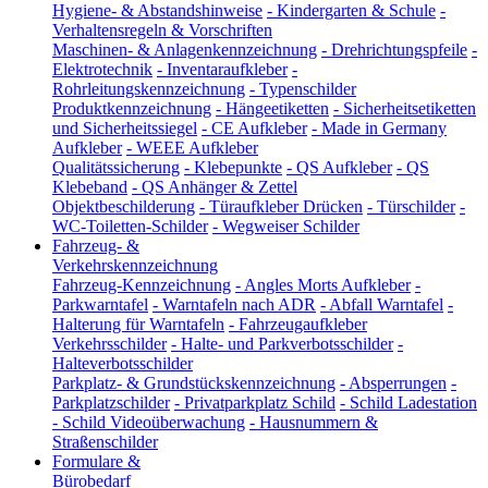
Hygiene- & Abstandshinweise
-
Kindergarten & Schule
-
Verhaltensregeln & Vorschriften
Maschinen- & Anlagenkennzeichnung
-
Drehrichtungspfeile
-
Elektrotechnik
-
Inventaraufkleber
-
Rohrleitungskennzeichnung
-
Typenschilder
Produktkennzeichnung
-
Hängeetiketten
-
Sicherheitsetiketten
und Sicherheitssiegel
-
CE Aufkleber
-
Made in Germany
Aufkleber
-
WEEE Aufkleber
Qualitätssicherung
-
Klebepunkte
-
QS Aufkleber
-
QS
Klebeband
-
QS Anhänger & Zettel
Objektbeschilderung
-
Türaufkleber Drücken
-
Türschilder
-
WC-Toiletten-Schilder
-
Wegweiser Schilder
Fahrzeug- &
Verkehrskennzeichnung
Fahrzeug-Kennzeichnung
-
Angles Morts Aufkleber
-
Parkwarntafel
-
Warntafeln nach ADR
-
Abfall Warntafel
-
Halterung für Warntafeln
-
Fahrzeugaufkleber
Verkehrsschilder
-
Halte- und Parkverbotsschilder
-
Halteverbotsschilder
Parkplatz- & Grundstückskennzeichnung
-
Absperrungen
-
Parkplatzschilder
-
Privatparkplatz Schild
-
Schild Ladestation
-
Schild Videoüberwachung
-
Hausnummern &
Straßenschilder
Formulare &
Bürobedarf