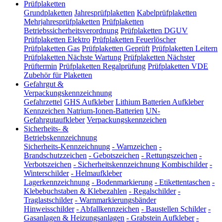
Prüfplaketten
Grundplaketten
Jahresprüfplaketten
Kabelprüfplaketten
Mehrjahresprüfplaketten
Prüfplaketten
Betriebssicherheitsverordnung
Prüfplaketten DGUV
Prüfplaketten Elektro
Prüfplaketten Feuerlöscher
Prüfplaketten Gas
Prüfplaketten Geprüft
Prüfplaketten Leitern
Prüfplaketten Nächste Wartung
Prüfplaketten Nächster
Prüftermin
Prüfplaketten Regalprüfung
Prüfplaketten VDE
Zubehör für Plaketten
Gefahrgut &
Verpackungskennzeichnung
Gefahrzettel
GHS Aufkleber
Lithium Batterien Aufkleber
Kennzeichen Natrium-Ionen-Batterien
UN-
Gefahrgutaufkleber
Verpackungskennzeichen
Sicherheits- &
Betriebskennzeichnung
Sicherheits-Kennzeichnung
-
Warnzeichen
-
Brandschutzzeichen
-
Gebotszeichen
-
Rettungszeichen
-
Verbotszeichen
-
Sicherheitskennzeichnung Kombischilder
-
Winterschilder
-
Helmaufkleber
Lagerkennzeichnung
-
Bodenmarkierung
-
Etikettentaschen
-
Klebebuchstaben & Klebezahlen
-
Regalschilder
-
Traglastschilder
-
Warnmarkierungsbänder
Hinweisschilder
-
Abfallkennzeichen
-
Baustellen Schilder
-
Gasanlagen & Heizungsanlagen
-
Grabstein Aufkleber
-