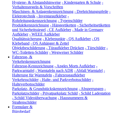
Hygiene- & Abstandshinweise
-
Kindergarten & Schule
-
Verhaltensregeln & Vorschriften
Maschinen- & Anlagenkennzeichnung
-
Drehrichtungspfeile
-
Elektrotechnik
-
Inventaraufkleber
-
Rohrleitungskennzeichnung
-
Typenschilder
Produktkennzeichnung
-
Hängeetiketten
-
Sicherheitsetiketten
und Sicherheitssiegel
-
CE Aufkleber
-
Made in Germany
Aufkleber
-
WEEE Aufkleber
Qualitätssicherung
-
Klebepunkte
-
QS Aufkleber
-
QS
Klebeband
-
QS Anhänger & Zettel
Objektbeschilderung
-
Türaufkleber Drücken
-
Türschilder
-
WC-Toiletten-Schilder
-
Wegweiser Schilder
Fahrzeug- &
Verkehrskennzeichnung
Fahrzeug-Kennzeichnung
-
Angles Morts Aufkleber
-
Parkwarntafel
-
Warntafeln nach ADR
-
Abfall Warntafel
-
Halterung für Warntafeln
-
Fahrzeugaufkleber
Verkehrsschilder
-
Halte- und Parkverbotsschilder
-
Halteverbotsschilder
Parkplatz- & Grundstückskennzeichnung
-
Absperrungen
-
Parkplatzschilder
-
Privatparkplatz Schild
-
Schild Ladestation
-
Schild Videoüberwachung
-
Hausnummern &
Straßenschilder
Formulare &
Bürobedarf