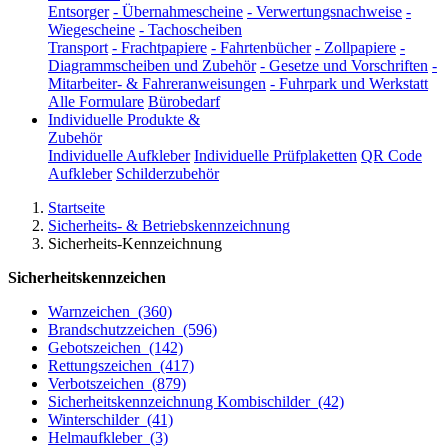
Entsorger
-
Übernahmescheine
-
Verwertungsnachweise
-
Wiegescheine
-
Tachoscheiben
Transport
-
Frachtpapiere
-
Fahrtenbücher
-
Zollpapiere
-
Diagrammscheiben und Zubehör
-
Gesetze und Vorschriften
-
Mitarbeiter- & Fahreranweisungen
-
Fuhrpark und Werkstatt
Alle Formulare
Bürobedarf
Individuelle Produkte &
Zubehör
Individuelle Aufkleber
Individuelle Prüfplaketten
QR Code
Aufkleber
Schilderzubehör
Startseite
Sicherheits- & Betriebskennzeichnung
Sicherheits-Kennzeichnung
Sicherheitskennzeichen
Warnzeichen
(360)
Brandschutzzeichen
(596)
Gebotszeichen
(142)
Rettungszeichen
(417)
Verbotszeichen
(879)
Sicherheitskennzeichnung Kombischilder
(42)
Winterschilder
(41)
Helmaufkleber
(3)