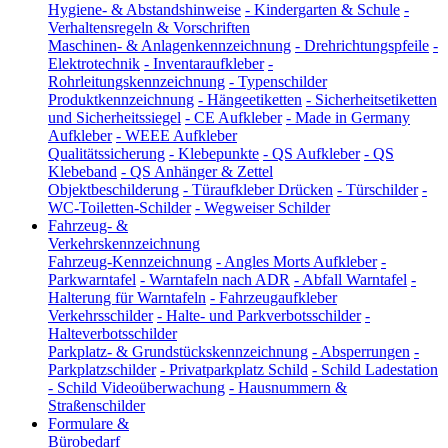
Hygiene- & Abstandshinweise
-
Kindergarten & Schule
-
Verhaltensregeln & Vorschriften
Maschinen- & Anlagenkennzeichnung
-
Drehrichtungspfeile
-
Elektrotechnik
-
Inventaraufkleber
-
Rohrleitungskennzeichnung
-
Typenschilder
Produktkennzeichnung
-
Hängeetiketten
-
Sicherheitsetiketten
und Sicherheitssiegel
-
CE Aufkleber
-
Made in Germany
Aufkleber
-
WEEE Aufkleber
Qualitätssicherung
-
Klebepunkte
-
QS Aufkleber
-
QS
Klebeband
-
QS Anhänger & Zettel
Objektbeschilderung
-
Türaufkleber Drücken
-
Türschilder
-
WC-Toiletten-Schilder
-
Wegweiser Schilder
Fahrzeug- &
Verkehrskennzeichnung
Fahrzeug-Kennzeichnung
-
Angles Morts Aufkleber
-
Parkwarntafel
-
Warntafeln nach ADR
-
Abfall Warntafel
-
Halterung für Warntafeln
-
Fahrzeugaufkleber
Verkehrsschilder
-
Halte- und Parkverbotsschilder
-
Halteverbotsschilder
Parkplatz- & Grundstückskennzeichnung
-
Absperrungen
-
Parkplatzschilder
-
Privatparkplatz Schild
-
Schild Ladestation
-
Schild Videoüberwachung
-
Hausnummern &
Straßenschilder
Formulare &
Bürobedarf