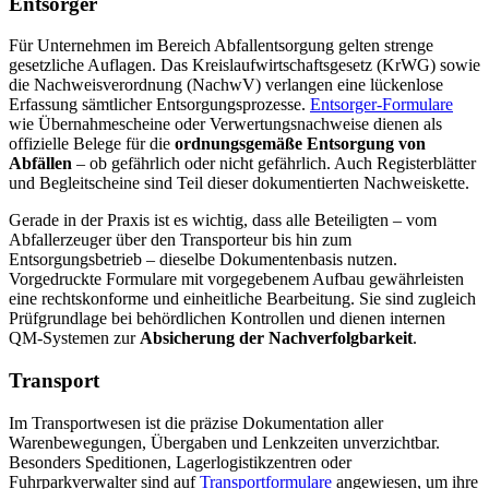
Entsorger
Für Unternehmen im Bereich Abfallentsorgung gelten strenge
gesetzliche Auflagen. Das Kreislaufwirtschaftsgesetz (KrWG) sowie
die Nachweisverordnung (NachwV) verlangen eine lückenlose
Erfassung sämtlicher Entsorgungsprozesse.
Entsorger-Formulare
wie Übernahmescheine oder Verwertungsnachweise dienen als
offizielle Belege für die
ordnungsgemäße Entsorgung von
Abfällen
– ob gefährlich oder nicht gefährlich. Auch Registerblätter
und Begleitscheine sind Teil dieser dokumentierten Nachweiskette.
Gerade in der Praxis ist es wichtig, dass alle Beteiligten – vom
Abfallerzeuger über den Transporteur bis hin zum
Entsorgungsbetrieb – dieselbe Dokumentenbasis nutzen.
Vorgedruckte Formulare mit vorgegebenem Aufbau gewährleisten
eine rechtskonforme und einheitliche Bearbeitung. Sie sind zugleich
Prüfgrundlage bei behördlichen Kontrollen und dienen internen
QM-Systemen zur
Absicherung der Nachverfolgbarkeit
.
Transport
Im Transportwesen ist die präzise Dokumentation aller
Warenbewegungen, Übergaben und Lenkzeiten unverzichtbar.
Besonders Speditionen, Lagerlogistikzentren oder
Fuhrparkverwalter sind auf
Transportformulare
angewiesen, um ihre