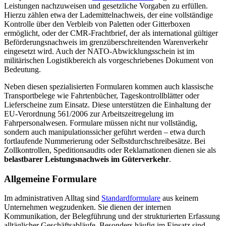
Leistungen nachzuweisen und gesetzliche Vorgaben zu erfüllen.
Hierzu zählen etwa der Lademittelnachweis, der eine vollständige
Kontrolle über den Verbleib von Paletten oder Gitterboxen
ermöglicht, oder der CMR-Frachtbrief, der als international gültiger
Beförderungsnachweis im grenzüberschreitenden Warenverkehr
eingesetzt wird. Auch der NATO-Abwicklungsschein ist im
militärischen Logistikbereich als vorgeschriebenes Dokument von
Bedeutung.
Neben diesen spezialisierten Formularen kommen auch klassische
Transportbelege wie Fahrtenbücher, Tageskontrollblätter oder
Lieferscheine zum Einsatz. Diese unterstützen die Einhaltung der
EU-Verordnung 561/2006 zur Arbeitszeitregelung im
Fahrpersonalwesen. Formulare müssen nicht nur vollständig,
sondern auch manipulationssicher geführt werden – etwa durch
fortlaufende Nummerierung oder Selbstdurchschreibesätze. Bei
Zollkontrollen, Speditionsaudits oder Reklamationen dienen sie als
belastbarer Leistungsnachweis im Güterverkehr
.
Allgemeine Formulare
Im administrativen Alltag sind
Standardformulare
aus keinem
Unternehmen wegzudenken. Sie dienen der internen
Kommunikation, der Belegführung und der strukturierten Erfassung
alltäglicher Geschäftsabläufe. Besonders häufig im Einsatz sind