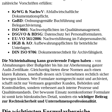
zahlreiche Vorschriften erfüllen:
KrWG & NachwV
: Abfallwirtschaftliche
Dokumentationspflicht.
GoBD
: Ordnungsgemäße Buchführung und
Belegarchivierung.
ISO 9001
: Nachweispflichten im Qualitätsmanagement.
DSGVO & BDSG
: Datenschutz bei Personalformularen.
EU-VO 561/2006
: Nachweisführung im Fahrpersonalrecht.
HGB & AO
: Aufbewahrungspflichten für betriebliche
Unterlagen.
DIN ISO 9706
: Dokumentenechtheit für Archivfähigkeit.
Die Nichteinhaltung kann gravierende Folgen haben
– von
Abmahnungen über Bußgelder bis hin zur Aberkennung ganzer
Audit-Zertifikate. Gleichzeitig bieten diese Normen auch einen
klaren Rahmen, innerhalb dessen sich Unternehmen rechtlich sicher
bewegen können. Wer Formulare normgerecht nutzt und archiviert,
schafft nicht nur Vertrauen gegenüber Kunden, Behörden und
Kontrollstellen, sondern verbessert auch interne Prozesse und
Qualitätsstandards. Der bewusste Einsatz normkonformer Formulare
ist somit kein bürokratisches Detail, sondern ein
wichtiger Beitrag
zur Rechtssicherheit und Unternehmensprofessionalität
.
Die wichtigsten Formularbereiche –