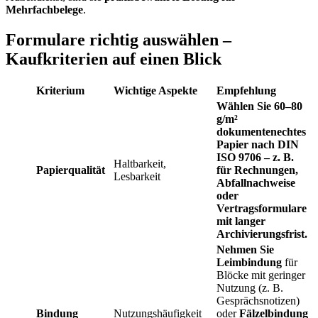
Mehrfachbelege
.
Formulare richtig auswählen –
Kaufkriterien auf einen Blick
Kriterium
Wichtige Aspekte
Empfehlung
Wählen Sie 60–80
g/m²
dokumentenechtes
Papier
nach DIN
ISO 9706 – z. B.
Haltbarkeit,
Papierqualität
für Rechnungen,
Lesbarkeit
Abfallnachweise
oder
Vertragsformulare
mit langer
Archivierungsfrist.
Nehmen Sie
Leimbindung
für
Blöcke mit geringer
Nutzung (z. B.
Gesprächsnotizen)
Bindung
Nutzungshäufigkeit
oder
Fälzelbindung