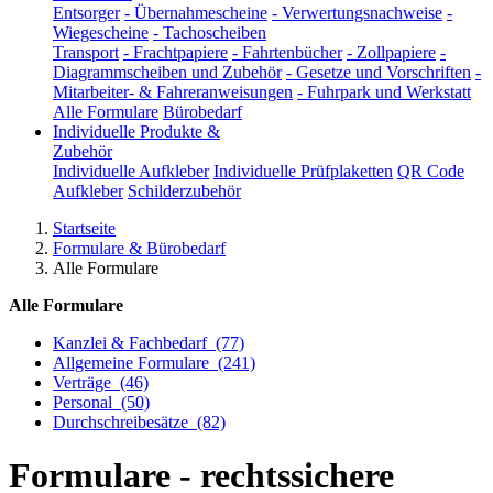
Entsorger
-
Übernahmescheine
-
Verwertungsnachweise
-
Wiegescheine
-
Tachoscheiben
Transport
-
Frachtpapiere
-
Fahrtenbücher
-
Zollpapiere
-
Diagrammscheiben und Zubehör
-
Gesetze und Vorschriften
-
Mitarbeiter- & Fahreranweisungen
-
Fuhrpark und Werkstatt
Alle Formulare
Bürobedarf
Individuelle Produkte &
Zubehör
Individuelle Aufkleber
Individuelle Prüfplaketten
QR Code
Aufkleber
Schilderzubehör
Startseite
Formulare & Bürobedarf
Alle Formulare
Alle Formulare
Kanzlei & Fachbedarf
(77)
Allgemeine Formulare
(241)
Verträge
(46)
Personal
(50)
Durchschreibesätze
(82)
Formulare - rechtssichere