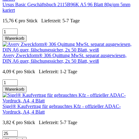
Ursus Basic Geschäftsbuch 2115B96K A5 96 Blatt 80g/qm 5mm
kariert
15,76
€
pro Stück
Lieferzeit:
5-7 Tage
Warenkorb
Avery Zweckform® 306 Quittung MwSt. separat ausgewiesen,
DIN A6 quer, fälschungssicher, 2x 50 Blatt, weiß
4,09
€
pro Stück
Lieferzeit:
1-2 Tage
Warenkorb
Sigel® Kaufvertrag für gebrauchtes Kfz - offizieller ADAC-
Vordruck, A4, 4 Blatt
3,82
€
pro Stück
Lieferzeit:
5-7 Tage