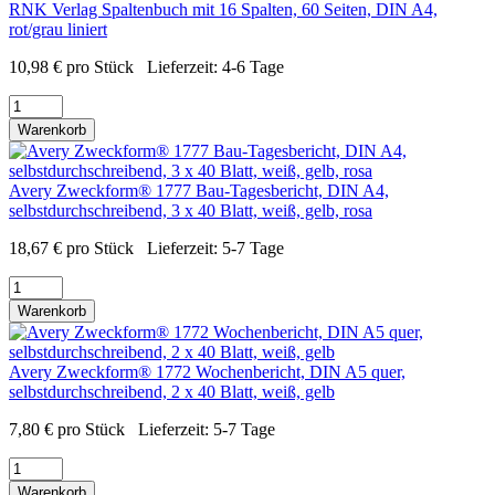
RNK Verlag Spaltenbuch mit 16 Spalten, 60 Seiten, DIN A4,
rot/grau liniert
10,98
€
pro Stück
Lieferzeit:
4-6 Tage
Warenkorb
Avery Zweckform® 1777 Bau-Tagesbericht, DIN A4,
selbstdurchschreibend, 3 x 40 Blatt, weiß, gelb, rosa
18,67
€
pro Stück
Lieferzeit:
5-7 Tage
Warenkorb
Avery Zweckform® 1772 Wochenbericht, DIN A5 quer,
selbstdurchschreibend, 2 x 40 Blatt, weiß, gelb
7,80
€
pro Stück
Lieferzeit:
5-7 Tage
Warenkorb