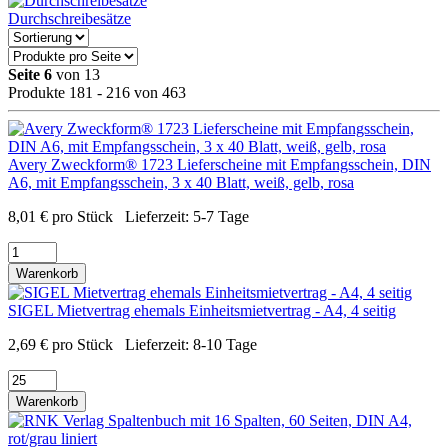
Durchschreibesätze
Seite 6
von 13
Produkte 181 - 216 von 463
Avery Zweckform® 1723 Lieferscheine mit Empfangsschein, DIN
A6, mit Empfangsschein, 3 x 40 Blatt, weiß, gelb, rosa
8,01
€
pro Stück
Lieferzeit:
5-7 Tage
Warenkorb
SIGEL Mietvertrag ehemals Einheitsmietvertrag - A4, 4 seitig
2,69
€
pro Stück
Lieferzeit:
8-10 Tage
Warenkorb