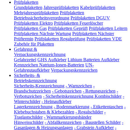
Prüfplaketten
Grundplaketten
Jahresprüfplaketten
Kabelprüfplaketten
Mehrjahresprüfplaketten
Prüfplaketten
Betriebssicherheitsverordnung
Prüfplaketten DGUV
Prüfplaketten Elektro
Prüfplaketten Feuerlöscher
Prüfplaketten Gas
Prüfplaketten Geprüft
Prüfplaketten Leitern
Prüfplaketten Nächste Wartung
Prüfplaketten Nächster
Prüftermin
Prüfplaketten Regalprüfung
Prüfplaketten VDE
Zubehör für Plaketten
Gefahrgut &
Verpackungskennzeichnung
Gefahrzettel
GHS Aufkleber
Lithium Batterien Aufkleber
Kennzeichen Natrium-Ionen-Batterien
UN-
Gefahrgutaufkleber
Verpackungskennzeichen
Sicherheits- &
Betriebskennzeichnung
Sicherheits-Kennzeichnung
-
Warnzeichen
-
Brandschutzzeichen
-
Gebotszeichen
-
Rettungszeichen
-
Verbotszeichen
-
Sicherheitskennzeichnung Kombischilder
-
Winterschilder
-
Helmaufkleber
Lagerkennzeichnung
-
Bodenmarkierung
-
Etikettentaschen
-
Klebebuchstaben & Klebezahlen
-
Regalschilder
-
Traglastschilder
-
Warnmarkierungsbänder
Hinweisschilder
-
Abfallkennzeichen
-
Baustellen Schilder
-
Gasanlagen & Heizungsanlagen
-
Grabstein Aufkleber
-