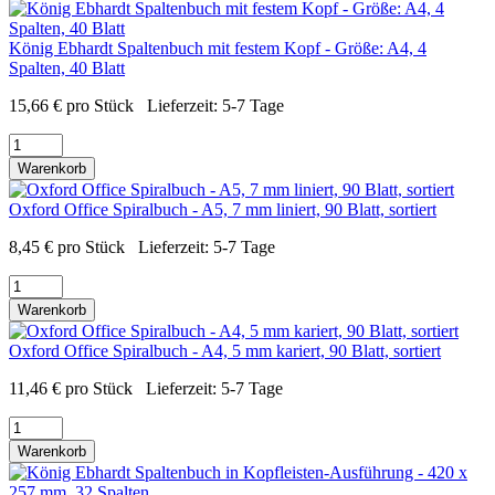
König Ebhardt Spaltenbuch mit festem Kopf - Größe: A4, 4
Spalten, 40 Blatt
15,66
€
pro Stück
Lieferzeit:
5-7 Tage
Warenkorb
Oxford Office Spiralbuch - A5, 7 mm liniert, 90 Blatt, sortiert
8,45
€
pro Stück
Lieferzeit:
5-7 Tage
Warenkorb
Oxford Office Spiralbuch - A4, 5 mm kariert, 90 Blatt, sortiert
11,46
€
pro Stück
Lieferzeit:
5-7 Tage
Warenkorb