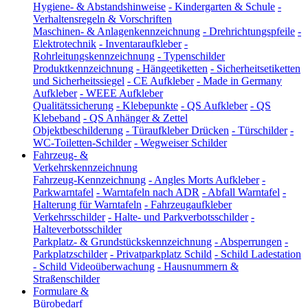
Hygiene- & Abstandshinweise
-
Kindergarten & Schule
-
Verhaltensregeln & Vorschriften
Maschinen- & Anlagenkennzeichnung
-
Drehrichtungspfeile
-
Elektrotechnik
-
Inventaraufkleber
-
Rohrleitungskennzeichnung
-
Typenschilder
Produktkennzeichnung
-
Hängeetiketten
-
Sicherheitsetiketten
und Sicherheitssiegel
-
CE Aufkleber
-
Made in Germany
Aufkleber
-
WEEE Aufkleber
Qualitätssicherung
-
Klebepunkte
-
QS Aufkleber
-
QS
Klebeband
-
QS Anhänger & Zettel
Objektbeschilderung
-
Türaufkleber Drücken
-
Türschilder
-
WC-Toiletten-Schilder
-
Wegweiser Schilder
Fahrzeug- &
Verkehrskennzeichnung
Fahrzeug-Kennzeichnung
-
Angles Morts Aufkleber
-
Parkwarntafel
-
Warntafeln nach ADR
-
Abfall Warntafel
-
Halterung für Warntafeln
-
Fahrzeugaufkleber
Verkehrsschilder
-
Halte- und Parkverbotsschilder
-
Halteverbotsschilder
Parkplatz- & Grundstückskennzeichnung
-
Absperrungen
-
Parkplatzschilder
-
Privatparkplatz Schild
-
Schild Ladestation
-
Schild Videoüberwachung
-
Hausnummern &
Straßenschilder
Formulare &
Bürobedarf