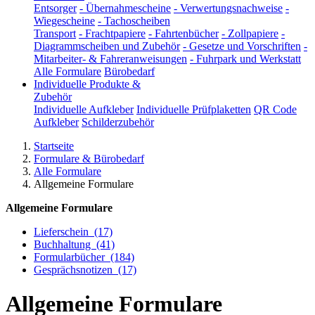
Entsorger
-
Übernahmescheine
-
Verwertungsnachweise
-
Wiegescheine
-
Tachoscheiben
Transport
-
Frachtpapiere
-
Fahrtenbücher
-
Zollpapiere
-
Diagrammscheiben und Zubehör
-
Gesetze und Vorschriften
-
Mitarbeiter- & Fahreranweisungen
-
Fuhrpark und Werkstatt
Alle Formulare
Bürobedarf
Individuelle Produkte &
Zubehör
Individuelle Aufkleber
Individuelle Prüfplaketten
QR Code
Aufkleber
Schilderzubehör
Startseite
Formulare & Bürobedarf
Alle Formulare
Allgemeine Formulare
Allgemeine Formulare
Lieferschein
(17)
Buchhaltung
(41)
Formularbücher
(184)
Gesprächsnotizen
(17)
Allgemeine Formulare