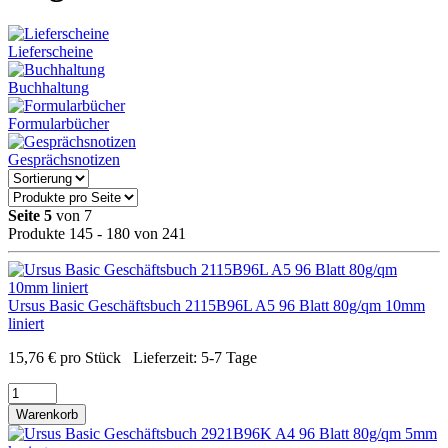
Lieferscheine
Buchhaltung
Formularbücher
Gesprächsnotizen
Seite 5
von 7
Produkte 145 - 180 von 241
Ursus Basic Geschäftsbuch 2115B96L A5 96 Blatt 80g/qm 10mm
liniert
15,76
€
pro Stück
Lieferzeit:
5-7 Tage
Warenkorb