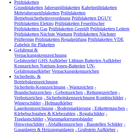
Prüfplaketten
Grundplaketten
Jahresprüfplaketten
Kabelprüfplaketten
Mehrjahresprüfplaketten
Prüfplaketten
Betriebssicherheitsverordnung
Prüfplaketten DGUV
Prüfplaketten Elektro
Prüfplaketten Feuerlöscher
Prüfplaketten Gas
Prüfplaketten Geprüft
Prüfplaketten Leitern
Prüfplaketten Nächste Wartung
Prüfplaketten Nächster
Prüftermin
Prüfplaketten Regalprüfung
Prüfplaketten VDE
Zubehör für Plaketten
Gefahrgut &
Verpackungskennzeichnung
Gefahrzettel
GHS Aufkleber
Lithium Batterien Aufkleber
Kennzeichen Natrium-Ionen-Batterien
UN-
Gefahrgutaufkleber
Verpackungskennzeichen
Sicherheits- &
Betriebskennzeichnung
Sicherheits-Kennzeichnung
-
Warnzeichen
-
Brandschutzzeichen
-
Gebotszeichen
-
Rettungszeichen
-
Verbotszeichen
-
Sicherheitskennzeichnung Kombischilder
-
Winterschilder
-
Helmaufkleber
Lagerkennzeichnung
-
Bodenmarkierung
-
Etikettentaschen
-
Klebebuchstaben & Klebezahlen
-
Regalschilder
-
Traglastschilder
-
Warnmarkierungsbänder
Hinweisschilder
-
Abfallkennzeichen
-
Baustellen Schilder
-
Gasanlagen & Heizungsanlagen
-
Grabstein Aufkleber
-