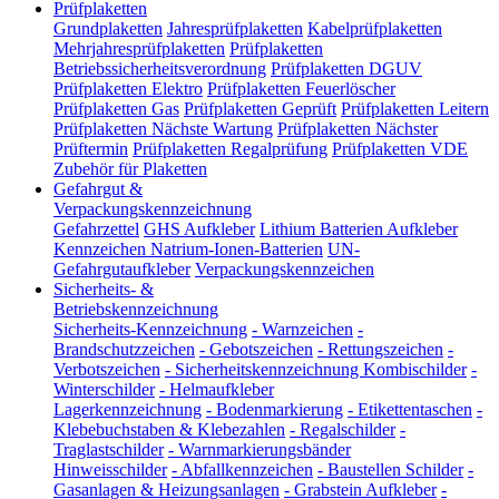
Prüfplaketten
Grundplaketten
Jahresprüfplaketten
Kabelprüfplaketten
Mehrjahresprüfplaketten
Prüfplaketten
Betriebssicherheitsverordnung
Prüfplaketten DGUV
Prüfplaketten Elektro
Prüfplaketten Feuerlöscher
Prüfplaketten Gas
Prüfplaketten Geprüft
Prüfplaketten Leitern
Prüfplaketten Nächste Wartung
Prüfplaketten Nächster
Prüftermin
Prüfplaketten Regalprüfung
Prüfplaketten VDE
Zubehör für Plaketten
Gefahrgut &
Verpackungskennzeichnung
Gefahrzettel
GHS Aufkleber
Lithium Batterien Aufkleber
Kennzeichen Natrium-Ionen-Batterien
UN-
Gefahrgutaufkleber
Verpackungskennzeichen
Sicherheits- &
Betriebskennzeichnung
Sicherheits-Kennzeichnung
-
Warnzeichen
-
Brandschutzzeichen
-
Gebotszeichen
-
Rettungszeichen
-
Verbotszeichen
-
Sicherheitskennzeichnung Kombischilder
-
Winterschilder
-
Helmaufkleber
Lagerkennzeichnung
-
Bodenmarkierung
-
Etikettentaschen
-
Klebebuchstaben & Klebezahlen
-
Regalschilder
-
Traglastschilder
-
Warnmarkierungsbänder
Hinweisschilder
-
Abfallkennzeichen
-
Baustellen Schilder
-
Gasanlagen & Heizungsanlagen
-
Grabstein Aufkleber
-