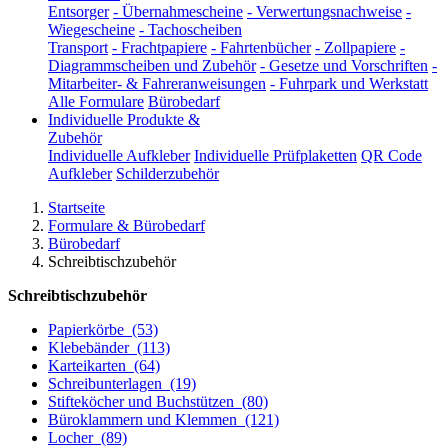
Entsorger
-
Übernahmescheine
-
Verwertungsnachweise
-
Wiegescheine
-
Tachoscheiben
Transport
-
Frachtpapiere
-
Fahrtenbücher
-
Zollpapiere
-
Diagrammscheiben und Zubehör
-
Gesetze und Vorschriften
-
Mitarbeiter- & Fahreranweisungen
-
Fuhrpark und Werkstatt
Alle Formulare
Bürobedarf
Individuelle Produkte &
Zubehör
Individuelle Aufkleber
Individuelle Prüfplaketten
QR Code
Aufkleber
Schilderzubehör
Startseite
Formulare & Bürobedarf
Bürobedarf
Schreibtischzubehör
Schreibtischzubehör
Papierkörbe
(53)
Klebebänder
(113)
Karteikarten
(64)
Schreibunterlagen
(19)
Stifteköcher und Buchstützen
(80)
Büroklammern und Klemmen
(121)
Locher
(89)