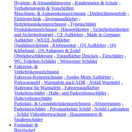
Hygiene- & Abstandshinweise
-
Kindergarten & Schule
-
Verhaltensregeln & Vorschriften
Maschinen- & Anlagenkennzeichnung
-
Drehrichtungspfeile
-
Elektrotechnik
-
Inventaraufkleber
-
Rohrleitungskennzeichnung
-
Typenschilder
Produktkennzeichnung
-
Hängeetiketten
-
Sicherheitsetiketten
und Sicherheitssiegel
-
CE Aufkleber
-
Made in Germany
Aufkleber
-
WEEE Aufkleber
Qualitätssicherung
-
Klebepunkte
-
QS Aufkleber
-
QS
Klebeband
-
QS Anhänger & Zettel
Objektbeschilderung
-
Türaufkleber Drücken
-
Türschilder
-
WC-Toiletten-Schilder
-
Wegweiser Schilder
Fahrzeug- &
Verkehrskennzeichnung
Fahrzeug-Kennzeichnung
-
Angles Morts Aufkleber
-
Parkwarntafel
-
Warntafeln nach ADR
-
Abfall Warntafel
-
Halterung für Warntafeln
-
Fahrzeugaufkleber
Verkehrsschilder
-
Halte- und Parkverbotsschilder
-
Halteverbotsschilder
Parkplatz- & Grundstückskennzeichnung
-
Absperrungen
-
Parkplatzschilder
-
Privatparkplatz Schild
-
Schild Ladestation
-
Schild Videoüberwachung
-
Hausnummern &
Straßenschilder
Formulare &
Bürobedarf