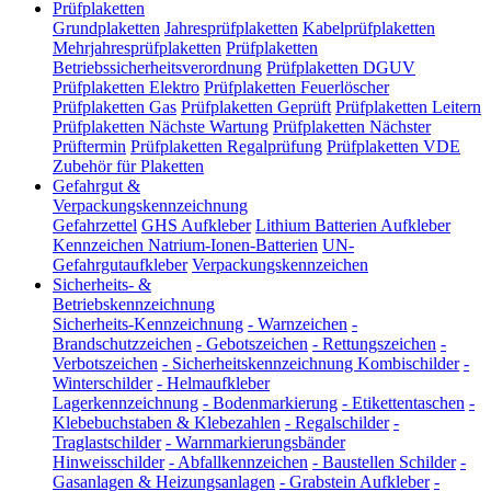
Prüfplaketten
Grundplaketten
Jahresprüfplaketten
Kabelprüfplaketten
Mehrjahresprüfplaketten
Prüfplaketten
Betriebssicherheitsverordnung
Prüfplaketten DGUV
Prüfplaketten Elektro
Prüfplaketten Feuerlöscher
Prüfplaketten Gas
Prüfplaketten Geprüft
Prüfplaketten Leitern
Prüfplaketten Nächste Wartung
Prüfplaketten Nächster
Prüftermin
Prüfplaketten Regalprüfung
Prüfplaketten VDE
Zubehör für Plaketten
Gefahrgut &
Verpackungskennzeichnung
Gefahrzettel
GHS Aufkleber
Lithium Batterien Aufkleber
Kennzeichen Natrium-Ionen-Batterien
UN-
Gefahrgutaufkleber
Verpackungskennzeichen
Sicherheits- &
Betriebskennzeichnung
Sicherheits-Kennzeichnung
-
Warnzeichen
-
Brandschutzzeichen
-
Gebotszeichen
-
Rettungszeichen
-
Verbotszeichen
-
Sicherheitskennzeichnung Kombischilder
-
Winterschilder
-
Helmaufkleber
Lagerkennzeichnung
-
Bodenmarkierung
-
Etikettentaschen
-
Klebebuchstaben & Klebezahlen
-
Regalschilder
-
Traglastschilder
-
Warnmarkierungsbänder
Hinweisschilder
-
Abfallkennzeichen
-
Baustellen Schilder
-
Gasanlagen & Heizungsanlagen
-
Grabstein Aufkleber
-