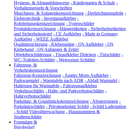
Hygiene- & Abstandshinweise
-
Kindergarten & Schule
-
Verhaltensregeln & Vorschriften
Maschinen- & Anlagenkennzeichnung
-
Drehrichtungspfeile
-
Elektrotechnik
-
Inventaraufkleber
-
Rohrleitungskennzeichnung
-
Typenschilder
Produktkennzeichnung
-
Hängeetiketten
-
Sicherheitsetiketten
und Sicherheitssiegel
-
CE Aufkleber
-
Made in Germany
Aufkleber
-
WEEE Aufkleber
Qualitätssicherung
-
Klebepunkte
-
QS Aufkleber
-
QS
Klebeband
-
QS Anhänger & Zettel
Objektbeschilderung
-
Türaufkleber Drücken
-
Türschilder
-
WC-Toiletten-Schilder
-
Wegweiser Schilder
Fahrzeug- &
Verkehrskennzeichnung
Fahrzeug-Kennzeichnung
-
Angles Morts Aufkleber
-
Parkwarntafel
-
Warntafeln nach ADR
-
Abfall Warntafel
-
Halterung für Warntafeln
-
Fahrzeugaufkleber
Verkehrsschilder
-
Halte- und Parkverbotsschilder
-
Halteverbotsschilder
Parkplatz- & Grundstückskennzeichnung
-
Absperrungen
-
Parkplatzschilder
-
Privatparkplatz Schild
-
Schild Ladestation
-
Schild Videoüberwachung
-
Hausnummern &
Straßenschilder
Formulare &
Bürobedarf