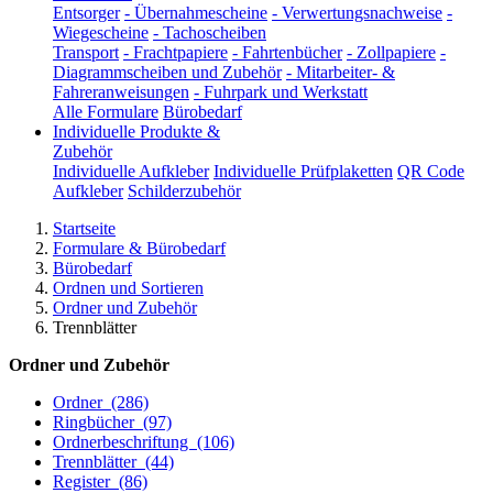
Entsorger
-
Übernahmescheine
-
Verwertungsnachweise
-
Wiegescheine
-
Tachoscheiben
Transport
-
Frachtpapiere
-
Fahrtenbücher
-
Zollpapiere
-
Diagrammscheiben und Zubehör
-
Mitarbeiter- &
Fahreranweisungen
-
Fuhrpark und Werkstatt
Alle Formulare
Bürobedarf
Individuelle Produkte &
Zubehör
Individuelle Aufkleber
Individuelle Prüfplaketten
QR Code
Aufkleber
Schilderzubehör
Startseite
Formulare & Bürobedarf
Bürobedarf
Ordnen und Sortieren
Ordner und Zubehör
Trennblätter
Ordner und Zubehör
Ordner
(286)
Ringbücher
(97)
Ordnerbeschriftung
(106)
Trennblätter
(44)
Register
(86)