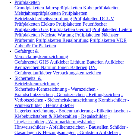
Prüfplaketten
Grundplaketten
Jahresprüfplaketten
Kabelprüfplaketten
Mehrjahresprüfplaketten
Prüfplaketten
Betriebssicherheitsverordnung
Prüfplaketten DGUV
Prüfplaketten Elektro
Prüfplaketten Feuerlöscher
Prüfplaketten Gas
Prüfplaketten Geprüft
Prüfplaketten Leitern
Prüfplaketten Nächste Wartung
Prüfplaketten Nächster
Prüftermin
Prüfplaketten Regalprüfung
Prüfplaketten VDE
Zubehör für Plaketten
Gefahrgut &
Verpackungskennzeichnung
Gefahrzettel
GHS Aufkleber
Lithium Batterien Aufkleber
Kennzeichen Natrium-Ionen-Batterien
UN-
Gefahrgutaufkleber
Verpackungskennzeichen
Sicherheits- &
Betriebskennzeichnung
Sicherheits-Kennzeichnung
-
Warnzeichen
-
Brandschutzzeichen
-
Gebotszeichen
-
Rettungszeichen
-
Verbotszeichen
-
Sicherheitskennzeichnung Kombischilder
-
Winterschilder
-
Helmaufkleber
Lagerkennzeichnung
-
Bodenmarkierung
-
Etikettentaschen
-
Klebebuchstaben & Klebezahlen
-
Regalschilder
-
Traglastschilder
-
Warnmarkierungsbänder
Hinweisschilder
-
Abfallkennzeichen
-
Baustellen Schilder
-
Gasanlagen & Heizungsanlagen
-
Grabstein Aufkleber
-