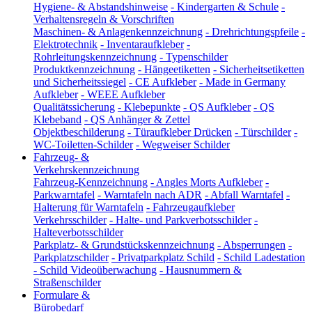
Hygiene- & Abstandshinweise
-
Kindergarten & Schule
-
Verhaltensregeln & Vorschriften
Maschinen- & Anlagenkennzeichnung
-
Drehrichtungspfeile
-
Elektrotechnik
-
Inventaraufkleber
-
Rohrleitungskennzeichnung
-
Typenschilder
Produktkennzeichnung
-
Hängeetiketten
-
Sicherheitsetiketten
und Sicherheitssiegel
-
CE Aufkleber
-
Made in Germany
Aufkleber
-
WEEE Aufkleber
Qualitätssicherung
-
Klebepunkte
-
QS Aufkleber
-
QS
Klebeband
-
QS Anhänger & Zettel
Objektbeschilderung
-
Türaufkleber Drücken
-
Türschilder
-
WC-Toiletten-Schilder
-
Wegweiser Schilder
Fahrzeug- &
Verkehrskennzeichnung
Fahrzeug-Kennzeichnung
-
Angles Morts Aufkleber
-
Parkwarntafel
-
Warntafeln nach ADR
-
Abfall Warntafel
-
Halterung für Warntafeln
-
Fahrzeugaufkleber
Verkehrsschilder
-
Halte- und Parkverbotsschilder
-
Halteverbotsschilder
Parkplatz- & Grundstückskennzeichnung
-
Absperrungen
-
Parkplatzschilder
-
Privatparkplatz Schild
-
Schild Ladestation
-
Schild Videoüberwachung
-
Hausnummern &
Straßenschilder
Formulare &
Bürobedarf