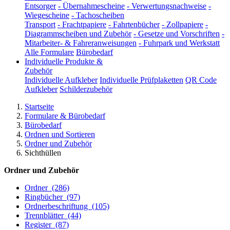
Entsorger
-
Übernahmescheine
-
Verwertungsnachweise
-
Wiegescheine
-
Tachoscheiben
Transport
-
Frachtpapiere
-
Fahrtenbücher
-
Zollpapiere
-
Diagrammscheiben und Zubehör
-
Gesetze und Vorschriften
-
Mitarbeiter- & Fahreranweisungen
-
Fuhrpark und Werkstatt
Alle Formulare
Bürobedarf
Individuelle Produkte &
Zubehör
Individuelle Aufkleber
Individuelle Prüfplaketten
QR Code
Aufkleber
Schilderzubehör
Startseite
Formulare & Bürobedarf
Bürobedarf
Ordnen und Sortieren
Ordner und Zubehör
Sichthüllen
Ordner und Zubehör
Ordner
(286)
Ringbücher
(97)
Ordnerbeschriftung
(105)
Trennblätter
(44)
Register
(87)