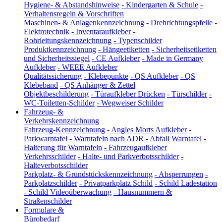
Hygiene- & Abstandshinweise
-
Kindergarten & Schule
-
Verhaltensregeln & Vorschriften
Maschinen- & Anlagenkennzeichnung
-
Drehrichtungspfeile
-
Elektrotechnik
-
Inventaraufkleber
-
Rohrleitungskennzeichnung
-
Typenschilder
Produktkennzeichnung
-
Hängeetiketten
-
Sicherheitsetiketten
und Sicherheitssiegel
-
CE Aufkleber
-
Made in Germany
Aufkleber
-
WEEE Aufkleber
Qualitätssicherung
-
Klebepunkte
-
QS Aufkleber
-
QS
Klebeband
-
QS Anhänger & Zettel
Objektbeschilderung
-
Türaufkleber Drücken
-
Türschilder
-
WC-Toiletten-Schilder
-
Wegweiser Schilder
Fahrzeug- &
Verkehrskennzeichnung
Fahrzeug-Kennzeichnung
-
Angles Morts Aufkleber
-
Parkwarntafel
-
Warntafeln nach ADR
-
Abfall Warntafel
-
Halterung für Warntafeln
-
Fahrzeugaufkleber
Verkehrsschilder
-
Halte- und Parkverbotsschilder
-
Halteverbotsschilder
Parkplatz- & Grundstückskennzeichnung
-
Absperrungen
-
Parkplatzschilder
-
Privatparkplatz Schild
-
Schild Ladestation
-
Schild Videoüberwachung
-
Hausnummern &
Straßenschilder
Formulare &
Bürobedarf