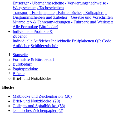
Entsorger
-
Übernahmescheine
-
Verwertungsnachweise
-
Wiegescheine
-
Tachoscheiben
Transport
-
Frachtpapiere
-
Fahrtenbücher
-
Zollpapiere
-
Diagrammscheiben und Zubehör
-
Gesetze und Vorschriften
-
Mitarbeiter- & Fahreranweisungen
-
Fuhrpark und Werkstatt
Alle Formulare
Bürobedarf
Individuelle Produkte &
Zubehör
Individuelle Aufkleber
Individuelle Prüfplaketten
QR Code
Aufkleber
Schilderzubehör
Startseite
Formulare & Bürobedarf
Bürobedarf
Papierprodukte
Blöcke
Brief- und Notizblöcke
Blöcke
Malblöcke und Zeichenkarton
(30)
Brief- und Notizblöcke
(29)
College- und Spiralblöcke
(58)
technisches Zeichenpapier
(2)