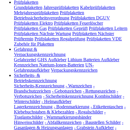
Prüfplaketten
Grundplaketten
Jahresprüfplaketten
Kabelprüfplaketten
Mehrjahresprüfplaketten
Prüfplaketten
Betriebssicherheitsverordnung
Prüfplaketten DGUV
Prüfplaketten Elektro
Prüfplaketten Feuerlöscher
Prüfplaketten Gas
Prüfplaketten Geprüft
Prüfplaketten Leitern
Prüfplaketten Nächste Wartung
Prüfplaketten Nächster
Prüftermin
Prüfplaketten Regalprüfung
Prüfplaketten VDE
Zubehör für Plaketten
Gefahrgut &
Verpackungskennzeichnung
Gefahrzettel
GHS Aufkleber
Lithium Batterien Aufkleber
Kennzeichen Natrium-Ionen-Batterien
UN-
Gefahrgutaufkleber
Verpackungskennzeichen
Sicherheits- &
Betriebskennzeichnung
Sicherheits-Kennzeichnung
-
Warnzeichen
-
Brandschutzzeichen
-
Gebotszeichen
-
Rettungszeichen
-
Verbotszeichen
-
Sicherheitskennzeichnung Kombischilder
-
Winterschilder
-
Helmaufkleber
Lagerkennzeichnung
-
Bodenmarkierung
-
Etikettentaschen
-
Klebebuchstaben & Klebezahlen
-
Regalschilder
-
Traglastschilder
-
Warnmarkierungsbänder
Hinweisschilder
-
Abfallkennzeichen
-
Baustellen Schilder
-
Gasanlagen & Heizungsanlagen
-
Grabstein Aufkleber
-