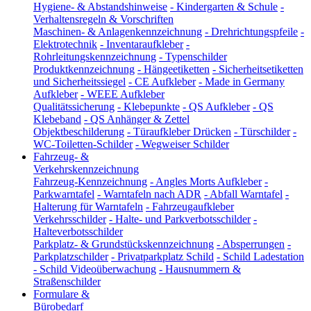
Hygiene- & Abstandshinweise
-
Kindergarten & Schule
-
Verhaltensregeln & Vorschriften
Maschinen- & Anlagenkennzeichnung
-
Drehrichtungspfeile
-
Elektrotechnik
-
Inventaraufkleber
-
Rohrleitungskennzeichnung
-
Typenschilder
Produktkennzeichnung
-
Hängeetiketten
-
Sicherheitsetiketten
und Sicherheitssiegel
-
CE Aufkleber
-
Made in Germany
Aufkleber
-
WEEE Aufkleber
Qualitätssicherung
-
Klebepunkte
-
QS Aufkleber
-
QS
Klebeband
-
QS Anhänger & Zettel
Objektbeschilderung
-
Türaufkleber Drücken
-
Türschilder
-
WC-Toiletten-Schilder
-
Wegweiser Schilder
Fahrzeug- &
Verkehrskennzeichnung
Fahrzeug-Kennzeichnung
-
Angles Morts Aufkleber
-
Parkwarntafel
-
Warntafeln nach ADR
-
Abfall Warntafel
-
Halterung für Warntafeln
-
Fahrzeugaufkleber
Verkehrsschilder
-
Halte- und Parkverbotsschilder
-
Halteverbotsschilder
Parkplatz- & Grundstückskennzeichnung
-
Absperrungen
-
Parkplatzschilder
-
Privatparkplatz Schild
-
Schild Ladestation
-
Schild Videoüberwachung
-
Hausnummern &
Straßenschilder
Formulare &
Bürobedarf