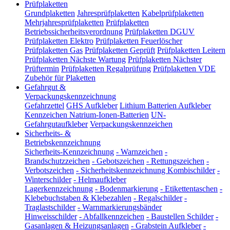
Prüfplaketten
Grundplaketten
Jahresprüfplaketten
Kabelprüfplaketten
Mehrjahresprüfplaketten
Prüfplaketten
Betriebssicherheitsverordnung
Prüfplaketten DGUV
Prüfplaketten Elektro
Prüfplaketten Feuerlöscher
Prüfplaketten Gas
Prüfplaketten Geprüft
Prüfplaketten Leitern
Prüfplaketten Nächste Wartung
Prüfplaketten Nächster
Prüftermin
Prüfplaketten Regalprüfung
Prüfplaketten VDE
Zubehör für Plaketten
Gefahrgut &
Verpackungskennzeichnung
Gefahrzettel
GHS Aufkleber
Lithium Batterien Aufkleber
Kennzeichen Natrium-Ionen-Batterien
UN-
Gefahrgutaufkleber
Verpackungskennzeichen
Sicherheits- &
Betriebskennzeichnung
Sicherheits-Kennzeichnung
-
Warnzeichen
-
Brandschutzzeichen
-
Gebotszeichen
-
Rettungszeichen
-
Verbotszeichen
-
Sicherheitskennzeichnung Kombischilder
-
Winterschilder
-
Helmaufkleber
Lagerkennzeichnung
-
Bodenmarkierung
-
Etikettentaschen
-
Klebebuchstaben & Klebezahlen
-
Regalschilder
-
Traglastschilder
-
Warnmarkierungsbänder
Hinweisschilder
-
Abfallkennzeichen
-
Baustellen Schilder
-
Gasanlagen & Heizungsanlagen
-
Grabstein Aufkleber
-