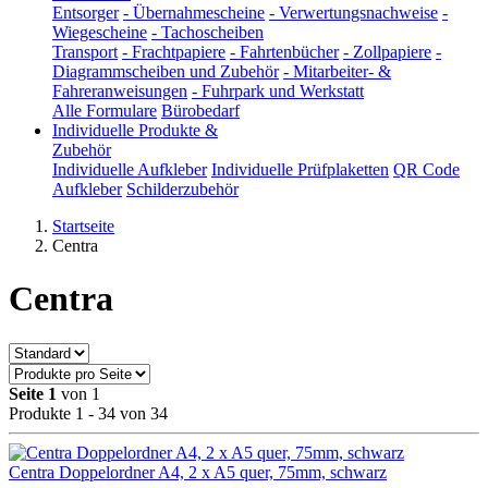
Entsorger
-
Übernahmescheine
-
Verwertungsnachweise
-
Wiegescheine
-
Tachoscheiben
Transport
-
Frachtpapiere
-
Fahrtenbücher
-
Zollpapiere
-
Diagrammscheiben und Zubehör
-
Mitarbeiter- &
Fahreranweisungen
-
Fuhrpark und Werkstatt
Alle Formulare
Bürobedarf
Individuelle Produkte &
Zubehör
Individuelle Aufkleber
Individuelle Prüfplaketten
QR Code
Aufkleber
Schilderzubehör
Startseite
Centra
Centra
Seite 1
von 1
Produkte 1 - 34 von 34
Centra Doppelordner A4, 2 x A5 quer, 75mm, schwarz