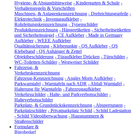
Hygiene- & Abstandshinweise
-
Kindergarten & Schule
-
Verhaltensregeln & Vorschriften
Maschinen- & Anlagenkennzeichnung
-
Drehrichtungspfeile
-
Elektrotechnik
-
Inventaraufkleber
-
Rohrleitungskennzeichnung
-
Typenschilder
Produktkennzeichnung
-
Hängeetiketten
-
Sicherheitsetiketten
und Sicherheitssiegel
-
CE Aufkleber
-
Made in Germany
Aufkleber
-
WEEE Aufkleber
Qualitätssicherung
-
Klebepunkte
-
QS Aufkleber
-
QS
Klebeband
-
QS Anhänger & Zettel
Objektbeschilderung
-
Türaufkleber Drücken
-
Türschilder
-
WC-Toiletten-Schilder
-
Wegweiser Schilder
Fahrzeug- &
Verkehrskennzeichnung
Fahrzeug-Kennzeichnung
-
Angles Morts Aufkleber
-
Parkwarntafel
-
Warntafeln nach ADR
-
Abfall Warntafel
-
Halterung für Warntafeln
-
Fahrzeugaufkleber
Verkehrsschilder
-
Halte- und Parkverbotsschilder
-
Halteverbotsschilder
Parkplatz- & Grundstückskennzeichnung
-
Absperrungen
-
Parkplatzschilder
-
Privatparkplatz Schild
-
Schild Ladestation
-
Schild Videoüberwachung
-
Hausnummern &
Straßenschilder
Formulare &
Bürobedarf