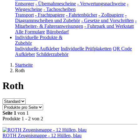
Entsorger
-
Übernahmescheine
-
Verwertungsnachweise
-
Wiegescheine
-
Tachoscheiben
Transport
-
Frachtpapiere
-
Fahrtenbücher
-
Zollpapiere
-
Diagrammscheiben und Zubehör
-
Gesetze und Vorschriften
-
Mitarbeiter- & Fahreranweisungen
-
Fuhrpark und Werkstatt
Alle Formulare
Bürobedarf
Individuelle Produkte &
Zubehör
Individuelle Aufkleber
Individuelle Prüfplaketten
QR Code
Aufkleber
Schilderzubehör
Startseite
Roth
Roth
Seite 1
von 1
Produkte 1 - 2 von 2
ROTH Zeugnismappe - 12 Hüllen, blau