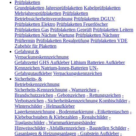
Prüfplaketten
Grundplaketten
Jahresprüfplaketten
Kabelprüfplaketten
Mehrjahresprüfplaketten
Prüfplaketten
Betriebssicherheitsverordnung
Prüfplaketten DGUV
Prüfplaketten Elektro
Prüfplaketten Feuerlöscher
Prüfplaketten Gas
Prüfplaketten Geprüft
Prüfplaketten Leitern
Prüfplaketten Nächste Wartung
Prüfplaketten Nächster
Prüftermin
Prüfplaketten Regalprüfung
Prüfplaketten VDE
Zubehör für Plaketten
Gefahrgut &
Verpackungskennzeichnung
Gefahrzettel
GHS Aufkleber
Lithium Batterien Aufkleber
Kennzeichen Natrium-Ionen-Batterien
UN-
Gefahrgutaufkleber
Verpackungskennzeichen
Sicherheits- &
Betriebskennzeichnung
Sicherheits-Kennzeichnung
-
Warnzeichen
-
Brandschutzzeichen
-
Gebotszeichen
-
Rettungszeichen
-
Verbotszeichen
-
Sicherheitskennzeichnung Kombischilder
-
Winterschilder
-
Helmaufkleber
Lagerkennzeichnung
-
Bodenmarkierung
-
Etikettentaschen
-
Klebebuchstaben & Klebezahlen
-
Regalschilder
-
Traglastschilder
-
Warnmarkierungsbänder
Hinweisschilder
-
Abfallkennzeichen
-
Baustellen Schilder
-
Gasanlagen & Heizungsanlagen
-
Grabstein Aufkleber
-