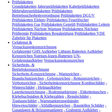
Prüfplaketten
Grundplaketten
Jahresprüfplaketten
Kabelprüfplaketten
Mehrjahresprüfplaketten
Prüfplaketten
Betriebssicherheitsverordnung
Prüfplaketten DGUV
Prüfplaketten Elektro
Prüfplaketten Feuerlöscher
Prüfplaketten Gas
Prüfplaketten Geprüft
Prüfplaketten Leitern
Prüfplaketten Nächste Wartung
Prüfplaketten Nächster
Prüftermin
Prüfplaketten Regalprüfung
Prüfplaketten VDE
Zubehör für Plaketten
Gefahrgut &
Verpackungskennzeichnung
Gefahrzettel
GHS Aufkleber
Lithium Batterien Aufkleber
Kennzeichen Natrium-Ionen-Batterien
UN-
Gefahrgutaufkleber
Verpackungskennzeichen
Sicherheits- &
Betriebskennzeichnung
Sicherheits-Kennzeichnung
-
Warnzeichen
-
Brandschutzzeichen
-
Gebotszeichen
-
Rettungszeichen
-
Verbotszeichen
-
Sicherheitskennzeichnung Kombischilder
-
Winterschilder
-
Helmaufkleber
Lagerkennzeichnung
-
Bodenmarkierung
-
Etikettentaschen
-
Klebebuchstaben & Klebezahlen
-
Regalschilder
-
Traglastschilder
-
Warnmarkierungsbänder
Hinweisschilder
-
Abfallkennzeichen
-
Baustellen Schilder
-
Gasanlagen & Heizungsanlagen
-
Grabstein Aufkleber
-