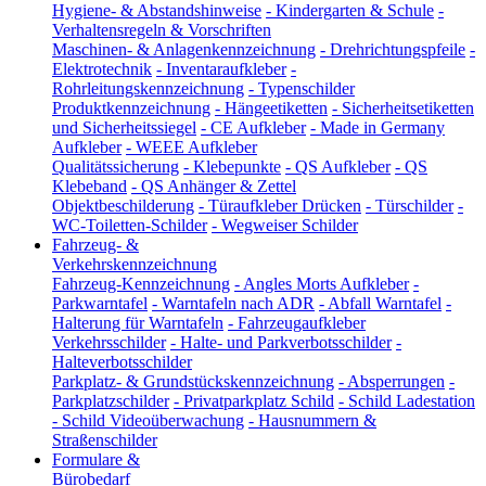
Hygiene- & Abstandshinweise
-
Kindergarten & Schule
-
Verhaltensregeln & Vorschriften
Maschinen- & Anlagenkennzeichnung
-
Drehrichtungspfeile
-
Elektrotechnik
-
Inventaraufkleber
-
Rohrleitungskennzeichnung
-
Typenschilder
Produktkennzeichnung
-
Hängeetiketten
-
Sicherheitsetiketten
und Sicherheitssiegel
-
CE Aufkleber
-
Made in Germany
Aufkleber
-
WEEE Aufkleber
Qualitätssicherung
-
Klebepunkte
-
QS Aufkleber
-
QS
Klebeband
-
QS Anhänger & Zettel
Objektbeschilderung
-
Türaufkleber Drücken
-
Türschilder
-
WC-Toiletten-Schilder
-
Wegweiser Schilder
Fahrzeug- &
Verkehrskennzeichnung
Fahrzeug-Kennzeichnung
-
Angles Morts Aufkleber
-
Parkwarntafel
-
Warntafeln nach ADR
-
Abfall Warntafel
-
Halterung für Warntafeln
-
Fahrzeugaufkleber
Verkehrsschilder
-
Halte- und Parkverbotsschilder
-
Halteverbotsschilder
Parkplatz- & Grundstückskennzeichnung
-
Absperrungen
-
Parkplatzschilder
-
Privatparkplatz Schild
-
Schild Ladestation
-
Schild Videoüberwachung
-
Hausnummern &
Straßenschilder
Formulare &
Bürobedarf