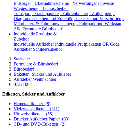
Entsorger
-
Übernahmescheine
-
Verwertungsnachweise
-
Wiegescheine
-
Tachoscheiben
Transport
-
Frachtpapiere
-
Fahrtenbücher
-
Zollpapiere
-
Diagrammscheiben und Zubehör
-
Gesetze und Vorschriften
-
Mitarbeiter- & Fahreranweisungen
-
Fuhrpark und Werkstatt
Alle Formulare
Bürobedarf
Individuelle Produkte &
Zubehör
Individuelle Aufkleber
Individuelle Prüfplaketten
QR Code
Aufkleber
Schilderzubehör
Startseite
Formulare & Bürobedarf
Bürobedarf
Etiketten, Sticker und Aufkleber
Aufkleber Weihnachten
07371004
Etiketten, Sticker und Aufkleber
Firmenaufkleber
(8)
Vielzwecketiketten
(311)
Hinweisetiketten
(55)
Drucker Aufkleber Papier
(83)
CD- und DVD-Etiketten
(2)