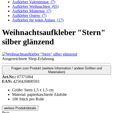
Aufkleber Valentinstag
(7)
Aufkleber Weihnachten
(65)
Aufkleber Muttertag
(7)
Aufkleber Ostern
(7)
Aufkleber für jeden Anlass
(17)
Weihnachtsaufkleber "Stern"
silber glänzend
Ausgezeichnete Shop-Erfahrung
Fragen zum Produkt
(weitere Information / andere Größen und
Materialien)
Art.Nr.:
07371004
EAN:
4250426800593
Größe: Stern 1,5 x 1,5 cm
Material: papierkaschierte Alufolie
100 Stück pro Rolle
weitere Produktdetails
Preis