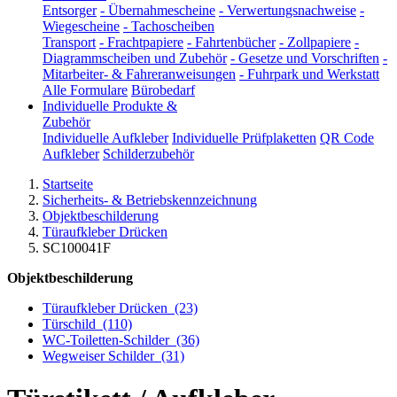
Entsorger
-
Übernahmescheine
-
Verwertungsnachweise
-
Wiegescheine
-
Tachoscheiben
Transport
-
Frachtpapiere
-
Fahrtenbücher
-
Zollpapiere
-
Diagrammscheiben und Zubehör
-
Gesetze und Vorschriften
-
Mitarbeiter- & Fahreranweisungen
-
Fuhrpark und Werkstatt
Alle Formulare
Bürobedarf
Individuelle Produkte &
Zubehör
Individuelle Aufkleber
Individuelle Prüfplaketten
QR Code
Aufkleber
Schilderzubehör
Startseite
Sicherheits- & Betriebskennzeichnung
Objektbeschilderung
Türaufkleber Drücken
SC100041F
Objektbeschilderung
Türaufkleber Drücken
(23)
Türschild
(110)
WC-Toiletten-Schilder
(36)
Wegweiser Schilder
(31)