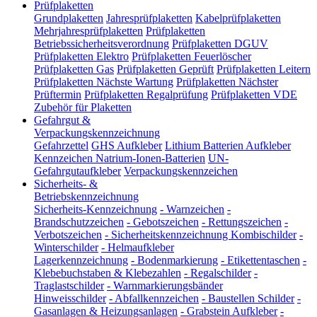
Prüfplaketten
Grundplaketten
Jahresprüfplaketten
Kabelprüfplaketten
Mehrjahresprüfplaketten
Prüfplaketten
Betriebssicherheitsverordnung
Prüfplaketten DGUV
Prüfplaketten Elektro
Prüfplaketten Feuerlöscher
Prüfplaketten Gas
Prüfplaketten Geprüft
Prüfplaketten Leitern
Prüfplaketten Nächste Wartung
Prüfplaketten Nächster
Prüftermin
Prüfplaketten Regalprüfung
Prüfplaketten VDE
Zubehör für Plaketten
Gefahrgut &
Verpackungskennzeichnung
Gefahrzettel
GHS Aufkleber
Lithium Batterien Aufkleber
Kennzeichen Natrium-Ionen-Batterien
UN-
Gefahrgutaufkleber
Verpackungskennzeichen
Sicherheits- &
Betriebskennzeichnung
Sicherheits-Kennzeichnung
-
Warnzeichen
-
Brandschutzzeichen
-
Gebotszeichen
-
Rettungszeichen
-
Verbotszeichen
-
Sicherheitskennzeichnung Kombischilder
-
Winterschilder
-
Helmaufkleber
Lagerkennzeichnung
-
Bodenmarkierung
-
Etikettentaschen
-
Klebebuchstaben & Klebezahlen
-
Regalschilder
-
Traglastschilder
-
Warnmarkierungsbänder
Hinweisschilder
-
Abfallkennzeichen
-
Baustellen Schilder
-
Gasanlagen & Heizungsanlagen
-
Grabstein Aufkleber
-