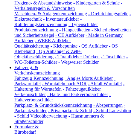
Hygiene- & Abstandshinweise
-
Kindergarten & Schule
-
Verhaltensregeln & Vorschriften
Maschinen- & Anlagenkennzeichnung
-
Drehrichtungspfeile
-
Elektrotechnik
-
Inventaraufkleber
-
Rohrleitungskennzeichnung
-
Typenschilder
Produktkennzeichnung
-
Hängeetiketten
-
Sicherheitsetiketten
und Sicherheitssiegel
-
CE Aufkleber
-
Made in Germany
Aufkleber
-
WEEE Aufkleber
Qualitätssicherung
-
Klebepunkte
-
QS Aufkleber
-
QS
Klebeband
-
QS Anhänger & Zettel
Objektbeschilderung
-
Türaufkleber Drücken
-
Türschilder
-
WC-Toiletten-Schilder
-
Wegweiser Schilder
Fahrzeug- &
Verkehrskennzeichnung
Fahrzeug-Kennzeichnung
-
Angles Morts Aufkleber
-
Parkwarntafel
-
Warntafeln nach ADR
-
Abfall Warntafel
-
Halterung für Warntafeln
-
Fahrzeugaufkleber
Verkehrsschilder
-
Halte- und Parkverbotsschilder
-
Halteverbotsschilder
Parkplatz- & Grundstückskennzeichnung
-
Absperrungen
-
Parkplatzschilder
-
Privatparkplatz Schild
-
Schild Ladestation
-
Schild Videoüberwachung
-
Hausnummern &
Straßenschilder
Formulare &
Bürobedarf