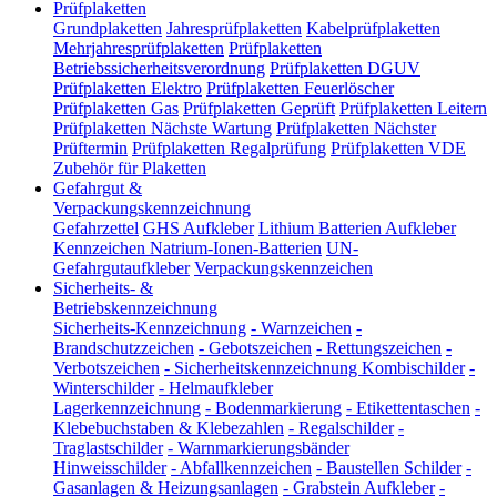
Prüfplaketten
Grundplaketten
Jahresprüfplaketten
Kabelprüfplaketten
Mehrjahresprüfplaketten
Prüfplaketten
Betriebssicherheitsverordnung
Prüfplaketten DGUV
Prüfplaketten Elektro
Prüfplaketten Feuerlöscher
Prüfplaketten Gas
Prüfplaketten Geprüft
Prüfplaketten Leitern
Prüfplaketten Nächste Wartung
Prüfplaketten Nächster
Prüftermin
Prüfplaketten Regalprüfung
Prüfplaketten VDE
Zubehör für Plaketten
Gefahrgut &
Verpackungskennzeichnung
Gefahrzettel
GHS Aufkleber
Lithium Batterien Aufkleber
Kennzeichen Natrium-Ionen-Batterien
UN-
Gefahrgutaufkleber
Verpackungskennzeichen
Sicherheits- &
Betriebskennzeichnung
Sicherheits-Kennzeichnung
-
Warnzeichen
-
Brandschutzzeichen
-
Gebotszeichen
-
Rettungszeichen
-
Verbotszeichen
-
Sicherheitskennzeichnung Kombischilder
-
Winterschilder
-
Helmaufkleber
Lagerkennzeichnung
-
Bodenmarkierung
-
Etikettentaschen
-
Klebebuchstaben & Klebezahlen
-
Regalschilder
-
Traglastschilder
-
Warnmarkierungsbänder
Hinweisschilder
-
Abfallkennzeichen
-
Baustellen Schilder
-
Gasanlagen & Heizungsanlagen
-
Grabstein Aufkleber
-