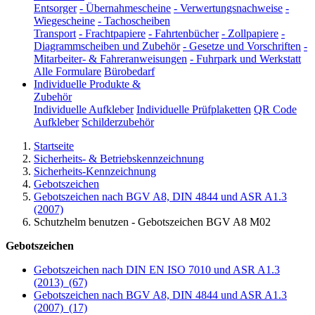
Entsorger
-
Übernahmescheine
-
Verwertungsnachweise
-
Wiegescheine
-
Tachoscheiben
Transport
-
Frachtpapiere
-
Fahrtenbücher
-
Zollpapiere
-
Diagrammscheiben und Zubehör
-
Gesetze und Vorschriften
-
Mitarbeiter- & Fahreranweisungen
-
Fuhrpark und Werkstatt
Alle Formulare
Bürobedarf
Individuelle Produkte &
Zubehör
Individuelle Aufkleber
Individuelle Prüfplaketten
QR Code
Aufkleber
Schilderzubehör
Startseite
Sicherheits- & Betriebskennzeichnung
Sicherheits-Kennzeichnung
Gebotszeichen
Gebotszeichen nach BGV A8, DIN 4844 und ASR A1.3
(2007)
Schutzhelm benutzen - Gebotszeichen BGV A8 M02
Gebotszeichen
Gebotszeichen nach DIN EN ISO 7010 und ASR A1.3
(2013)
(67)
Gebotszeichen nach BGV A8, DIN 4844 und ASR A1.3
(2007)
(17)