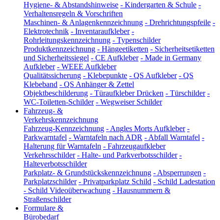
Hygiene- & Abstandshinweise
-
Kindergarten & Schule
-
Verhaltensregeln & Vorschriften
Maschinen- & Anlagenkennzeichnung
-
Drehrichtungspfeile
-
Elektrotechnik
-
Inventaraufkleber
-
Rohrleitungskennzeichnung
-
Typenschilder
Produktkennzeichnung
-
Hängeetiketten
-
Sicherheitsetiketten
und Sicherheitssiegel
-
CE Aufkleber
-
Made in Germany
Aufkleber
-
WEEE Aufkleber
Qualitätssicherung
-
Klebepunkte
-
QS Aufkleber
-
QS
Klebeband
-
QS Anhänger & Zettel
Objektbeschilderung
-
Türaufkleber Drücken
-
Türschilder
-
WC-Toiletten-Schilder
-
Wegweiser Schilder
Fahrzeug- &
Verkehrskennzeichnung
Fahrzeug-Kennzeichnung
-
Angles Morts Aufkleber
-
Parkwarntafel
-
Warntafeln nach ADR
-
Abfall Warntafel
-
Halterung für Warntafeln
-
Fahrzeugaufkleber
Verkehrsschilder
-
Halte- und Parkverbotsschilder
-
Halteverbotsschilder
Parkplatz- & Grundstückskennzeichnung
-
Absperrungen
-
Parkplatzschilder
-
Privatparkplatz Schild
-
Schild Ladestation
-
Schild Videoüberwachung
-
Hausnummern &
Straßenschilder
Formulare &
Bürobedarf