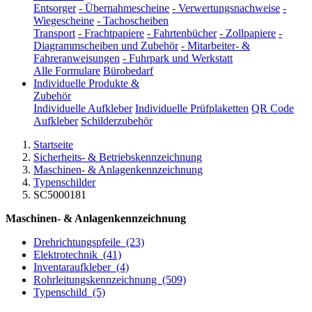
Entsorger
-
Übernahmescheine
-
Verwertungsnachweise
-
Wiegescheine
-
Tachoscheiben
Transport
-
Frachtpapiere
-
Fahrtenbücher
-
Zollpapiere
-
Diagrammscheiben und Zubehör
-
Mitarbeiter- &
Fahreranweisungen
-
Fuhrpark und Werkstatt
Alle Formulare
Bürobedarf
Individuelle Produkte &
Zubehör
Individuelle Aufkleber
Individuelle Prüfplaketten
QR Code
Aufkleber
Schilderzubehör
Startseite
Sicherheits- & Betriebskennzeichnung
Maschinen- & Anlagenkennzeichnung
Typenschilder
SC5000181
Maschinen- & Anlagenkennzeichnung
Drehrichtungspfeile
(23)
Elektrotechnik
(41)
Inventaraufkleber
(4)
Rohrleitungskennzeichnung
(509)
Typenschild
(5)