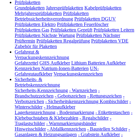
Prüfplaketten
Grundplaketten
Jahresprüfplaketten
Kabelprüfplaketten
Mehrjahresprüfplaketten
Prüfplaketten
Betriebssicherheitsverordnung
Prüfplaketten DGUV
Prüfplaketten Elektro
Prüfplaketten Feuerlöscher
Prüfplaketten Gas
Prüfplaketten Geprüft
Prüfplaketten Leitern
Prüfplaketten Nächste Wartung
Prüfplaketten Nächster
Prüftermin
Prüfplaketten Regalprüfung
Prüfplaketten VDE
Zubehör für Plaketten
Gefahrgut &
Verpackungskennzeichnung
Gefahrzettel
GHS Aufkleber
Lithium Batterien Aufkleber
Kennzeichen Natrium-Ionen-Batterien
UN-
Gefahrgutaufkleber
Verpackungskennzeichen
Sicherheits- &
Betriebskennzeichnung
Sicherheits-Kennzeichnung
-
Warnzeichen
-
Brandschutzzeichen
-
Gebotszeichen
-
Rettungszeichen
-
Verbotszeichen
-
Sicherheitskennzeichnung Kombischilder
-
Winterschilder
-
Helmaufkleber
Lagerkennzeichnung
-
Bodenmarkierung
-
Etikettentaschen
-
Klebebuchstaben & Klebezahlen
-
Regalschilder
-
Traglastschilder
-
Warnmarkierungsbänder
Hinweisschilder
-
Abfallkennzeichen
-
Baustellen Schilder
-
Gasanlagen & Heizungsanlagen
-
Grabstein Aufkleber
-