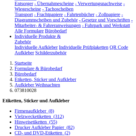
Entsorger
-
Übernahmescheine
-
Verwertungsnachweise
-
Wiegescheine
-
Tachoscheiben
Transport
-
Frachtpapiere
-
Fahrtenbücher
-
Zollpapiere
-
Diagrammscheiben und Zubehör
-
Gesetze und Vorschriften
-
Mitarbeiter- & Fahreranweisungen
-
Fuhrpark und Werkstatt
Alle Formulare
Bürobedarf
Individuelle Produkte &
Zubehör
Individuelle Aufkleber
Individuelle Prüfplaketten
QR Code
Aufkleber
Schilderzubehör
Startseite
Formulare & Bürobedarf
Bürobedarf
Etiketten, Sticker und Aufkleber
Aufkleber Weihnachten
073810028
Etiketten, Sticker und Aufkleber
Firmenaufkleber
(8)
Vielzwecketiketten
(312)
Hinweisetiketten
(55)
Drucker Aufkleber Papier
(82)
CD- und DVD-Etiketten
(2)