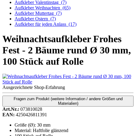
Aufkleber Valentinstag
(7)
Aufkleber Weihnachten
(65)
Aufkleber Muttertag
(7)
Aufkleber Ostern
(7)
Aufkleber für jeden Anlass
(17)
Weihnachtsaufkleber Frohes
Fest - 2 Bäume rund Ø 30 mm,
100 Stück auf Rolle
Ausgezeichnete Shop-Erfahrung
Fragen zum Produkt
(weitere Information / andere Größen und
Materialien)
Art.Nr.:
073810028
EAN:
4250426811391
Größe (Ø): 30 mm
Material: Haftfolie glänzend
100 Stück auf Rolle