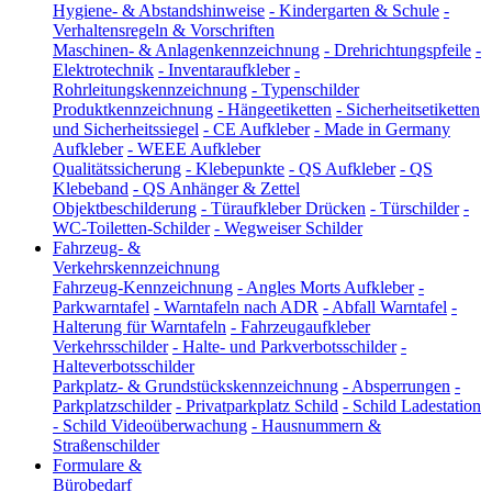
Hygiene- & Abstandshinweise
-
Kindergarten & Schule
-
Verhaltensregeln & Vorschriften
Maschinen- & Anlagenkennzeichnung
-
Drehrichtungspfeile
-
Elektrotechnik
-
Inventaraufkleber
-
Rohrleitungskennzeichnung
-
Typenschilder
Produktkennzeichnung
-
Hängeetiketten
-
Sicherheitsetiketten
und Sicherheitssiegel
-
CE Aufkleber
-
Made in Germany
Aufkleber
-
WEEE Aufkleber
Qualitätssicherung
-
Klebepunkte
-
QS Aufkleber
-
QS
Klebeband
-
QS Anhänger & Zettel
Objektbeschilderung
-
Türaufkleber Drücken
-
Türschilder
-
WC-Toiletten-Schilder
-
Wegweiser Schilder
Fahrzeug- &
Verkehrskennzeichnung
Fahrzeug-Kennzeichnung
-
Angles Morts Aufkleber
-
Parkwarntafel
-
Warntafeln nach ADR
-
Abfall Warntafel
-
Halterung für Warntafeln
-
Fahrzeugaufkleber
Verkehrsschilder
-
Halte- und Parkverbotsschilder
-
Halteverbotsschilder
Parkplatz- & Grundstückskennzeichnung
-
Absperrungen
-
Parkplatzschilder
-
Privatparkplatz Schild
-
Schild Ladestation
-
Schild Videoüberwachung
-
Hausnummern &
Straßenschilder
Formulare &
Bürobedarf