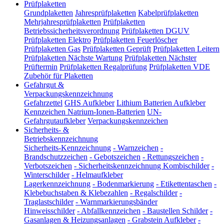
Prüfplaketten
Grundplaketten
Jahresprüfplaketten
Kabelprüfplaketten
Mehrjahresprüfplaketten
Prüfplaketten
Betriebssicherheitsverordnung
Prüfplaketten DGUV
Prüfplaketten Elektro
Prüfplaketten Feuerlöscher
Prüfplaketten Gas
Prüfplaketten Geprüft
Prüfplaketten Leitern
Prüfplaketten Nächste Wartung
Prüfplaketten Nächster
Prüftermin
Prüfplaketten Regalprüfung
Prüfplaketten VDE
Zubehör für Plaketten
Gefahrgut &
Verpackungskennzeichnung
Gefahrzettel
GHS Aufkleber
Lithium Batterien Aufkleber
Kennzeichen Natrium-Ionen-Batterien
UN-
Gefahrgutaufkleber
Verpackungskennzeichen
Sicherheits- &
Betriebskennzeichnung
Sicherheits-Kennzeichnung
-
Warnzeichen
-
Brandschutzzeichen
-
Gebotszeichen
-
Rettungszeichen
-
Verbotszeichen
-
Sicherheitskennzeichnung Kombischilder
-
Winterschilder
-
Helmaufkleber
Lagerkennzeichnung
-
Bodenmarkierung
-
Etikettentaschen
-
Klebebuchstaben & Klebezahlen
-
Regalschilder
-
Traglastschilder
-
Warnmarkierungsbänder
Hinweisschilder
-
Abfallkennzeichen
-
Baustellen Schilder
-
Gasanlagen & Heizungsanlagen
-
Grabstein Aufkleber
-