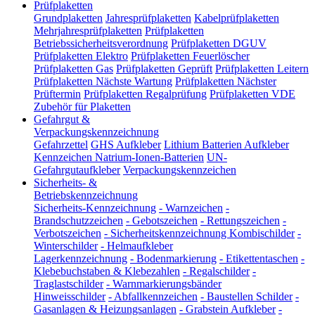
Prüfplaketten
Grundplaketten
Jahresprüfplaketten
Kabelprüfplaketten
Mehrjahresprüfplaketten
Prüfplaketten
Betriebssicherheitsverordnung
Prüfplaketten DGUV
Prüfplaketten Elektro
Prüfplaketten Feuerlöscher
Prüfplaketten Gas
Prüfplaketten Geprüft
Prüfplaketten Leitern
Prüfplaketten Nächste Wartung
Prüfplaketten Nächster
Prüftermin
Prüfplaketten Regalprüfung
Prüfplaketten VDE
Zubehör für Plaketten
Gefahrgut &
Verpackungskennzeichnung
Gefahrzettel
GHS Aufkleber
Lithium Batterien Aufkleber
Kennzeichen Natrium-Ionen-Batterien
UN-
Gefahrgutaufkleber
Verpackungskennzeichen
Sicherheits- &
Betriebskennzeichnung
Sicherheits-Kennzeichnung
-
Warnzeichen
-
Brandschutzzeichen
-
Gebotszeichen
-
Rettungszeichen
-
Verbotszeichen
-
Sicherheitskennzeichnung Kombischilder
-
Winterschilder
-
Helmaufkleber
Lagerkennzeichnung
-
Bodenmarkierung
-
Etikettentaschen
-
Klebebuchstaben & Klebezahlen
-
Regalschilder
-
Traglastschilder
-
Warnmarkierungsbänder
Hinweisschilder
-
Abfallkennzeichen
-
Baustellen Schilder
-
Gasanlagen & Heizungsanlagen
-
Grabstein Aufkleber
-