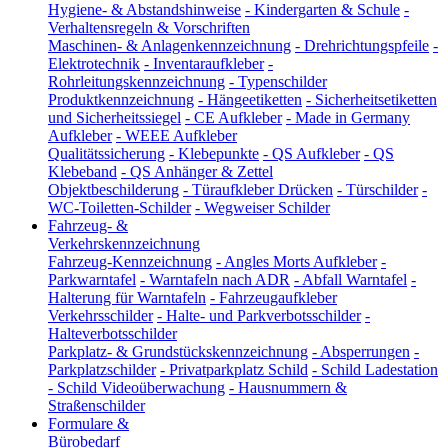
Hygiene- & Abstandshinweise
-
Kindergarten & Schule
-
Verhaltensregeln & Vorschriften
Maschinen- & Anlagenkennzeichnung
-
Drehrichtungspfeile
-
Elektrotechnik
-
Inventaraufkleber
-
Rohrleitungskennzeichnung
-
Typenschilder
Produktkennzeichnung
-
Hängeetiketten
-
Sicherheitsetiketten
und Sicherheitssiegel
-
CE Aufkleber
-
Made in Germany
Aufkleber
-
WEEE Aufkleber
Qualitätssicherung
-
Klebepunkte
-
QS Aufkleber
-
QS
Klebeband
-
QS Anhänger & Zettel
Objektbeschilderung
-
Türaufkleber Drücken
-
Türschilder
-
WC-Toiletten-Schilder
-
Wegweiser Schilder
Fahrzeug- &
Verkehrskennzeichnung
Fahrzeug-Kennzeichnung
-
Angles Morts Aufkleber
-
Parkwarntafel
-
Warntafeln nach ADR
-
Abfall Warntafel
-
Halterung für Warntafeln
-
Fahrzeugaufkleber
Verkehrsschilder
-
Halte- und Parkverbotsschilder
-
Halteverbotsschilder
Parkplatz- & Grundstückskennzeichnung
-
Absperrungen
-
Parkplatzschilder
-
Privatparkplatz Schild
-
Schild Ladestation
-
Schild Videoüberwachung
-
Hausnummern &
Straßenschilder
Formulare &
Bürobedarf