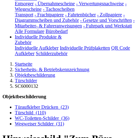
Entsorger
-
Übernahmescheine
-
Verwertungsnachweise
-
Wiegescheine
-
Tachoscheiben
Transport
-
Frachtpapiere
-
Fahrtenbücher
-
Zollpapiere
-
Diagrammscheiben und Zubehör
-
Gesetze und Vorschriften
-
Mitarbeiter- & Fahreranweisungen
-
Fuhrpark und Werkstatt
Alle Formulare
Bürobedarf
Individuelle Produkte &
Zubehör
Individuelle Aufkleber
Individuelle Prüfplaketten
QR Code
Aufkleber
Schilderzubehör
Startseite
Sicherheits- & Betriebskennzeichnung
Objektbeschilderung
Türschilder
SC6000132
Objektbeschilderung
Türaufkleber Drücken
(23)
Türschild
(110)
WC-Toiletten-Schilder
(36)
Wegweiser Schilder
(31)