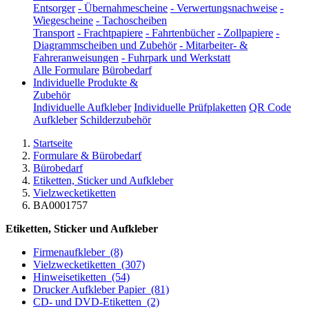
Entsorger
-
Übernahmescheine
-
Verwertungsnachweise
-
Wiegescheine
-
Tachoscheiben
Transport
-
Frachtpapiere
-
Fahrtenbücher
-
Zollpapiere
-
Diagrammscheiben und Zubehör
-
Mitarbeiter- &
Fahreranweisungen
-
Fuhrpark und Werkstatt
Alle Formulare
Bürobedarf
Individuelle Produkte &
Zubehör
Individuelle Aufkleber
Individuelle Prüfplaketten
QR Code
Aufkleber
Schilderzubehör
Startseite
Formulare & Bürobedarf
Bürobedarf
Etiketten, Sticker und Aufkleber
Vielzwecketiketten
BA0001757
Etiketten, Sticker und Aufkleber
Firmenaufkleber
(8)
Vielzwecketiketten
(307)
Hinweisetiketten
(54)
Drucker Aufkleber Papier
(81)
CD- und DVD-Etiketten
(2)