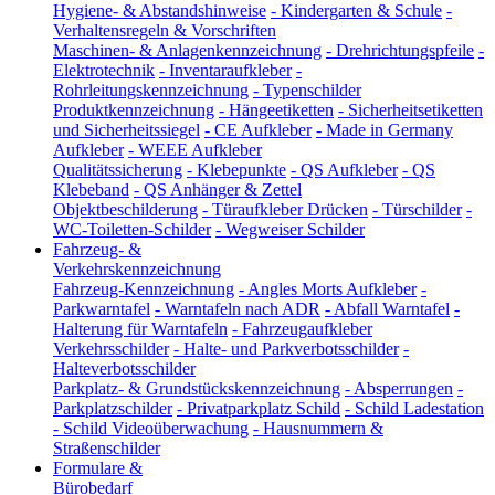
Hygiene- & Abstandshinweise
-
Kindergarten & Schule
-
Verhaltensregeln & Vorschriften
Maschinen- & Anlagenkennzeichnung
-
Drehrichtungspfeile
-
Elektrotechnik
-
Inventaraufkleber
-
Rohrleitungskennzeichnung
-
Typenschilder
Produktkennzeichnung
-
Hängeetiketten
-
Sicherheitsetiketten
und Sicherheitssiegel
-
CE Aufkleber
-
Made in Germany
Aufkleber
-
WEEE Aufkleber
Qualitätssicherung
-
Klebepunkte
-
QS Aufkleber
-
QS
Klebeband
-
QS Anhänger & Zettel
Objektbeschilderung
-
Türaufkleber Drücken
-
Türschilder
-
WC-Toiletten-Schilder
-
Wegweiser Schilder
Fahrzeug- &
Verkehrskennzeichnung
Fahrzeug-Kennzeichnung
-
Angles Morts Aufkleber
-
Parkwarntafel
-
Warntafeln nach ADR
-
Abfall Warntafel
-
Halterung für Warntafeln
-
Fahrzeugaufkleber
Verkehrsschilder
-
Halte- und Parkverbotsschilder
-
Halteverbotsschilder
Parkplatz- & Grundstückskennzeichnung
-
Absperrungen
-
Parkplatzschilder
-
Privatparkplatz Schild
-
Schild Ladestation
-
Schild Videoüberwachung
-
Hausnummern &
Straßenschilder
Formulare &
Bürobedarf