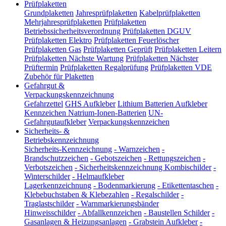
Prüfplaketten
Grundplaketten
Jahresprüfplaketten
Kabelprüfplaketten
Mehrjahresprüfplaketten
Prüfplaketten
Betriebssicherheitsverordnung
Prüfplaketten DGUV
Prüfplaketten Elektro
Prüfplaketten Feuerlöscher
Prüfplaketten Gas
Prüfplaketten Geprüft
Prüfplaketten Leitern
Prüfplaketten Nächste Wartung
Prüfplaketten Nächster
Prüftermin
Prüfplaketten Regalprüfung
Prüfplaketten VDE
Zubehör für Plaketten
Gefahrgut &
Verpackungskennzeichnung
Gefahrzettel
GHS Aufkleber
Lithium Batterien Aufkleber
Kennzeichen Natrium-Ionen-Batterien
UN-
Gefahrgutaufkleber
Verpackungskennzeichen
Sicherheits- &
Betriebskennzeichnung
Sicherheits-Kennzeichnung
-
Warnzeichen
-
Brandschutzzeichen
-
Gebotszeichen
-
Rettungszeichen
-
Verbotszeichen
-
Sicherheitskennzeichnung Kombischilder
-
Winterschilder
-
Helmaufkleber
Lagerkennzeichnung
-
Bodenmarkierung
-
Etikettentaschen
-
Klebebuchstaben & Klebezahlen
-
Regalschilder
-
Traglastschilder
-
Warnmarkierungsbänder
Hinweisschilder
-
Abfallkennzeichen
-
Baustellen Schilder
-
Gasanlagen & Heizungsanlagen
-
Grabstein Aufkleber
-