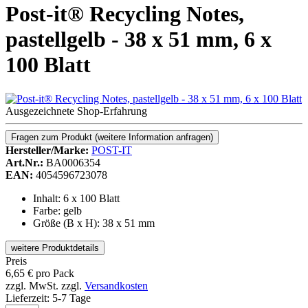
Post-it® Recycling Notes,
pastellgelb - 38 x 51 mm, 6 x
100 Blatt
Ausgezeichnete Shop-Erfahrung
Fragen zum Produkt
(weitere Information anfragen)
Hersteller/Marke:
POST-IT
Art.Nr.:
BA0006354
EAN:
4054596723078
Inhalt: 6 x 100 Blatt
Farbe: gelb
Größe (B x H): 38 x 51 mm
weitere Produktdetails
Preis
6,65
€
pro Pack
zzgl. MwSt.
zzgl.
Versandkosten
Lieferzeit:
5-7 Tage