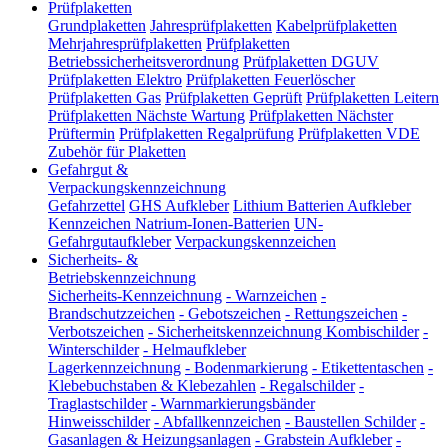
Prüfplaketten
Grundplaketten
Jahresprüfplaketten
Kabelprüfplaketten
Mehrjahresprüfplaketten
Prüfplaketten
Betriebssicherheitsverordnung
Prüfplaketten DGUV
Prüfplaketten Elektro
Prüfplaketten Feuerlöscher
Prüfplaketten Gas
Prüfplaketten Geprüft
Prüfplaketten Leitern
Prüfplaketten Nächste Wartung
Prüfplaketten Nächster
Prüftermin
Prüfplaketten Regalprüfung
Prüfplaketten VDE
Zubehör für Plaketten
Gefahrgut &
Verpackungskennzeichnung
Gefahrzettel
GHS Aufkleber
Lithium Batterien Aufkleber
Kennzeichen Natrium-Ionen-Batterien
UN-
Gefahrgutaufkleber
Verpackungskennzeichen
Sicherheits- &
Betriebskennzeichnung
Sicherheits-Kennzeichnung
-
Warnzeichen
-
Brandschutzzeichen
-
Gebotszeichen
-
Rettungszeichen
-
Verbotszeichen
-
Sicherheitskennzeichnung Kombischilder
-
Winterschilder
-
Helmaufkleber
Lagerkennzeichnung
-
Bodenmarkierung
-
Etikettentaschen
-
Klebebuchstaben & Klebezahlen
-
Regalschilder
-
Traglastschilder
-
Warnmarkierungsbänder
Hinweisschilder
-
Abfallkennzeichen
-
Baustellen Schilder
-
Gasanlagen & Heizungsanlagen
-
Grabstein Aufkleber
-