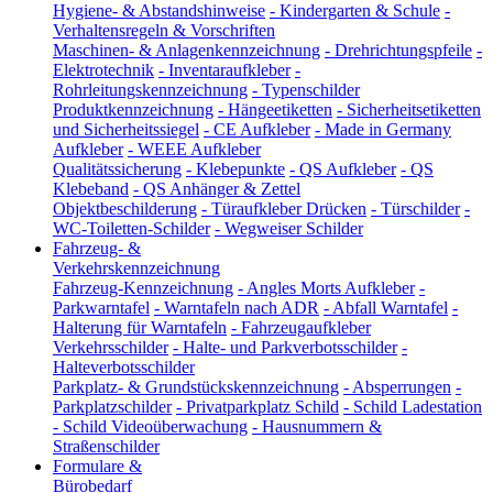
Hygiene- & Abstandshinweise
-
Kindergarten & Schule
-
Verhaltensregeln & Vorschriften
Maschinen- & Anlagenkennzeichnung
-
Drehrichtungspfeile
-
Elektrotechnik
-
Inventaraufkleber
-
Rohrleitungskennzeichnung
-
Typenschilder
Produktkennzeichnung
-
Hängeetiketten
-
Sicherheitsetiketten
und Sicherheitssiegel
-
CE Aufkleber
-
Made in Germany
Aufkleber
-
WEEE Aufkleber
Qualitätssicherung
-
Klebepunkte
-
QS Aufkleber
-
QS
Klebeband
-
QS Anhänger & Zettel
Objektbeschilderung
-
Türaufkleber Drücken
-
Türschilder
-
WC-Toiletten-Schilder
-
Wegweiser Schilder
Fahrzeug- &
Verkehrskennzeichnung
Fahrzeug-Kennzeichnung
-
Angles Morts Aufkleber
-
Parkwarntafel
-
Warntafeln nach ADR
-
Abfall Warntafel
-
Halterung für Warntafeln
-
Fahrzeugaufkleber
Verkehrsschilder
-
Halte- und Parkverbotsschilder
-
Halteverbotsschilder
Parkplatz- & Grundstückskennzeichnung
-
Absperrungen
-
Parkplatzschilder
-
Privatparkplatz Schild
-
Schild Ladestation
-
Schild Videoüberwachung
-
Hausnummern &
Straßenschilder
Formulare &
Bürobedarf