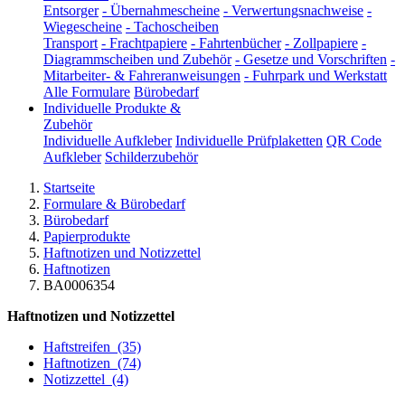
Entsorger
-
Übernahmescheine
-
Verwertungsnachweise
-
Wiegescheine
-
Tachoscheiben
Transport
-
Frachtpapiere
-
Fahrtenbücher
-
Zollpapiere
-
Diagrammscheiben und Zubehör
-
Gesetze und Vorschriften
-
Mitarbeiter- & Fahreranweisungen
-
Fuhrpark und Werkstatt
Alle Formulare
Bürobedarf
Individuelle Produkte &
Zubehör
Individuelle Aufkleber
Individuelle Prüfplaketten
QR Code
Aufkleber
Schilderzubehör
Startseite
Formulare & Bürobedarf
Bürobedarf
Papierprodukte
Haftnotizen und Notizzettel
Haftnotizen
BA0006354
Haftnotizen und Notizzettel
Haftstreifen
(35)
Haftnotizen
(74)
Notizzettel
(4)