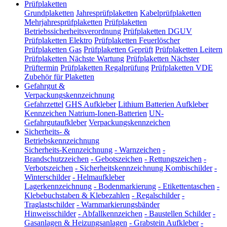
Prüfplaketten
Grundplaketten
Jahresprüfplaketten
Kabelprüfplaketten
Mehrjahresprüfplaketten
Prüfplaketten
Betriebssicherheitsverordnung
Prüfplaketten DGUV
Prüfplaketten Elektro
Prüfplaketten Feuerlöscher
Prüfplaketten Gas
Prüfplaketten Geprüft
Prüfplaketten Leitern
Prüfplaketten Nächste Wartung
Prüfplaketten Nächster
Prüftermin
Prüfplaketten Regalprüfung
Prüfplaketten VDE
Zubehör für Plaketten
Gefahrgut &
Verpackungskennzeichnung
Gefahrzettel
GHS Aufkleber
Lithium Batterien Aufkleber
Kennzeichen Natrium-Ionen-Batterien
UN-
Gefahrgutaufkleber
Verpackungskennzeichen
Sicherheits- &
Betriebskennzeichnung
Sicherheits-Kennzeichnung
-
Warnzeichen
-
Brandschutzzeichen
-
Gebotszeichen
-
Rettungszeichen
-
Verbotszeichen
-
Sicherheitskennzeichnung Kombischilder
-
Winterschilder
-
Helmaufkleber
Lagerkennzeichnung
-
Bodenmarkierung
-
Etikettentaschen
-
Klebebuchstaben & Klebezahlen
-
Regalschilder
-
Traglastschilder
-
Warnmarkierungsbänder
Hinweisschilder
-
Abfallkennzeichen
-
Baustellen Schilder
-
Gasanlagen & Heizungsanlagen
-
Grabstein Aufkleber
-