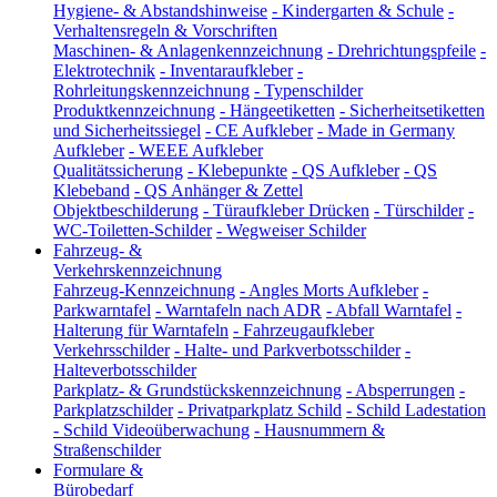
Hygiene- & Abstandshinweise
-
Kindergarten & Schule
-
Verhaltensregeln & Vorschriften
Maschinen- & Anlagenkennzeichnung
-
Drehrichtungspfeile
-
Elektrotechnik
-
Inventaraufkleber
-
Rohrleitungskennzeichnung
-
Typenschilder
Produktkennzeichnung
-
Hängeetiketten
-
Sicherheitsetiketten
und Sicherheitssiegel
-
CE Aufkleber
-
Made in Germany
Aufkleber
-
WEEE Aufkleber
Qualitätssicherung
-
Klebepunkte
-
QS Aufkleber
-
QS
Klebeband
-
QS Anhänger & Zettel
Objektbeschilderung
-
Türaufkleber Drücken
-
Türschilder
-
WC-Toiletten-Schilder
-
Wegweiser Schilder
Fahrzeug- &
Verkehrskennzeichnung
Fahrzeug-Kennzeichnung
-
Angles Morts Aufkleber
-
Parkwarntafel
-
Warntafeln nach ADR
-
Abfall Warntafel
-
Halterung für Warntafeln
-
Fahrzeugaufkleber
Verkehrsschilder
-
Halte- und Parkverbotsschilder
-
Halteverbotsschilder
Parkplatz- & Grundstückskennzeichnung
-
Absperrungen
-
Parkplatzschilder
-
Privatparkplatz Schild
-
Schild Ladestation
-
Schild Videoüberwachung
-
Hausnummern &
Straßenschilder
Formulare &
Bürobedarf