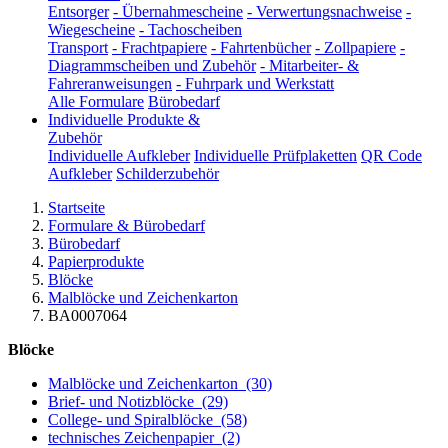
Entsorger
-
Übernahmescheine
-
Verwertungsnachweise
-
Wiegescheine
-
Tachoscheiben
Transport
-
Frachtpapiere
-
Fahrtenbücher
-
Zollpapiere
-
Diagrammscheiben und Zubehör
-
Mitarbeiter- &
Fahreranweisungen
-
Fuhrpark und Werkstatt
Alle Formulare
Bürobedarf
Individuelle Produkte &
Zubehör
Individuelle Aufkleber
Individuelle Prüfplaketten
QR Code
Aufkleber
Schilderzubehör
Startseite
Formulare & Bürobedarf
Bürobedarf
Papierprodukte
Blöcke
Malblöcke und Zeichenkarton
BA0007064
Blöcke
Malblöcke und Zeichenkarton
(30)
Brief- und Notizblöcke
(29)
College- und Spiralblöcke
(58)
technisches Zeichenpapier
(2)