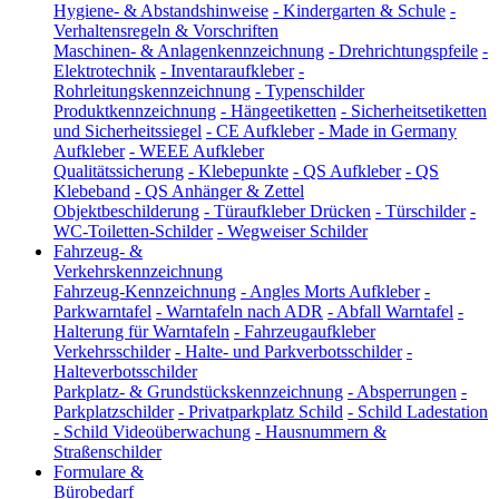
Hygiene- & Abstandshinweise
-
Kindergarten & Schule
-
Verhaltensregeln & Vorschriften
Maschinen- & Anlagenkennzeichnung
-
Drehrichtungspfeile
-
Elektrotechnik
-
Inventaraufkleber
-
Rohrleitungskennzeichnung
-
Typenschilder
Produktkennzeichnung
-
Hängeetiketten
-
Sicherheitsetiketten
und Sicherheitssiegel
-
CE Aufkleber
-
Made in Germany
Aufkleber
-
WEEE Aufkleber
Qualitätssicherung
-
Klebepunkte
-
QS Aufkleber
-
QS
Klebeband
-
QS Anhänger & Zettel
Objektbeschilderung
-
Türaufkleber Drücken
-
Türschilder
-
WC-Toiletten-Schilder
-
Wegweiser Schilder
Fahrzeug- &
Verkehrskennzeichnung
Fahrzeug-Kennzeichnung
-
Angles Morts Aufkleber
-
Parkwarntafel
-
Warntafeln nach ADR
-
Abfall Warntafel
-
Halterung für Warntafeln
-
Fahrzeugaufkleber
Verkehrsschilder
-
Halte- und Parkverbotsschilder
-
Halteverbotsschilder
Parkplatz- & Grundstückskennzeichnung
-
Absperrungen
-
Parkplatzschilder
-
Privatparkplatz Schild
-
Schild Ladestation
-
Schild Videoüberwachung
-
Hausnummern &
Straßenschilder
Formulare &
Bürobedarf