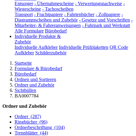
Entsorger
-
Übernahmescheine
-
Verwertungsnachweise
-
Wiegescheine
-
Tachoscheiben
Transport
-
Frachtpapiere
-
Fahrtenbücher
-
Zollpapiere
-
Diagrammscheiben und Zubehör
-
Gesetze und Vorschriften
-
Mitarbeiter- & Fahreranweisungen
-
Fuhrpark und Werkstatt
Alle Formulare
Bürobedarf
Individuelle Produkte &
Zubehör
Individuelle Aufkleber
Individuelle Prüfplaketten
QR Code
Aufkleber
Schilderzubehör
Startseite
Formulare & Bürobedarf
Bürobedarf
Ordnen und Sortieren
Ordner und Zubehör
Sichthüllen
BA0007784
Ordner und Zubehör
Ordner
(287)
Ringbücher
(96)
Ordnerbeschriftung
(104)
Trennblätter
(44)