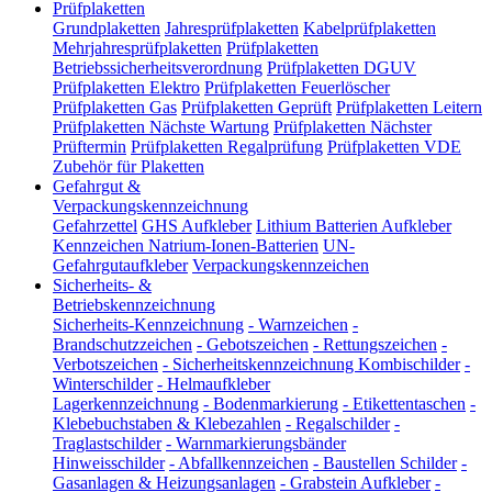
Prüfplaketten
Grundplaketten
Jahresprüfplaketten
Kabelprüfplaketten
Mehrjahresprüfplaketten
Prüfplaketten
Betriebssicherheitsverordnung
Prüfplaketten DGUV
Prüfplaketten Elektro
Prüfplaketten Feuerlöscher
Prüfplaketten Gas
Prüfplaketten Geprüft
Prüfplaketten Leitern
Prüfplaketten Nächste Wartung
Prüfplaketten Nächster
Prüftermin
Prüfplaketten Regalprüfung
Prüfplaketten VDE
Zubehör für Plaketten
Gefahrgut &
Verpackungskennzeichnung
Gefahrzettel
GHS Aufkleber
Lithium Batterien Aufkleber
Kennzeichen Natrium-Ionen-Batterien
UN-
Gefahrgutaufkleber
Verpackungskennzeichen
Sicherheits- &
Betriebskennzeichnung
Sicherheits-Kennzeichnung
-
Warnzeichen
-
Brandschutzzeichen
-
Gebotszeichen
-
Rettungszeichen
-
Verbotszeichen
-
Sicherheitskennzeichnung Kombischilder
-
Winterschilder
-
Helmaufkleber
Lagerkennzeichnung
-
Bodenmarkierung
-
Etikettentaschen
-
Klebebuchstaben & Klebezahlen
-
Regalschilder
-
Traglastschilder
-
Warnmarkierungsbänder
Hinweisschilder
-
Abfallkennzeichen
-
Baustellen Schilder
-
Gasanlagen & Heizungsanlagen
-
Grabstein Aufkleber
-