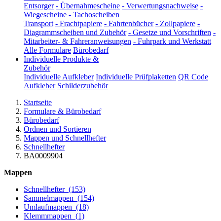
Entsorger
-
Übernahmescheine
-
Verwertungsnachweise
-
Wiegescheine
-
Tachoscheiben
Transport
-
Frachtpapiere
-
Fahrtenbücher
-
Zollpapiere
-
Diagrammscheiben und Zubehör
-
Gesetze und Vorschriften
-
Mitarbeiter- & Fahreranweisungen
-
Fuhrpark und Werkstatt
Alle Formulare
Bürobedarf
Individuelle Produkte &
Zubehör
Individuelle Aufkleber
Individuelle Prüfplaketten
QR Code
Aufkleber
Schilderzubehör
Startseite
Formulare & Bürobedarf
Bürobedarf
Ordnen und Sortieren
Mappen und Schnellhefter
Schnellhefter
BA0009904
Mappen
Schnellhefter
(153)
Sammelmappen
(154)
Umlaufmappen
(18)
Klemmmappen
(1)