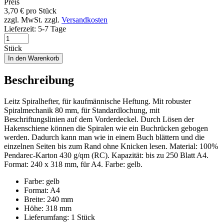
Preis
3,70
€
pro Stück
zzgl. MwSt.
zzgl.
Versandkosten
Lieferzeit:
5-7 Tage
Stück
In den Warenkorb
Beschreibung
Leitz Spiralhefter, für kaufmännische Heftung. Mit robuster
Spiralmechanik 80 mm, für Standardlochung, mit
Beschriftungslinien auf dem Vorderdeckel. Durch Lösen der
Hakenschiene können die Spiralen wie ein Buchrücken gebogen
werden. Dadurch kann man wie in einem Buch blättern und die
einzelnen Seiten bis zum Rand ohne Knicken lesen. Material: 100%
Pendarec-Karton 430 g/qm (RC). Kapazität: bis zu 250 Blatt A4.
Format: 240 x 318 mm, für A4. Farbe: gelb.
Farbe: gelb
Format: A4
Breite: 240 mm
Höhe: 318 mm
Lieferumfang: 1 Stück