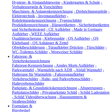
Hygiene- & Abstandshinweise
-
Kindergarten & Schule
-
Verhaltensregeln & Vorschriften
Maschinen- & Anlagenkennzeichnung
-
Drehrichtungspfeile
-
Elektrotechnik
-
Inventaraufkleber
-
Rohrleitungskennzeichnung
-
Typenschilder
Produktkennzeichnung
-
Hängeetiketten
-
Sicherheitsetiketten
und Sicherheitssiegel
-
CE Aufkleber
-
Made in Germany
Aufkleber
-
WEEE Aufkleber
Qualitätssicherung
-
Klebepunkte
-
QS Aufkleber
-
QS
Klebeband
-
QS Anhänger & Zettel
Objektbeschilderung
-
Türaufkleber Drücken
-
Türschilder
-
WC-Toiletten-Schilder
-
Wegweiser Schilder
Fahrzeug- &
Verkehrskennzeichnung
Fahrzeug-Kennzeichnung
-
Angles Morts Aufkleber
-
Parkwarntafel
-
Warntafeln nach ADR
-
Abfall Warntafel
-
Halterung für Warntafeln
-
Fahrzeugaufkleber
Verkehrsschilder
-
Halte- und Parkverbotsschilder
-
Halteverbotsschilder
Parkplatz- & Grundstückskennzeichnung
-
Absperrungen
-
Parkplatzschilder
-
Privatparkplatz Schild
-
Schild Ladestation
-
Schild Videoüberwachung
-
Hausnummern &
Straßenschilder
Formulare &
Bürobedarf