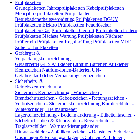
Prüfplaketten
Grundplaketten
Jahresprüfplaketten
Kabelprüfplaketten
Mehrjahresprüfplaketten
Prüfplaketten
Betriebssicherheitsverordnung
Prüfplaketten DGUV
Prüfplaketten Elektro
Prüfplaketten Feuerlöscher
Prüfplaketten Gas
Prüfplaketten Geprüft
Prüfplaketten Leitern
Prüfplaketten Nächste Wartung
Prüfplaketten Nächster
Prüftermin
Prüfplaketten Regalprüfung
Prüfplaketten VDE
Zubehör für Plaketten
Gefahrgut &
Verpackungskennzeichnung
Gefahrzettel
GHS Aufkleber
Lithium Batterien Aufkleber
Kennzeichen Natrium-Ionen-Batterien
UN-
Gefahrgutaufkleber
Verpackungskennzeichen
Sicherheits- &
Betriebskennzeichnung
Sicherheits-Kennzeichnung
-
Warnzeichen
-
Brandschutzzeichen
-
Gebotszeichen
-
Rettungszeichen
-
Verbotszeichen
-
Sicherheitskennzeichnung Kombischilder
-
Winterschilder
-
Helmaufkleber
Lagerkennzeichnung
-
Bodenmarkierung
-
Etikettentaschen
-
Klebebuchstaben & Klebezahlen
-
Regalschilder
-
Traglastschilder
-
Warnmarkierungsbänder
Hinweisschilder
-
Abfallkennzeichen
-
Baustellen Schilder
-
Gasanlagen & Heizungsanlagen
-
Grabstein Aufkleber
-