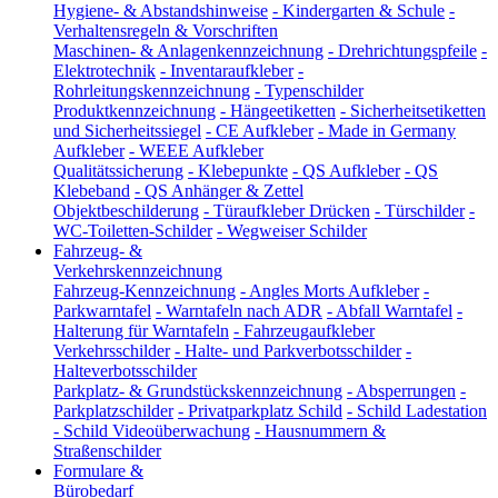
Hygiene- & Abstandshinweise
-
Kindergarten & Schule
-
Verhaltensregeln & Vorschriften
Maschinen- & Anlagenkennzeichnung
-
Drehrichtungspfeile
-
Elektrotechnik
-
Inventaraufkleber
-
Rohrleitungskennzeichnung
-
Typenschilder
Produktkennzeichnung
-
Hängeetiketten
-
Sicherheitsetiketten
und Sicherheitssiegel
-
CE Aufkleber
-
Made in Germany
Aufkleber
-
WEEE Aufkleber
Qualitätssicherung
-
Klebepunkte
-
QS Aufkleber
-
QS
Klebeband
-
QS Anhänger & Zettel
Objektbeschilderung
-
Türaufkleber Drücken
-
Türschilder
-
WC-Toiletten-Schilder
-
Wegweiser Schilder
Fahrzeug- &
Verkehrskennzeichnung
Fahrzeug-Kennzeichnung
-
Angles Morts Aufkleber
-
Parkwarntafel
-
Warntafeln nach ADR
-
Abfall Warntafel
-
Halterung für Warntafeln
-
Fahrzeugaufkleber
Verkehrsschilder
-
Halte- und Parkverbotsschilder
-
Halteverbotsschilder
Parkplatz- & Grundstückskennzeichnung
-
Absperrungen
-
Parkplatzschilder
-
Privatparkplatz Schild
-
Schild Ladestation
-
Schild Videoüberwachung
-
Hausnummern &
Straßenschilder
Formulare &
Bürobedarf