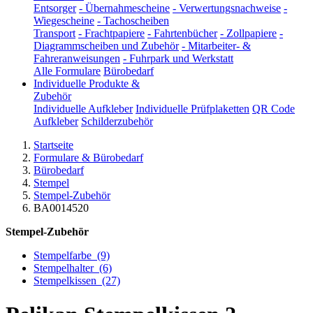
Entsorger
-
Übernahmescheine
-
Verwertungsnachweise
-
Wiegescheine
-
Tachoscheiben
Transport
-
Frachtpapiere
-
Fahrtenbücher
-
Zollpapiere
-
Diagrammscheiben und Zubehör
-
Mitarbeiter- &
Fahreranweisungen
-
Fuhrpark und Werkstatt
Alle Formulare
Bürobedarf
Individuelle Produkte &
Zubehör
Individuelle Aufkleber
Individuelle Prüfplaketten
QR Code
Aufkleber
Schilderzubehör
Startseite
Formulare & Bürobedarf
Bürobedarf
Stempel
Stempel-Zubehör
BA0014520
Stempel-Zubehör
Stempelfarbe
(9)
Stempelhalter
(6)
Stempelkissen
(27)