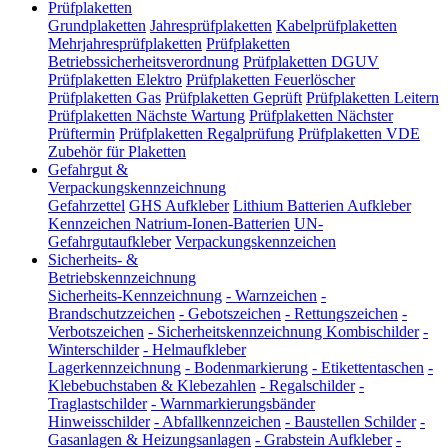
Prüfplaketten
Grundplaketten
Jahresprüfplaketten
Kabelprüfplaketten
Mehrjahresprüfplaketten
Prüfplaketten
Betriebssicherheitsverordnung
Prüfplaketten DGUV
Prüfplaketten Elektro
Prüfplaketten Feuerlöscher
Prüfplaketten Gas
Prüfplaketten Geprüft
Prüfplaketten Leitern
Prüfplaketten Nächste Wartung
Prüfplaketten Nächster
Prüftermin
Prüfplaketten Regalprüfung
Prüfplaketten VDE
Zubehör für Plaketten
Gefahrgut &
Verpackungskennzeichnung
Gefahrzettel
GHS Aufkleber
Lithium Batterien Aufkleber
Kennzeichen Natrium-Ionen-Batterien
UN-
Gefahrgutaufkleber
Verpackungskennzeichen
Sicherheits- &
Betriebskennzeichnung
Sicherheits-Kennzeichnung
-
Warnzeichen
-
Brandschutzzeichen
-
Gebotszeichen
-
Rettungszeichen
-
Verbotszeichen
-
Sicherheitskennzeichnung Kombischilder
-
Winterschilder
-
Helmaufkleber
Lagerkennzeichnung
-
Bodenmarkierung
-
Etikettentaschen
-
Klebebuchstaben & Klebezahlen
-
Regalschilder
-
Traglastschilder
-
Warnmarkierungsbänder
Hinweisschilder
-
Abfallkennzeichen
-
Baustellen Schilder
-
Gasanlagen & Heizungsanlagen
-
Grabstein Aufkleber
-