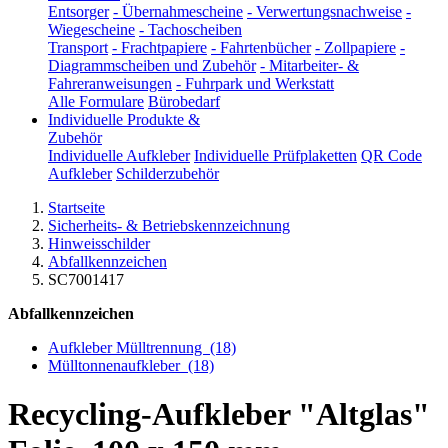
Entsorger
-
Übernahmescheine
-
Verwertungsnachweise
-
Wiegescheine
-
Tachoscheiben
Transport
-
Frachtpapiere
-
Fahrtenbücher
-
Zollpapiere
-
Diagrammscheiben und Zubehör
-
Mitarbeiter- &
Fahreranweisungen
-
Fuhrpark und Werkstatt
Alle Formulare
Bürobedarf
Individuelle Produkte &
Zubehör
Individuelle Aufkleber
Individuelle Prüfplaketten
QR Code
Aufkleber
Schilderzubehör
Startseite
Sicherheits- & Betriebskennzeichnung
Hinweisschilder
Abfallkennzeichen
SC7001417
Abfallkennzeichen
Aufkleber Mülltrennung
(18)
Mülltonnenaufkleber
(18)
Recycling-Aufkleber "Altglas"