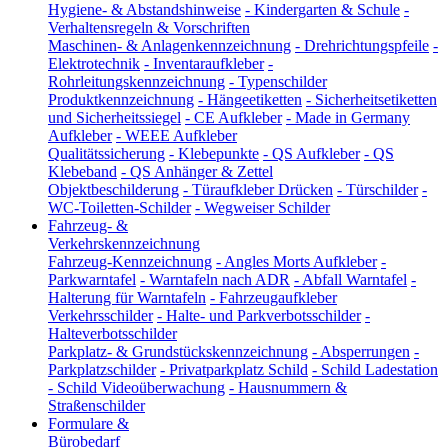
Hygiene- & Abstandshinweise
-
Kindergarten & Schule
-
Verhaltensregeln & Vorschriften
Maschinen- & Anlagenkennzeichnung
-
Drehrichtungspfeile
-
Elektrotechnik
-
Inventaraufkleber
-
Rohrleitungskennzeichnung
-
Typenschilder
Produktkennzeichnung
-
Hängeetiketten
-
Sicherheitsetiketten
und Sicherheitssiegel
-
CE Aufkleber
-
Made in Germany
Aufkleber
-
WEEE Aufkleber
Qualitätssicherung
-
Klebepunkte
-
QS Aufkleber
-
QS
Klebeband
-
QS Anhänger & Zettel
Objektbeschilderung
-
Türaufkleber Drücken
-
Türschilder
-
WC-Toiletten-Schilder
-
Wegweiser Schilder
Fahrzeug- &
Verkehrskennzeichnung
Fahrzeug-Kennzeichnung
-
Angles Morts Aufkleber
-
Parkwarntafel
-
Warntafeln nach ADR
-
Abfall Warntafel
-
Halterung für Warntafeln
-
Fahrzeugaufkleber
Verkehrsschilder
-
Halte- und Parkverbotsschilder
-
Halteverbotsschilder
Parkplatz- & Grundstückskennzeichnung
-
Absperrungen
-
Parkplatzschilder
-
Privatparkplatz Schild
-
Schild Ladestation
-
Schild Videoüberwachung
-
Hausnummern &
Straßenschilder
Formulare &
Bürobedarf