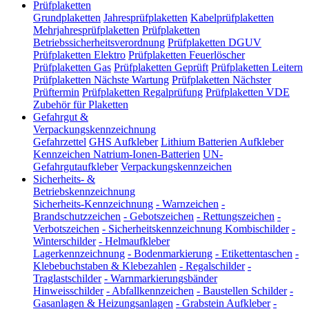
Prüfplaketten
Grundplaketten
Jahresprüfplaketten
Kabelprüfplaketten
Mehrjahresprüfplaketten
Prüfplaketten
Betriebssicherheitsverordnung
Prüfplaketten DGUV
Prüfplaketten Elektro
Prüfplaketten Feuerlöscher
Prüfplaketten Gas
Prüfplaketten Geprüft
Prüfplaketten Leitern
Prüfplaketten Nächste Wartung
Prüfplaketten Nächster
Prüftermin
Prüfplaketten Regalprüfung
Prüfplaketten VDE
Zubehör für Plaketten
Gefahrgut &
Verpackungskennzeichnung
Gefahrzettel
GHS Aufkleber
Lithium Batterien Aufkleber
Kennzeichen Natrium-Ionen-Batterien
UN-
Gefahrgutaufkleber
Verpackungskennzeichen
Sicherheits- &
Betriebskennzeichnung
Sicherheits-Kennzeichnung
-
Warnzeichen
-
Brandschutzzeichen
-
Gebotszeichen
-
Rettungszeichen
-
Verbotszeichen
-
Sicherheitskennzeichnung Kombischilder
-
Winterschilder
-
Helmaufkleber
Lagerkennzeichnung
-
Bodenmarkierung
-
Etikettentaschen
-
Klebebuchstaben & Klebezahlen
-
Regalschilder
-
Traglastschilder
-
Warnmarkierungsbänder
Hinweisschilder
-
Abfallkennzeichen
-
Baustellen Schilder
-
Gasanlagen & Heizungsanlagen
-
Grabstein Aufkleber
-