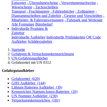
Entsorger
-
Übernahmescheine
-
Verwertungsnachweise
-
Wiegescheine
-
Tachoscheiben
Transport
-
Frachtpapiere
-
Fahrtenbücher
-
Zollpapiere
-
Diagrammscheiben und Zubehör
-
Gesetze und Vorschriften
-
Mitarbeiter- & Fahreranweisungen
-
Fuhrpark und Werkstatt
Alle Formulare
Bürobedarf
Individuelle Produkte &
Zubehör
Individuelle Aufkleber
Individuelle Prüfplaketten
QR Code
Aufkleber
Schilderzubehör
Startseite
Gefahrgut & Verpackungskennzeichnung
UN-Gefahrgutaufkleber
Gefahrzettel mit UN 0312
Gefahrgutaufkleber
Gefahrzettel
(620)
GHS Aufkleber
(144)
Lithium Batterien Aufkleber
(39)
Kennzeichen Natrium-Ionen-Batterien
(20)
UN Nummer Aufkleber
(230)
Verpackungskennzeichen
(181)