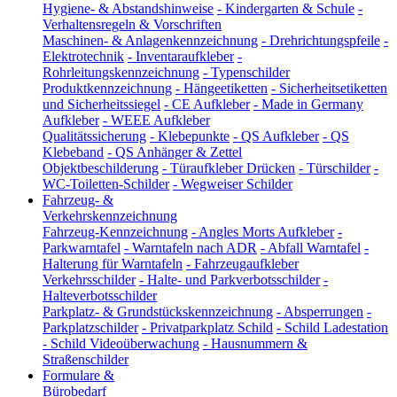
Hygiene- & Abstandshinweise
-
Kindergarten & Schule
-
Verhaltensregeln & Vorschriften
Maschinen- & Anlagenkennzeichnung
-
Drehrichtungspfeile
-
Elektrotechnik
-
Inventaraufkleber
-
Rohrleitungskennzeichnung
-
Typenschilder
Produktkennzeichnung
-
Hängeetiketten
-
Sicherheitsetiketten
und Sicherheitssiegel
-
CE Aufkleber
-
Made in Germany
Aufkleber
-
WEEE Aufkleber
Qualitätssicherung
-
Klebepunkte
-
QS Aufkleber
-
QS
Klebeband
-
QS Anhänger & Zettel
Objektbeschilderung
-
Türaufkleber Drücken
-
Türschilder
-
WC-Toiletten-Schilder
-
Wegweiser Schilder
Fahrzeug- &
Verkehrskennzeichnung
Fahrzeug-Kennzeichnung
-
Angles Morts Aufkleber
-
Parkwarntafel
-
Warntafeln nach ADR
-
Abfall Warntafel
-
Halterung für Warntafeln
-
Fahrzeugaufkleber
Verkehrsschilder
-
Halte- und Parkverbotsschilder
-
Halteverbotsschilder
Parkplatz- & Grundstückskennzeichnung
-
Absperrungen
-
Parkplatzschilder
-
Privatparkplatz Schild
-
Schild Ladestation
-
Schild Videoüberwachung
-
Hausnummern &
Straßenschilder
Formulare &
Bürobedarf