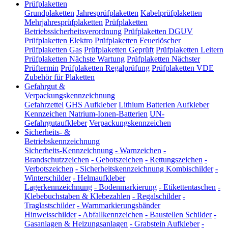
Prüfplaketten
Grundplaketten
Jahresprüfplaketten
Kabelprüfplaketten
Mehrjahresprüfplaketten
Prüfplaketten
Betriebssicherheitsverordnung
Prüfplaketten DGUV
Prüfplaketten Elektro
Prüfplaketten Feuerlöscher
Prüfplaketten Gas
Prüfplaketten Geprüft
Prüfplaketten Leitern
Prüfplaketten Nächste Wartung
Prüfplaketten Nächster
Prüftermin
Prüfplaketten Regalprüfung
Prüfplaketten VDE
Zubehör für Plaketten
Gefahrgut &
Verpackungskennzeichnung
Gefahrzettel
GHS Aufkleber
Lithium Batterien Aufkleber
Kennzeichen Natrium-Ionen-Batterien
UN-
Gefahrgutaufkleber
Verpackungskennzeichen
Sicherheits- &
Betriebskennzeichnung
Sicherheits-Kennzeichnung
-
Warnzeichen
-
Brandschutzzeichen
-
Gebotszeichen
-
Rettungszeichen
-
Verbotszeichen
-
Sicherheitskennzeichnung Kombischilder
-
Winterschilder
-
Helmaufkleber
Lagerkennzeichnung
-
Bodenmarkierung
-
Etikettentaschen
-
Klebebuchstaben & Klebezahlen
-
Regalschilder
-
Traglastschilder
-
Warnmarkierungsbänder
Hinweisschilder
-
Abfallkennzeichen
-
Baustellen Schilder
-
Gasanlagen & Heizungsanlagen
-
Grabstein Aufkleber
-