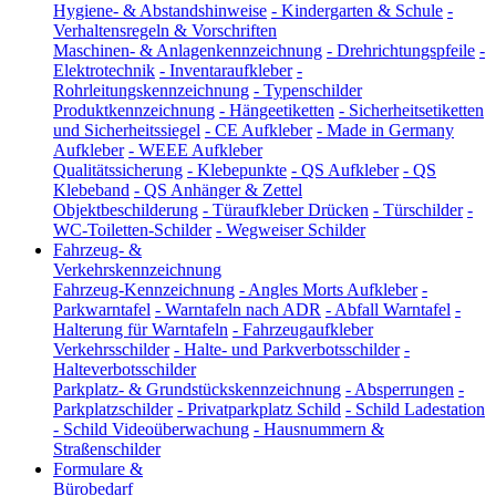
Hygiene- & Abstandshinweise
-
Kindergarten & Schule
-
Verhaltensregeln & Vorschriften
Maschinen- & Anlagenkennzeichnung
-
Drehrichtungspfeile
-
Elektrotechnik
-
Inventaraufkleber
-
Rohrleitungskennzeichnung
-
Typenschilder
Produktkennzeichnung
-
Hängeetiketten
-
Sicherheitsetiketten
und Sicherheitssiegel
-
CE Aufkleber
-
Made in Germany
Aufkleber
-
WEEE Aufkleber
Qualitätssicherung
-
Klebepunkte
-
QS Aufkleber
-
QS
Klebeband
-
QS Anhänger & Zettel
Objektbeschilderung
-
Türaufkleber Drücken
-
Türschilder
-
WC-Toiletten-Schilder
-
Wegweiser Schilder
Fahrzeug- &
Verkehrskennzeichnung
Fahrzeug-Kennzeichnung
-
Angles Morts Aufkleber
-
Parkwarntafel
-
Warntafeln nach ADR
-
Abfall Warntafel
-
Halterung für Warntafeln
-
Fahrzeugaufkleber
Verkehrsschilder
-
Halte- und Parkverbotsschilder
-
Halteverbotsschilder
Parkplatz- & Grundstückskennzeichnung
-
Absperrungen
-
Parkplatzschilder
-
Privatparkplatz Schild
-
Schild Ladestation
-
Schild Videoüberwachung
-
Hausnummern &
Straßenschilder
Formulare &
Bürobedarf