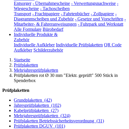
Entsorger
-
Übernahmescheine
-
Verwertungsnachweise
-
Wiegescheine
-
Tachoscheiben
Transport
-
Frachtpapiere
-
Fahrtenbücher
-
Zollpapiere
-
Diagrammscheiben und Zubehör
-
Gesetze und Vorschriften
-
Mitarbeiter- & Fahreranweisungen
-
Fuhrpark und Werkstatt
Alle Formulare
Bürobedarf
Individuelle Produkte &
Zubehör
Individuelle Aufkleber
Individuelle Prüfplaketten
QR Code
Aufkleber
Schilderzubehör
Startseite
Prüfplaketten
Mehrjahresprüfplaketten
Prüfplaketten rot Ø 30 mm "Elektr. geprüft" 500 Stück in
Spenderbox
Prüfplaketten
Grundplaketten
(42)
Jahresprüfplaketten
(102)
Kabelprüfplaketten
(27)
Mehrjahresprüfplaketten
(324)
Prüfplaketten Betriebssicherheitsverordnung
(31)
Prüfplaketten DGUV
(101)