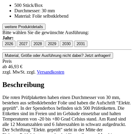
500 Stück/Box
Durchmesser: 30 mm
Material: Folie selbstklebend
weitere Produktdetails
Bitte wählen Sie die gewünschte Ausführung:
Jahr:
2026
2027
2028
2029
2030
2031
Material, Größe oder Ausführung nicht dabei? Jetzt anfragen!
Preis
ab
46,93
€
zzgl. MwSt.
zzgl.
Versandkosten
Beschreibung
Die roten Prüfplaketten haben einen Durchmesser von 30 mm,
bestehen aus selbstklebender Folie und haben die Aufschrift "Elektr.
geprüft". In der Spenderbox befinden sich 500 Prüfetiketten. Die
Etiketten sind im Freien und im Gebäude einsetzbar und halten
Temperaturen von -20 bis +80 Grad Celsius stand. Am Rand sind
alle 12 Monatszahlen und 6 Jahreszahlen in schwarz aufgedruckt.
Der Schriftzug "Elektr. geprüft" steht in der Mitte der