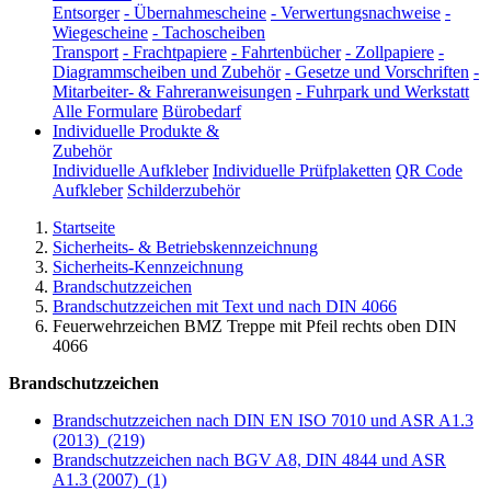
Entsorger
-
Übernahmescheine
-
Verwertungsnachweise
-
Wiegescheine
-
Tachoscheiben
Transport
-
Frachtpapiere
-
Fahrtenbücher
-
Zollpapiere
-
Diagrammscheiben und Zubehör
-
Gesetze und Vorschriften
-
Mitarbeiter- & Fahreranweisungen
-
Fuhrpark und Werkstatt
Alle Formulare
Bürobedarf
Individuelle Produkte &
Zubehör
Individuelle Aufkleber
Individuelle Prüfplaketten
QR Code
Aufkleber
Schilderzubehör
Startseite
Sicherheits- & Betriebskennzeichnung
Sicherheits-Kennzeichnung
Brandschutzzeichen
Brandschutzzeichen mit Text und nach DIN 4066
Feuerwehrzeichen BMZ Treppe mit Pfeil rechts oben DIN
4066
Brandschutzzeichen
Brandschutzzeichen nach DIN EN ISO 7010 und ASR A1.3
(2013)
(219)
Brandschutzzeichen nach BGV A8, DIN 4844 und ASR
A1.3 (2007)
(1)