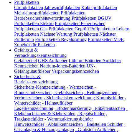
Prüfplaketten
Grundplaketten
Jahresprüfplaketten
Kabelprüfplaketten
Mehrjahresprüfplaketten
Prüfplaketten
Betriebssicherheitsverordnung
Prüfplaketten DGUV
Prüfplaketten Elektro
Prüfplaketten Feuerlöscher
Prüfplaketten Gas
Prüfplaketten Geprüft
Prüfplaketten Leitern
Prüfplaketten Nächste Wartung
Prüfplaketten Nächster
Prüftermin
Prüfplaketten Regalprüfung
Prüfplaketten VDE
Zubehör für Plaketten
Gefahrgut &
Verpackungskennzeichnung
Gefahrzettel
GHS Aufkleber
Lithium Batterien Aufkleber
Kennzeichen Natrium-Ionen-Batterien
UN-
Gefahrgutaufkleber
Verpackungskennzeichen
Sicherheits- &
Betriebskennzeichnung
Sicherheits-Kennzeichnung
-
Warnzeichen
-
Brandschutzzeichen
-
Gebotszeichen
-
Rettungszeichen
-
Verbotszeichen
-
Sicherheitskennzeichnung Kombischilder
-
Winterschilder
-
Helmaufkleber
Lagerkennzeichnung
-
Bodenmarkierung
-
Etikettentaschen
-
Klebebuchstaben & Klebezahlen
-
Regalschilder
-
Traglastschilder
-
Warnmarkierungsbänder
Hinweisschilder
-
Abfallkennzeichen
-
Baustellen Schilder
-
Gasanlagen & Heizungsanlagen
-
Grabstein Aufkleber
-