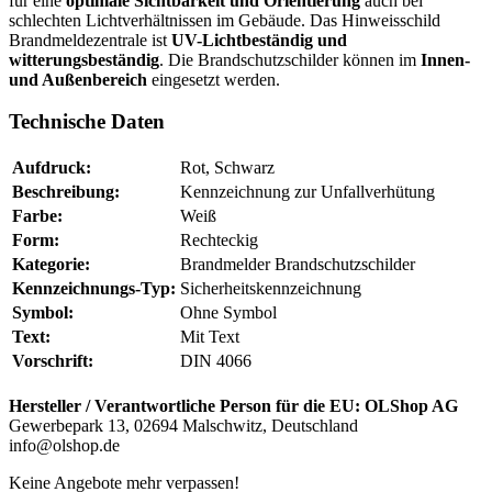
für eine
optimale Sichtbarkeit und Orientierung
auch bei
schlechten Lichtverhältnissen im Gebäude. Das Hinweisschild
Brandmeldezentrale ist
UV-Lichtbeständig und
witterungsbeständig
. Die Brandschutzschilder können im
Innen-
und Außenbereich
eingesetzt werden.
Technische Daten
Aufdruck:
Rot, Schwarz
Beschreibung:
Kennzeichnung zur Unfallverhütung
Farbe:
Weiß
Form:
Rechteckig
Kategorie:
Brandmelder Brandschutzschilder
Kennzeichnungs-Typ:
Sicherheitskennzeichnung
Symbol:
Ohne Symbol
Text:
Mit Text
Vorschrift:
DIN 4066
Hersteller / Verantwortliche Person für die EU:
OLShop AG
Gewerbepark 13, 02694 Malschwitz, Deutschland
info@olshop.de
Keine Angebote mehr verpassen!