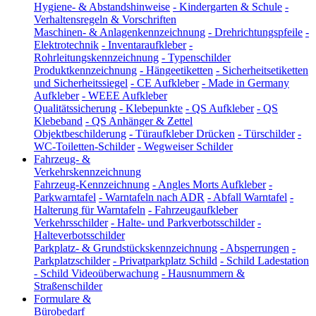
Hygiene- & Abstandshinweise
-
Kindergarten & Schule
-
Verhaltensregeln & Vorschriften
Maschinen- & Anlagenkennzeichnung
-
Drehrichtungspfeile
-
Elektrotechnik
-
Inventaraufkleber
-
Rohrleitungskennzeichnung
-
Typenschilder
Produktkennzeichnung
-
Hängeetiketten
-
Sicherheitsetiketten
und Sicherheitssiegel
-
CE Aufkleber
-
Made in Germany
Aufkleber
-
WEEE Aufkleber
Qualitätssicherung
-
Klebepunkte
-
QS Aufkleber
-
QS
Klebeband
-
QS Anhänger & Zettel
Objektbeschilderung
-
Türaufkleber Drücken
-
Türschilder
-
WC-Toiletten-Schilder
-
Wegweiser Schilder
Fahrzeug- &
Verkehrskennzeichnung
Fahrzeug-Kennzeichnung
-
Angles Morts Aufkleber
-
Parkwarntafel
-
Warntafeln nach ADR
-
Abfall Warntafel
-
Halterung für Warntafeln
-
Fahrzeugaufkleber
Verkehrsschilder
-
Halte- und Parkverbotsschilder
-
Halteverbotsschilder
Parkplatz- & Grundstückskennzeichnung
-
Absperrungen
-
Parkplatzschilder
-
Privatparkplatz Schild
-
Schild Ladestation
-
Schild Videoüberwachung
-
Hausnummern &
Straßenschilder
Formulare &
Bürobedarf