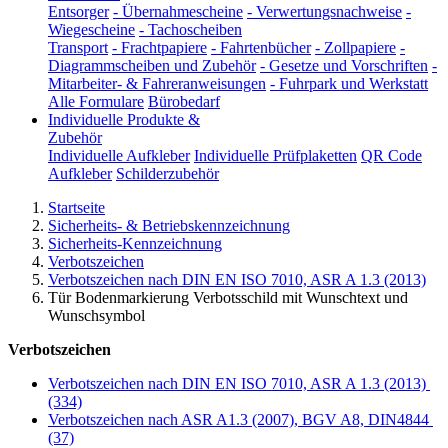
Entsorger
-
Übernahmescheine
-
Verwertungsnachweise
-
Wiegescheine
-
Tachoscheiben
Transport
-
Frachtpapiere
-
Fahrtenbücher
-
Zollpapiere
-
Diagrammscheiben und Zubehör
-
Gesetze und Vorschriften
-
Mitarbeiter- & Fahreranweisungen
-
Fuhrpark und Werkstatt
Alle Formulare
Bürobedarf
Individuelle Produkte &
Zubehör
Individuelle Aufkleber
Individuelle Prüfplaketten
QR Code
Aufkleber
Schilderzubehör
Startseite
Sicherheits- & Betriebskennzeichnung
Sicherheits-Kennzeichnung
Verbotszeichen
Verbotszeichen nach DIN EN ISO 7010, ASR A 1.3 (2013)
Tür Bodenmarkierung Verbotsschild mit Wunschtext und
Wunschsymbol
Verbotszeichen
Verbotszeichen nach DIN EN ISO 7010, ASR A 1.3 (2013)
(334)
Verbotszeichen nach ASR A1.3 (2007), BGV A8, DIN4844
(37)