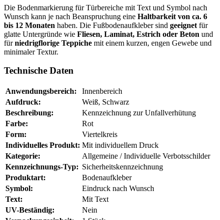
Die Bodenmarkierung für Türbereiche mit Text und Symbol nach
Wunsch kann je nach Beanspruchung eine
Haltbarkeit von ca. 6
bis 12 Monaten
haben. Die Fußbodenaufkleber sind
geeignet
für
glatte Untergründe wie
Fliesen, Laminat, Estrich oder Beton
und
für
niedrigflorige Teppiche
mit einem kurzen, engen Gewebe und
minimaler Textur.
Technische Daten
Anwendungsbereich:
Innenbereich
Aufdruck:
Weiß, Schwarz
Beschreibung:
Kennzeichnung zur Unfallverhütung
Farbe:
Rot
Form:
Viertelkreis
Individuelles Produkt:
Mit individuellem Druck
Kategorie:
Allgemeine / Individuelle Verbotsschilder
Kennzeichnungs-Typ:
Sicherheitskennzeichnung
Produktart:
Bodenaufkleber
Symbol:
Eindruck nach Wunsch
Text:
Mit Text
UV-Beständig:
Nein