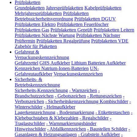
Prüfplaketten
Grundplaketten
Jahresprüfplaketten
Kabelprüfplaketten
Mehrjahresprüfplaketten
Prüfplaketten
Betriebssicherheitsverordnung
Prüfplaketten DGUV
Prüfplaketten Elektro
Prüfplaketten Feuerlöscher
Prüfplaketten Gas
Prüfplaketten Geprüft
Prüfplaketten Leitern
Prüfplaketten Nächste Wartung
Prüfplaketten Nächster
Prüftermin
Prüfplaketten Regalprüfung
Prüfplaketten VDE
Zubehör für Plaketten
Gefahrgut &
Verpackungskennzeichnung
Gefahrzettel
GHS Aufkleber
Lithium Batterien Aufkleber
Kennzeichen Natrium-Ionen-Batterien
UN-
Gefahrgutaufkleber
Verpackungskennzeichen
Sicherheits- &
Betriebskennzeichnung
Sicherheits-Kennzeichnung
-
Warnzeichen
-
Brandschutzzeichen
-
Gebotszeichen
-
Rettungszeichen
-
Verbotszeichen
-
Sicherheitskennzeichnung Kombischilder
-
Winterschilder
-
Helmaufkleber
Lagerkennzeichnung
-
Bodenmarkierung
-
Etikettentaschen
-
Klebebuchstaben & Klebezahlen
-
Regalschilder
-
Traglastschilder
-
Warnmarkierungsbänder
Hinweisschilder
-
Abfallkennzeichen
-
Baustellen Schilder
-
Gasanlagen & Heizungsanlagen
-
Grabstein Aufkleber
-