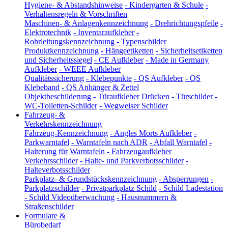
Hygiene- & Abstandshinweise
-
Kindergarten & Schule
-
Verhaltensregeln & Vorschriften
Maschinen- & Anlagenkennzeichnung
-
Drehrichtungspfeile
-
Elektrotechnik
-
Inventaraufkleber
-
Rohrleitungskennzeichnung
-
Typenschilder
Produktkennzeichnung
-
Hängeetiketten
-
Sicherheitsetiketten
und Sicherheitssiegel
-
CE Aufkleber
-
Made in Germany
Aufkleber
-
WEEE Aufkleber
Qualitätssicherung
-
Klebepunkte
-
QS Aufkleber
-
QS
Klebeband
-
QS Anhänger & Zettel
Objektbeschilderung
-
Türaufkleber Drücken
-
Türschilder
-
WC-Toiletten-Schilder
-
Wegweiser Schilder
Fahrzeug- &
Verkehrskennzeichnung
Fahrzeug-Kennzeichnung
-
Angles Morts Aufkleber
-
Parkwarntafel
-
Warntafeln nach ADR
-
Abfall Warntafel
-
Halterung für Warntafeln
-
Fahrzeugaufkleber
Verkehrsschilder
-
Halte- und Parkverbotsschilder
-
Halteverbotsschilder
Parkplatz- & Grundstückskennzeichnung
-
Absperrungen
-
Parkplatzschilder
-
Privatparkplatz Schild
-
Schild Ladestation
-
Schild Videoüberwachung
-
Hausnummern &
Straßenschilder
Formulare &
Bürobedarf