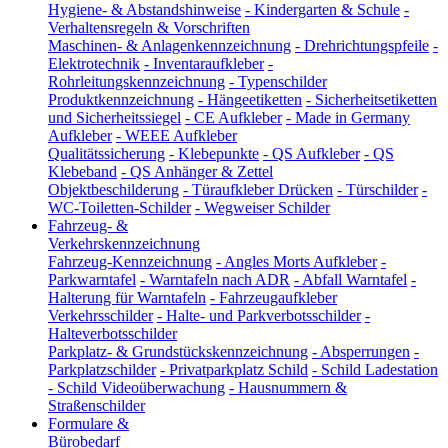
Hygiene- & Abstandshinweise
-
Kindergarten & Schule
-
Verhaltensregeln & Vorschriften
Maschinen- & Anlagenkennzeichnung
-
Drehrichtungspfeile
-
Elektrotechnik
-
Inventaraufkleber
-
Rohrleitungskennzeichnung
-
Typenschilder
Produktkennzeichnung
-
Hängeetiketten
-
Sicherheitsetiketten
und Sicherheitssiegel
-
CE Aufkleber
-
Made in Germany
Aufkleber
-
WEEE Aufkleber
Qualitätssicherung
-
Klebepunkte
-
QS Aufkleber
-
QS
Klebeband
-
QS Anhänger & Zettel
Objektbeschilderung
-
Türaufkleber Drücken
-
Türschilder
-
WC-Toiletten-Schilder
-
Wegweiser Schilder
Fahrzeug- &
Verkehrskennzeichnung
Fahrzeug-Kennzeichnung
-
Angles Morts Aufkleber
-
Parkwarntafel
-
Warntafeln nach ADR
-
Abfall Warntafel
-
Halterung für Warntafeln
-
Fahrzeugaufkleber
Verkehrsschilder
-
Halte- und Parkverbotsschilder
-
Halteverbotsschilder
Parkplatz- & Grundstückskennzeichnung
-
Absperrungen
-
Parkplatzschilder
-
Privatparkplatz Schild
-
Schild Ladestation
-
Schild Videoüberwachung
-
Hausnummern &
Straßenschilder
Formulare &
Bürobedarf