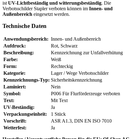
ist
UV-Lichtbeständig und witterungsbeständig
. Die
Verbotsschilder Stapler verboten können im
Innen- und
Außenbereich
eingesetzt werden.
Technische Daten
Anwendungsbereich:
Innen- und Außenbereich
Aufdruck:
Rot, Schwarz
Beschreibung:
Kennzeichnung zur Unfallverhütung
Farbe:
Weiß
Form:
Rechteckig
Kategorie:
Lager / Wege Verbotsschilder
Kennzeichnungs-Typ:
Sicherheitskennzeichnung
Laminiert:
Nein
Symbol:
P006 Für Flurförderzeuge verboten
Text:
Mit Text
UV-Beständig:
Ja
Verpackungseinheit:
1 Stück
Vorschrift:
ASR A1.3, DIN EN ISO 7010
Wetterfest:
Ja