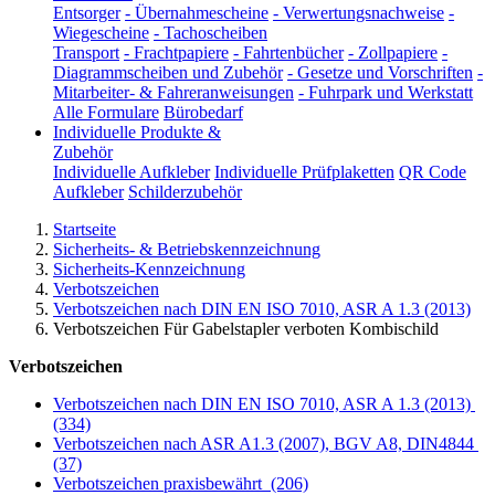
Entsorger
-
Übernahmescheine
-
Verwertungsnachweise
-
Wiegescheine
-
Tachoscheiben
Transport
-
Frachtpapiere
-
Fahrtenbücher
-
Zollpapiere
-
Diagrammscheiben und Zubehör
-
Gesetze und Vorschriften
-
Mitarbeiter- & Fahreranweisungen
-
Fuhrpark und Werkstatt
Alle Formulare
Bürobedarf
Individuelle Produkte &
Zubehör
Individuelle Aufkleber
Individuelle Prüfplaketten
QR Code
Aufkleber
Schilderzubehör
Startseite
Sicherheits- & Betriebskennzeichnung
Sicherheits-Kennzeichnung
Verbotszeichen
Verbotszeichen nach DIN EN ISO 7010, ASR A 1.3 (2013)
Verbotszeichen Für Gabelstapler verboten Kombischild
Verbotszeichen
Verbotszeichen nach DIN EN ISO 7010, ASR A 1.3 (2013)
(334)
Verbotszeichen nach ASR A1.3 (2007), BGV A8, DIN4844
(37)
Verbotszeichen praxisbewährt
(206)