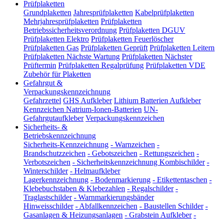
Prüfplaketten
Grundplaketten
Jahresprüfplaketten
Kabelprüfplaketten
Mehrjahresprüfplaketten
Prüfplaketten
Betriebssicherheitsverordnung
Prüfplaketten DGUV
Prüfplaketten Elektro
Prüfplaketten Feuerlöscher
Prüfplaketten Gas
Prüfplaketten Geprüft
Prüfplaketten Leitern
Prüfplaketten Nächste Wartung
Prüfplaketten Nächster
Prüftermin
Prüfplaketten Regalprüfung
Prüfplaketten VDE
Zubehör für Plaketten
Gefahrgut &
Verpackungskennzeichnung
Gefahrzettel
GHS Aufkleber
Lithium Batterien Aufkleber
Kennzeichen Natrium-Ionen-Batterien
UN-
Gefahrgutaufkleber
Verpackungskennzeichen
Sicherheits- &
Betriebskennzeichnung
Sicherheits-Kennzeichnung
-
Warnzeichen
-
Brandschutzzeichen
-
Gebotszeichen
-
Rettungszeichen
-
Verbotszeichen
-
Sicherheitskennzeichnung Kombischilder
-
Winterschilder
-
Helmaufkleber
Lagerkennzeichnung
-
Bodenmarkierung
-
Etikettentaschen
-
Klebebuchstaben & Klebezahlen
-
Regalschilder
-
Traglastschilder
-
Warnmarkierungsbänder
Hinweisschilder
-
Abfallkennzeichen
-
Baustellen Schilder
-
Gasanlagen & Heizungsanlagen
-
Grabstein Aufkleber
-