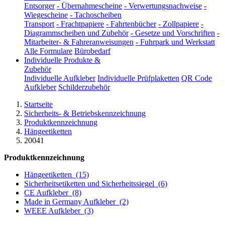
Entsorger
-
Übernahmescheine
-
Verwertungsnachweise
-
Wiegescheine
-
Tachoscheiben
Transport
-
Frachtpapiere
-
Fahrtenbücher
-
Zollpapiere
-
Diagrammscheiben und Zubehör
-
Gesetze und Vorschriften
-
Mitarbeiter- & Fahreranweisungen
-
Fuhrpark und Werkstatt
Alle Formulare
Bürobedarf
Individuelle Produkte &
Zubehör
Individuelle Aufkleber
Individuelle Prüfplaketten
QR Code
Aufkleber
Schilderzubehör
Startseite
Sicherheits- & Betriebskennzeichnung
Produktkennzeichnung
Hängeetiketten
20041
Produktkennzeichnung
Hängeetiketten
(15)
Sicherheitsetiketten und Sicherheitssiegel
(6)
CE Aufkleber
(8)
Made in Germany Aufkleber
(2)
WEEE Aufkleber
(3)