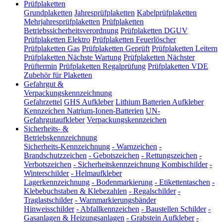
Prüfplaketten
Grundplaketten
Jahresprüfplaketten
Kabelprüfplaketten
Mehrjahresprüfplaketten
Prüfplaketten
Betriebssicherheitsverordnung
Prüfplaketten DGUV
Prüfplaketten Elektro
Prüfplaketten Feuerlöscher
Prüfplaketten Gas
Prüfplaketten Geprüft
Prüfplaketten Leitern
Prüfplaketten Nächste Wartung
Prüfplaketten Nächster
Prüftermin
Prüfplaketten Regalprüfung
Prüfplaketten VDE
Zubehör für Plaketten
Gefahrgut &
Verpackungskennzeichnung
Gefahrzettel
GHS Aufkleber
Lithium Batterien Aufkleber
Kennzeichen Natrium-Ionen-Batterien
UN-
Gefahrgutaufkleber
Verpackungskennzeichen
Sicherheits- &
Betriebskennzeichnung
Sicherheits-Kennzeichnung
-
Warnzeichen
-
Brandschutzzeichen
-
Gebotszeichen
-
Rettungszeichen
-
Verbotszeichen
-
Sicherheitskennzeichnung Kombischilder
-
Winterschilder
-
Helmaufkleber
Lagerkennzeichnung
-
Bodenmarkierung
-
Etikettentaschen
-
Klebebuchstaben & Klebezahlen
-
Regalschilder
-
Traglastschilder
-
Warnmarkierungsbänder
Hinweisschilder
-
Abfallkennzeichen
-
Baustellen Schilder
-
Gasanlagen & Heizungsanlagen
-
Grabstein Aufkleber
-