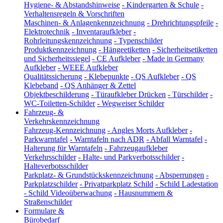
Hygiene- & Abstandshinweise
-
Kindergarten & Schule
-
Verhaltensregeln & Vorschriften
Maschinen- & Anlagenkennzeichnung
-
Drehrichtungspfeile
-
Elektrotechnik
-
Inventaraufkleber
-
Rohrleitungskennzeichnung
-
Typenschilder
Produktkennzeichnung
-
Hängeetiketten
-
Sicherheitsetiketten
und Sicherheitssiegel
-
CE Aufkleber
-
Made in Germany
Aufkleber
-
WEEE Aufkleber
Qualitätssicherung
-
Klebepunkte
-
QS Aufkleber
-
QS
Klebeband
-
QS Anhänger & Zettel
Objektbeschilderung
-
Türaufkleber Drücken
-
Türschilder
-
WC-Toiletten-Schilder
-
Wegweiser Schilder
Fahrzeug- &
Verkehrskennzeichnung
Fahrzeug-Kennzeichnung
-
Angles Morts Aufkleber
-
Parkwarntafel
-
Warntafeln nach ADR
-
Abfall Warntafel
-
Halterung für Warntafeln
-
Fahrzeugaufkleber
Verkehrsschilder
-
Halte- und Parkverbotsschilder
-
Halteverbotsschilder
Parkplatz- & Grundstückskennzeichnung
-
Absperrungen
-
Parkplatzschilder
-
Privatparkplatz Schild
-
Schild Ladestation
-
Schild Videoüberwachung
-
Hausnummern &
Straßenschilder
Formulare &
Bürobedarf