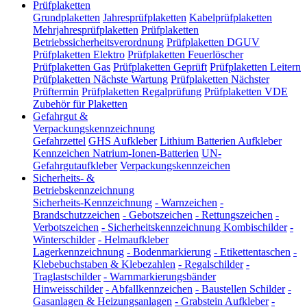
Prüfplaketten
Grundplaketten
Jahresprüfplaketten
Kabelprüfplaketten
Mehrjahresprüfplaketten
Prüfplaketten
Betriebssicherheitsverordnung
Prüfplaketten DGUV
Prüfplaketten Elektro
Prüfplaketten Feuerlöscher
Prüfplaketten Gas
Prüfplaketten Geprüft
Prüfplaketten Leitern
Prüfplaketten Nächste Wartung
Prüfplaketten Nächster
Prüftermin
Prüfplaketten Regalprüfung
Prüfplaketten VDE
Zubehör für Plaketten
Gefahrgut &
Verpackungskennzeichnung
Gefahrzettel
GHS Aufkleber
Lithium Batterien Aufkleber
Kennzeichen Natrium-Ionen-Batterien
UN-
Gefahrgutaufkleber
Verpackungskennzeichen
Sicherheits- &
Betriebskennzeichnung
Sicherheits-Kennzeichnung
-
Warnzeichen
-
Brandschutzzeichen
-
Gebotszeichen
-
Rettungszeichen
-
Verbotszeichen
-
Sicherheitskennzeichnung Kombischilder
-
Winterschilder
-
Helmaufkleber
Lagerkennzeichnung
-
Bodenmarkierung
-
Etikettentaschen
-
Klebebuchstaben & Klebezahlen
-
Regalschilder
-
Traglastschilder
-
Warnmarkierungsbänder
Hinweisschilder
-
Abfallkennzeichen
-
Baustellen Schilder
-
Gasanlagen & Heizungsanlagen
-
Grabstein Aufkleber
-