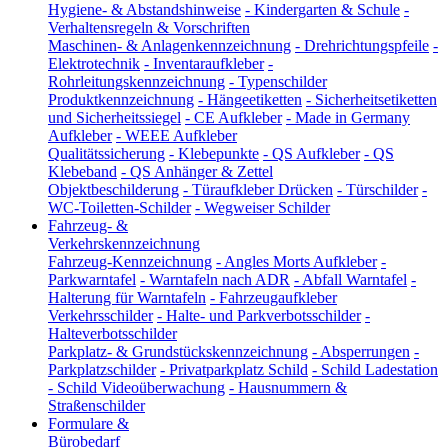
Hygiene- & Abstandshinweise
-
Kindergarten & Schule
-
Verhaltensregeln & Vorschriften
Maschinen- & Anlagenkennzeichnung
-
Drehrichtungspfeile
-
Elektrotechnik
-
Inventaraufkleber
-
Rohrleitungskennzeichnung
-
Typenschilder
Produktkennzeichnung
-
Hängeetiketten
-
Sicherheitsetiketten
und Sicherheitssiegel
-
CE Aufkleber
-
Made in Germany
Aufkleber
-
WEEE Aufkleber
Qualitätssicherung
-
Klebepunkte
-
QS Aufkleber
-
QS
Klebeband
-
QS Anhänger & Zettel
Objektbeschilderung
-
Türaufkleber Drücken
-
Türschilder
-
WC-Toiletten-Schilder
-
Wegweiser Schilder
Fahrzeug- &
Verkehrskennzeichnung
Fahrzeug-Kennzeichnung
-
Angles Morts Aufkleber
-
Parkwarntafel
-
Warntafeln nach ADR
-
Abfall Warntafel
-
Halterung für Warntafeln
-
Fahrzeugaufkleber
Verkehrsschilder
-
Halte- und Parkverbotsschilder
-
Halteverbotsschilder
Parkplatz- & Grundstückskennzeichnung
-
Absperrungen
-
Parkplatzschilder
-
Privatparkplatz Schild
-
Schild Ladestation
-
Schild Videoüberwachung
-
Hausnummern &
Straßenschilder
Formulare &
Bürobedarf