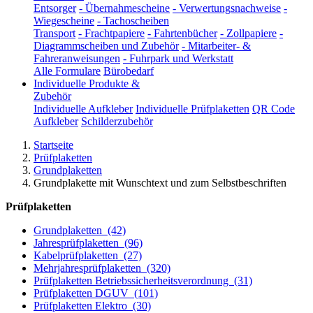
Entsorger
-
Übernahmescheine
-
Verwertungsnachweise
-
Wiegescheine
-
Tachoscheiben
Transport
-
Frachtpapiere
-
Fahrtenbücher
-
Zollpapiere
-
Diagrammscheiben und Zubehör
-
Mitarbeiter- &
Fahreranweisungen
-
Fuhrpark und Werkstatt
Alle Formulare
Bürobedarf
Individuelle Produkte &
Zubehör
Individuelle Aufkleber
Individuelle Prüfplaketten
QR Code
Aufkleber
Schilderzubehör
Startseite
Prüfplaketten
Grundplaketten
Grundplakette mit Wunschtext und zum Selbstbeschriften
Prüfplaketten
Grundplaketten
(42)
Jahresprüfplaketten
(96)
Kabelprüfplaketten
(27)
Mehrjahresprüfplaketten
(320)
Prüfplaketten Betriebssicherheitsverordnung
(31)
Prüfplaketten DGUV
(101)
Prüfplaketten Elektro
(30)