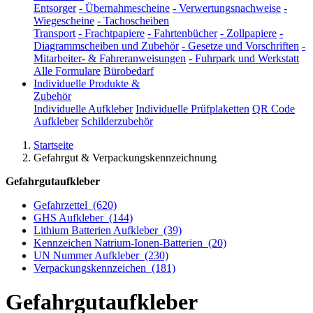
Entsorger
-
Übernahmescheine
-
Verwertungsnachweise
-
Wiegescheine
-
Tachoscheiben
Transport
-
Frachtpapiere
-
Fahrtenbücher
-
Zollpapiere
-
Diagrammscheiben und Zubehör
-
Gesetze und Vorschriften
-
Mitarbeiter- & Fahreranweisungen
-
Fuhrpark und Werkstatt
Alle Formulare
Bürobedarf
Individuelle Produkte &
Zubehör
Individuelle Aufkleber
Individuelle Prüfplaketten
QR Code
Aufkleber
Schilderzubehör
Startseite
Gefahrgut & Verpackungskennzeichnung
Gefahrgutaufkleber
Gefahrzettel
(620)
GHS Aufkleber
(144)
Lithium Batterien Aufkleber
(39)
Kennzeichen Natrium-Ionen-Batterien
(20)
UN Nummer Aufkleber
(230)
Verpackungskennzeichen
(181)
Gefahrgutaufkleber