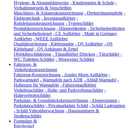
Hygiene- & Abstandshinweise
-
Kindergarten & Schule
-
Verhaltensregeln & Vorschriften
Maschinen- & Anlagenkennzeichnung
-
Drehrichtungspfeile
-
Elektrotechnik
-
Inventaraufkleber
-
Rohrleitungskennzeichnung
-
Typenschilder
Produktkennzeichnung
-
Hängeetiketten
-
Sicherheitsetiketten
und Sicherheitssiegel
-
CE Aufkleber
-
Made in Germany
Aufkleber
-
WEEE Aufkleber
Qualitätssicherung
-
Klebepunkte
-
QS Aufkleber
-
QS
Klebeband
-
QS Anhänger & Zettel
Objektbeschilderung
-
Türaufkleber Drücken
-
Türschilder
-
WC-Toiletten-Schilder
-
Wegweiser Schilder
Fahrzeug- &
Verkehrskennzeichnung
Fahrzeug-Kennzeichnung
-
Angles Morts Aufkleber
-
Parkwarntafel
-
Warntafeln nach ADR
-
Abfall Warntafel
-
Halterung für Warntafeln
-
Fahrzeugaufkleber
Verkehrsschilder
-
Halte- und Parkverbotsschilder
-
Halteverbotsschilder
Parkplatz- & Grundstückskennzeichnung
-
Absperrungen
-
Parkplatzschilder
-
Privatparkplatz Schild
-
Schild Ladestation
-
Schild Videoüberwachung
-
Hausnummern &
Straßenschilder
Formulare &
Bürobedarf