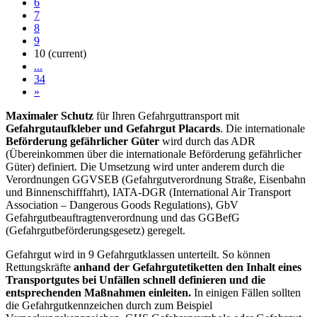
6
7
8
9
10
(current)
...
34
»
Maximaler Schutz
für Ihren Gefahrguttransport mit
Gefahrgutaufkleber und Gefahrgut Placards
. Die internationale
Beförderung gefährlicher Güter
wird durch das ADR
(Übereinkommen über die internationale Beförderung gefährlicher
Güter) definiert. Die Umsetzung wird unter anderem durch die
Verordnungen GGVSEB (Gefahrgutverordnung Straße, Eisenbahn
und Binnenschifffahrt), IATA-DGR (International Air Transport
Association – Dangerous Goods Regulations), GbV
Gefahrgutbeauftragtenverordnung und das GGBefG
(Gefahrgutbeförderungsgesetz) geregelt.
Gefahrgut wird in 9 Gefahrgutklassen unterteilt. So können
Rettungskräfte
anhand der Gefahrgutetiketten den Inhalt eines
Transportgutes bei Unfällen schnell definieren und die
entsprechenden Maßnahmen einleiten.
In einigen Fällen sollten
die Gefahrgutkennzeichen durch zum Beispiel