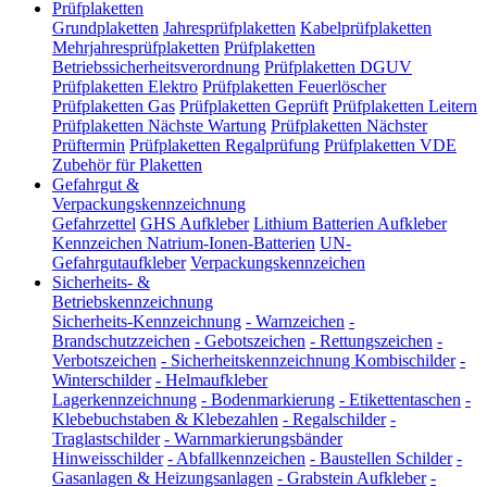
Prüfplaketten
Grundplaketten
Jahresprüfplaketten
Kabelprüfplaketten
Mehrjahresprüfplaketten
Prüfplaketten
Betriebssicherheitsverordnung
Prüfplaketten DGUV
Prüfplaketten Elektro
Prüfplaketten Feuerlöscher
Prüfplaketten Gas
Prüfplaketten Geprüft
Prüfplaketten Leitern
Prüfplaketten Nächste Wartung
Prüfplaketten Nächster
Prüftermin
Prüfplaketten Regalprüfung
Prüfplaketten VDE
Zubehör für Plaketten
Gefahrgut &
Verpackungskennzeichnung
Gefahrzettel
GHS Aufkleber
Lithium Batterien Aufkleber
Kennzeichen Natrium-Ionen-Batterien
UN-
Gefahrgutaufkleber
Verpackungskennzeichen
Sicherheits- &
Betriebskennzeichnung
Sicherheits-Kennzeichnung
-
Warnzeichen
-
Brandschutzzeichen
-
Gebotszeichen
-
Rettungszeichen
-
Verbotszeichen
-
Sicherheitskennzeichnung Kombischilder
-
Winterschilder
-
Helmaufkleber
Lagerkennzeichnung
-
Bodenmarkierung
-
Etikettentaschen
-
Klebebuchstaben & Klebezahlen
-
Regalschilder
-
Traglastschilder
-
Warnmarkierungsbänder
Hinweisschilder
-
Abfallkennzeichen
-
Baustellen Schilder
-
Gasanlagen & Heizungsanlagen
-
Grabstein Aufkleber
-