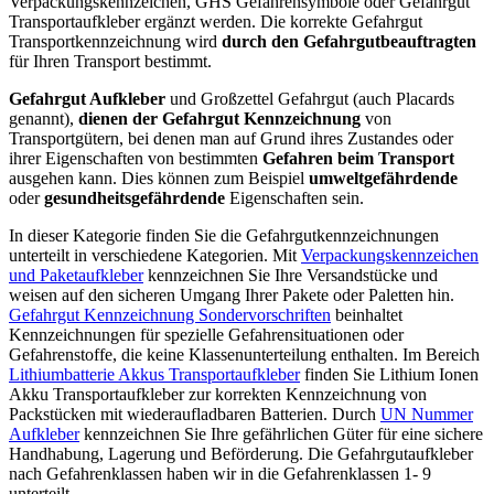
Verpackungskennzeichen, GHS Gefahrensymbole oder Gefahrgut
Transportaufkleber ergänzt werden. Die korrekte Gefahrgut
Transportkennzeichnung wird
durch den Gefahrgutbeauftragten
für Ihren Transport bestimmt.
Gefahrgut Aufkleber
und Großzettel Gefahrgut (auch Placards
genannt),
dienen der Gefahrgut Kennzeichnung
von
Transportgütern, bei denen man auf Grund ihres Zustandes oder
ihrer Eigenschaften von bestimmten
Gefahren beim Transport
ausgehen kann. Dies können zum Beispiel
umweltgefährdende
oder
gesundheitsgefährdende
Eigenschaften sein.
In dieser Kategorie finden Sie die Gefahrgutkennzeichnungen
unterteilt in verschiedene Kategorien. Mit
Verpackungskennzeichen
und Paketaufkleber
kennzeichnen Sie Ihre Versandstücke und
weisen auf den sicheren Umgang Ihrer Pakete oder Paletten hin.
Gefahrgut Kennzeichnung Sondervorschriften
beinhaltet
Kennzeichnungen für spezielle Gefahrensituationen oder
Gefahrenstoffe, die keine Klassenunterteilung enthalten. Im Bereich
Lithiumbatterie Akkus Transportaufkleber
finden Sie Lithium Ionen
Akku Transportaufkleber zur korrekten Kennzeichnung von
Packstücken mit wiederaufladbaren Batterien. Durch
UN Nummer
Aufkleber
kennzeichnen Sie Ihre gefährlichen Güter für eine sichere
Handhabung, Lagerung und Beförderung. Die Gefahrgutaufkleber
nach Gefahrenklassen haben wir in die Gefahrenklassen 1- 9
unterteilt.