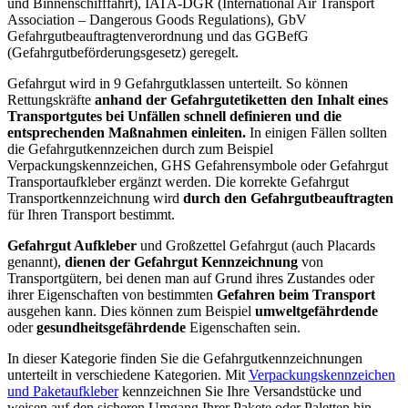
und Binnenschifffahrt), IATA-DGR (International Air Transport
Association – Dangerous Goods Regulations), GbV
Gefahrgutbeauftragtenverordnung und das GGBefG
(Gefahrgutbeförderungsgesetz) geregelt.
Gefahrgut wird in 9 Gefahrgutklassen unterteilt. So können
Rettungskräfte
anhand der Gefahrgutetiketten den Inhalt eines
Transportgutes bei Unfällen schnell definieren und die
entsprechenden Maßnahmen einleiten.
In einigen Fällen sollten
die Gefahrgutkennzeichen durch zum Beispiel
Verpackungskennzeichen, GHS Gefahrensymbole oder Gefahrgut
Transportaufkleber ergänzt werden. Die korrekte Gefahrgut
Transportkennzeichnung wird
durch den Gefahrgutbeauftragten
für Ihren Transport bestimmt.
Gefahrgut Aufkleber
und Großzettel Gefahrgut (auch Placards
genannt),
dienen der Gefahrgut Kennzeichnung
von
Transportgütern, bei denen man auf Grund ihres Zustandes oder
ihrer Eigenschaften von bestimmten
Gefahren beim Transport
ausgehen kann. Dies können zum Beispiel
umweltgefährdende
oder
gesundheitsgefährdende
Eigenschaften sein.
In dieser Kategorie finden Sie die Gefahrgutkennzeichnungen
unterteilt in verschiedene Kategorien. Mit
Verpackungskennzeichen
und Paketaufkleber
kennzeichnen Sie Ihre Versandstücke und
weisen auf den sicheren Umgang Ihrer Pakete oder Paletten hin.