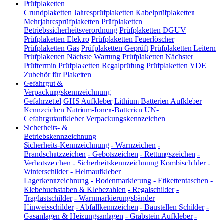
Prüfplaketten
Grundplaketten
Jahresprüfplaketten
Kabelprüfplaketten
Mehrjahresprüfplaketten
Prüfplaketten
Betriebssicherheitsverordnung
Prüfplaketten DGUV
Prüfplaketten Elektro
Prüfplaketten Feuerlöscher
Prüfplaketten Gas
Prüfplaketten Geprüft
Prüfplaketten Leitern
Prüfplaketten Nächste Wartung
Prüfplaketten Nächster
Prüftermin
Prüfplaketten Regalprüfung
Prüfplaketten VDE
Zubehör für Plaketten
Gefahrgut &
Verpackungskennzeichnung
Gefahrzettel
GHS Aufkleber
Lithium Batterien Aufkleber
Kennzeichen Natrium-Ionen-Batterien
UN-
Gefahrgutaufkleber
Verpackungskennzeichen
Sicherheits- &
Betriebskennzeichnung
Sicherheits-Kennzeichnung
-
Warnzeichen
-
Brandschutzzeichen
-
Gebotszeichen
-
Rettungszeichen
-
Verbotszeichen
-
Sicherheitskennzeichnung Kombischilder
-
Winterschilder
-
Helmaufkleber
Lagerkennzeichnung
-
Bodenmarkierung
-
Etikettentaschen
-
Klebebuchstaben & Klebezahlen
-
Regalschilder
-
Traglastschilder
-
Warnmarkierungsbänder
Hinweisschilder
-
Abfallkennzeichen
-
Baustellen Schilder
-
Gasanlagen & Heizungsanlagen
-
Grabstein Aufkleber
-