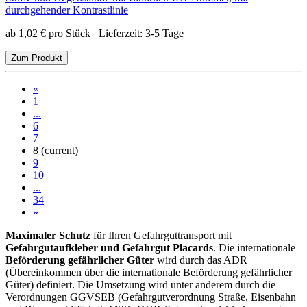
durchgehender Kontrastlinie
ab
1,02
€
pro Stück
Lieferzeit:
3-5 Tage
Zum Produkt
«
1
...
6
7
8
(current)
9
10
...
34
»
Maximaler Schutz
für Ihren Gefahrguttransport mit
Gefahrgutaufkleber und Gefahrgut Placards
. Die internationale
Beförderung gefährlicher Güter
wird durch das ADR
(Übereinkommen über die internationale Beförderung gefährlicher
Güter) definiert. Die Umsetzung wird unter anderem durch die
Verordnungen GGVSEB (Gefahrgutverordnung Straße, Eisenbahn