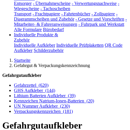
Entsorger
-
Übernahmescheine
-
Verwertungsnachweise
-
Wiegescheine
-
Tachoscheiben
Transport
-
Frachtpapiere
-
Fahrtenbücher
-
Zollpapiere
-
Diagrammscheiben und Zubehör
-
Gesetze und Vorschriften
-
Mitarbeiter- & Fahreranweisungen
-
Fuhrpark und Werkstatt
Alle Formulare
Bürobedarf
Individuelle Produkte &
Zubehör
Individuelle Aufkleber
Individuelle Prüfplaketten
QR Code
Aufkleber
Schilderzubehör
Startseite
Gefahrgut & Verpackungskennzeichnung
Gefahrgutaufkleber
Gefahrzettel
(620)
GHS Aufkleber
(144)
Lithium Batterien Aufkleber
(39)
Kennzeichen Natrium-Ionen-Batterien
(20)
UN Nummer Aufkleber
(230)
Verpackungskennzeichen
(181)
Gefahrgutaufkleber