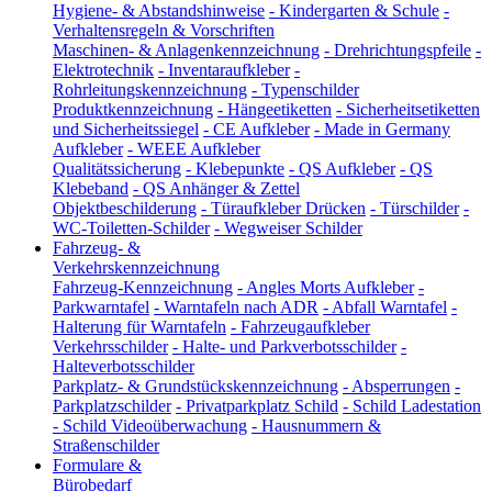
Hygiene- & Abstandshinweise
-
Kindergarten & Schule
-
Verhaltensregeln & Vorschriften
Maschinen- & Anlagenkennzeichnung
-
Drehrichtungspfeile
-
Elektrotechnik
-
Inventaraufkleber
-
Rohrleitungskennzeichnung
-
Typenschilder
Produktkennzeichnung
-
Hängeetiketten
-
Sicherheitsetiketten
und Sicherheitssiegel
-
CE Aufkleber
-
Made in Germany
Aufkleber
-
WEEE Aufkleber
Qualitätssicherung
-
Klebepunkte
-
QS Aufkleber
-
QS
Klebeband
-
QS Anhänger & Zettel
Objektbeschilderung
-
Türaufkleber Drücken
-
Türschilder
-
WC-Toiletten-Schilder
-
Wegweiser Schilder
Fahrzeug- &
Verkehrskennzeichnung
Fahrzeug-Kennzeichnung
-
Angles Morts Aufkleber
-
Parkwarntafel
-
Warntafeln nach ADR
-
Abfall Warntafel
-
Halterung für Warntafeln
-
Fahrzeugaufkleber
Verkehrsschilder
-
Halte- und Parkverbotsschilder
-
Halteverbotsschilder
Parkplatz- & Grundstückskennzeichnung
-
Absperrungen
-
Parkplatzschilder
-
Privatparkplatz Schild
-
Schild Ladestation
-
Schild Videoüberwachung
-
Hausnummern &
Straßenschilder
Formulare &
Bürobedarf