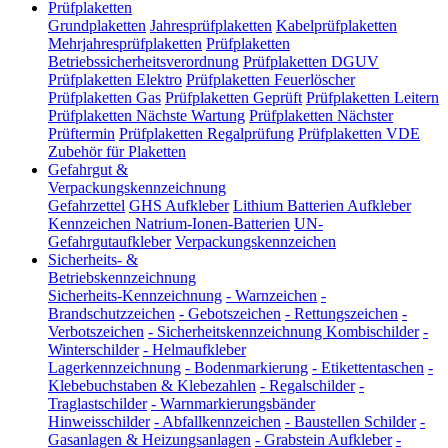
Prüfplaketten
Grundplaketten
Jahresprüfplaketten
Kabelprüfplaketten
Mehrjahresprüfplaketten
Prüfplaketten
Betriebssicherheitsverordnung
Prüfplaketten DGUV
Prüfplaketten Elektro
Prüfplaketten Feuerlöscher
Prüfplaketten Gas
Prüfplaketten Geprüft
Prüfplaketten Leitern
Prüfplaketten Nächste Wartung
Prüfplaketten Nächster
Prüftermin
Prüfplaketten Regalprüfung
Prüfplaketten VDE
Zubehör für Plaketten
Gefahrgut &
Verpackungskennzeichnung
Gefahrzettel
GHS Aufkleber
Lithium Batterien Aufkleber
Kennzeichen Natrium-Ionen-Batterien
UN-
Gefahrgutaufkleber
Verpackungskennzeichen
Sicherheits- &
Betriebskennzeichnung
Sicherheits-Kennzeichnung
-
Warnzeichen
-
Brandschutzzeichen
-
Gebotszeichen
-
Rettungszeichen
-
Verbotszeichen
-
Sicherheitskennzeichnung Kombischilder
-
Winterschilder
-
Helmaufkleber
Lagerkennzeichnung
-
Bodenmarkierung
-
Etikettentaschen
-
Klebebuchstaben & Klebezahlen
-
Regalschilder
-
Traglastschilder
-
Warnmarkierungsbänder
Hinweisschilder
-
Abfallkennzeichen
-
Baustellen Schilder
-
Gasanlagen & Heizungsanlagen
-
Grabstein Aufkleber
-