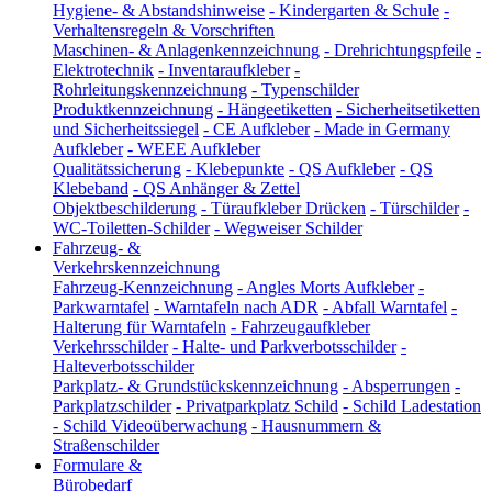
Hygiene- & Abstandshinweise
-
Kindergarten & Schule
-
Verhaltensregeln & Vorschriften
Maschinen- & Anlagenkennzeichnung
-
Drehrichtungspfeile
-
Elektrotechnik
-
Inventaraufkleber
-
Rohrleitungskennzeichnung
-
Typenschilder
Produktkennzeichnung
-
Hängeetiketten
-
Sicherheitsetiketten
und Sicherheitssiegel
-
CE Aufkleber
-
Made in Germany
Aufkleber
-
WEEE Aufkleber
Qualitätssicherung
-
Klebepunkte
-
QS Aufkleber
-
QS
Klebeband
-
QS Anhänger & Zettel
Objektbeschilderung
-
Türaufkleber Drücken
-
Türschilder
-
WC-Toiletten-Schilder
-
Wegweiser Schilder
Fahrzeug- &
Verkehrskennzeichnung
Fahrzeug-Kennzeichnung
-
Angles Morts Aufkleber
-
Parkwarntafel
-
Warntafeln nach ADR
-
Abfall Warntafel
-
Halterung für Warntafeln
-
Fahrzeugaufkleber
Verkehrsschilder
-
Halte- und Parkverbotsschilder
-
Halteverbotsschilder
Parkplatz- & Grundstückskennzeichnung
-
Absperrungen
-
Parkplatzschilder
-
Privatparkplatz Schild
-
Schild Ladestation
-
Schild Videoüberwachung
-
Hausnummern &
Straßenschilder
Formulare &
Bürobedarf