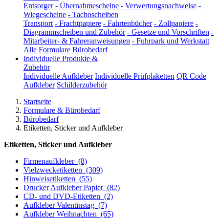
Entsorger
-
Übernahmescheine
-
Verwertungsnachweise
-
Wiegescheine
-
Tachoscheiben
Transport
-
Frachtpapiere
-
Fahrtenbücher
-
Zollpapiere
-
Diagrammscheiben und Zubehör
-
Gesetze und Vorschriften
-
Mitarbeiter- & Fahreranweisungen
-
Fuhrpark und Werkstatt
Alle Formulare
Bürobedarf
Individuelle Produkte &
Zubehör
Individuelle Aufkleber
Individuelle Prüfplaketten
QR Code
Aufkleber
Schilderzubehör
Startseite
Formulare & Bürobedarf
Bürobedarf
Etiketten, Sticker und Aufkleber
Etiketten, Sticker und Aufkleber
Firmenaufkleber
(8)
Vielzwecketiketten
(309)
Hinweisetiketten
(55)
Drucker Aufkleber Papier
(82)
CD- und DVD-Etiketten
(2)
Aufkleber Valentinstag
(7)
Aufkleber Weihnachten
(65)