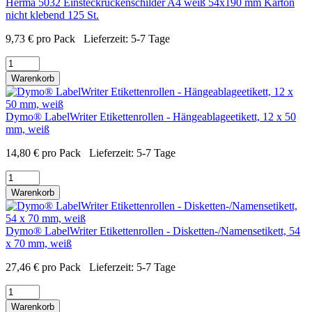
Herma 5032 Einsteckrückenschilder A4 weiß 54x190 mm Karton
nicht klebend 125 St.
9,73
€
pro Pack
Lieferzeit:
5-7 Tage
Warenkorb
Dymo® LabelWriter Etikettenrollen - Hängeablageetikett, 12 x 50
mm, weiß
14,80
€
pro Pack
Lieferzeit:
5-7 Tage
Warenkorb
Dymo® LabelWriter Etikettenrollen - Disketten-/Namensetikett, 54
x 70 mm, weiß
27,46
€
pro Pack
Lieferzeit:
5-7 Tage
Warenkorb