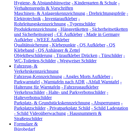
Hygiene- & Abstandshinweise
-
Kindergarten & Schule
-
Verhaltensregeln & Vorschriften
Maschinen- & Anlagenkennzeichnung
-
Drehrichtungspfeile
-
Elektrotechnik
-
Inventaraufkleber
-
Rohrleitungskennzeichnung
-
Typenschilder
Produktkennzeichnung
-
Hängeetiketten
-
Sicherheitsetiketten
und Sicherheitssiegel
-
CE Aufkleber
-
Made in Germany
Aufkleber
-
WEEE Aufkleber
Qualitätssicherung
-
Klebepunkte
-
QS Aufkleber
-
QS
Klebeband
-
QS Anhänger & Zettel
Objektbeschilderung
-
Türaufkleber Drücken
-
Türschilder
-
WC-Toiletten-Schilder
-
Wegweiser Schilder
Fahrzeug- &
Verkehrskennzeichnung
Fahrzeug-Kennzeichnung
-
Angles Morts Aufkleber
-
Parkwarntafel
-
Warntafeln nach ADR
-
Abfall Warntafel
-
Halterung für Warntafeln
-
Fahrzeugaufkleber
Verkehrsschilder
-
Halte- und Parkverbotsschilder
-
Halteverbotsschilder
Parkplatz- & Grundstückskennzeichnung
-
Absperrungen
-
Parkplatzschilder
-
Privatparkplatz Schild
-
Schild Ladestation
-
Schild Videoüberwachung
-
Hausnummern &
Straßenschilder
Formulare &
Bürobedarf