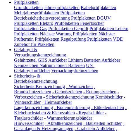
Prüfplaketten
Grundplaketten
Jahresprüfplaketten
Kabelprüfplaketten
Mehrjahresprüfplaketten
Prüfplaketten
Betriebssicherheitsverordnung
Prüfplaketten DGUV
Prüfplaketten Elektro
Prüfplaketten Feuerlöscher
Prüfplaketten Gas
Prüfplaketten Geprüft
Prüfplaketten Leitern
Prüfplaketten Nächste Wartung
Prüfplaketten Nächster
Prüftermin
Prüfplaketten Regalprüfung
Prüfplaketten VDE
Zubehör für Plaketten
Gefahrgut &
Verpackungskennzeichnung
Gefahrzettel
GHS Aufkleber
Lithium Batterien Aufkleber
Kennzeichen Natrium-Ionen-Batterien
UN-
Gefahrgutaufkleber
Verpackungskennzeichen
Sicherheits- &
Betriebskennzeichnung
Sicherheits-Kennzeichnung
-
Warnzeichen
-
Brandschutzzeichen
-
Gebotszeichen
-
Rettungszeichen
-
Verbotszeichen
-
Sicherheitskennzeichnung Kombischilder
-
Winterschilder
-
Helmaufkleber
Lagerkennzeichnung
-
Bodenmarkierung
-
Etikettentaschen
-
Klebebuchstaben & Klebezahlen
-
Regalschilder
-
Traglastschilder
-
Warnmarkierungsbänder
Hinweisschilder
-
Abfallkennzeichen
-
Baustellen Schilder
-
Gasanlagen & Heizungsanlagen
-
Grabstein Aufkleber
-