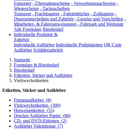
Entsorger
-
Übernahmescheine
-
Verwertungsnachweise
-
Wiegescheine
-
Tachoscheiben
Transport
-
Frachtpapiere
-
Fahrtenbücher
-
Zollpapiere
-
Diagrammscheiben und Zubehör
-
Gesetze und Vorschriften
-
Mitarbeiter- & Fahreranweisungen
-
Fuhrpark und Werkstatt
Alle Formulare
Bürobedarf
Individuelle Produkte &
Zubehör
Individuelle Aufkleber
Individuelle Prüfplaketten
QR Code
Aufkleber
Schilderzubehör
Startseite
Formulare & Bürobedarf
Bürobedarf
Etiketten, Sticker und Aufkleber
Vielzwecketiketten
Etiketten, Sticker und Aufkleber
Firmenaufkleber
(8)
Vielzwecketiketten
(309)
Hinweisetiketten
(55)
Drucker Aufkleber Papier
(80)
CD- und DVD-Etiketten
(2)
Aufkleber Valentinstag
(7)