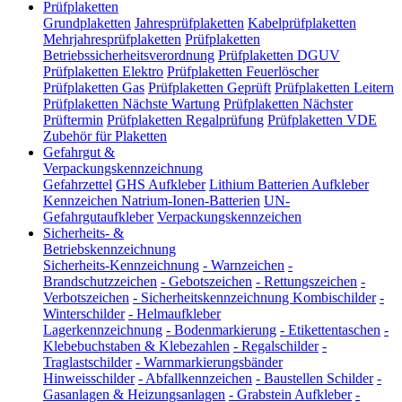
Prüfplaketten
Grundplaketten
Jahresprüfplaketten
Kabelprüfplaketten
Mehrjahresprüfplaketten
Prüfplaketten
Betriebssicherheitsverordnung
Prüfplaketten DGUV
Prüfplaketten Elektro
Prüfplaketten Feuerlöscher
Prüfplaketten Gas
Prüfplaketten Geprüft
Prüfplaketten Leitern
Prüfplaketten Nächste Wartung
Prüfplaketten Nächster
Prüftermin
Prüfplaketten Regalprüfung
Prüfplaketten VDE
Zubehör für Plaketten
Gefahrgut &
Verpackungskennzeichnung
Gefahrzettel
GHS Aufkleber
Lithium Batterien Aufkleber
Kennzeichen Natrium-Ionen-Batterien
UN-
Gefahrgutaufkleber
Verpackungskennzeichen
Sicherheits- &
Betriebskennzeichnung
Sicherheits-Kennzeichnung
-
Warnzeichen
-
Brandschutzzeichen
-
Gebotszeichen
-
Rettungszeichen
-
Verbotszeichen
-
Sicherheitskennzeichnung Kombischilder
-
Winterschilder
-
Helmaufkleber
Lagerkennzeichnung
-
Bodenmarkierung
-
Etikettentaschen
-
Klebebuchstaben & Klebezahlen
-
Regalschilder
-
Traglastschilder
-
Warnmarkierungsbänder
Hinweisschilder
-
Abfallkennzeichen
-
Baustellen Schilder
-
Gasanlagen & Heizungsanlagen
-
Grabstein Aufkleber
-