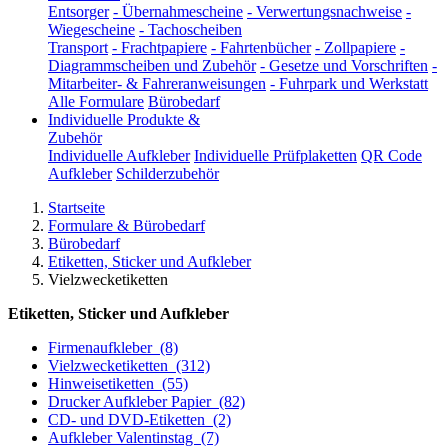
Entsorger
-
Übernahmescheine
-
Verwertungsnachweise
-
Wiegescheine
-
Tachoscheiben
Transport
-
Frachtpapiere
-
Fahrtenbücher
-
Zollpapiere
-
Diagrammscheiben und Zubehör
-
Gesetze und Vorschriften
-
Mitarbeiter- & Fahreranweisungen
-
Fuhrpark und Werkstatt
Alle Formulare
Bürobedarf
Individuelle Produkte &
Zubehör
Individuelle Aufkleber
Individuelle Prüfplaketten
QR Code
Aufkleber
Schilderzubehör
Startseite
Formulare & Bürobedarf
Bürobedarf
Etiketten, Sticker und Aufkleber
Vielzwecketiketten
Etiketten, Sticker und Aufkleber
Firmenaufkleber
(8)
Vielzwecketiketten
(312)
Hinweisetiketten
(55)
Drucker Aufkleber Papier
(82)
CD- und DVD-Etiketten
(2)
Aufkleber Valentinstag
(7)