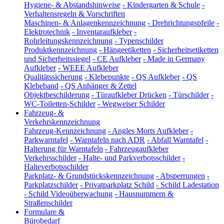
Hygiene- & Abstandshinweise
-
Kindergarten & Schule
-
Verhaltensregeln & Vorschriften
Maschinen- & Anlagenkennzeichnung
-
Drehrichtungspfeile
-
Elektrotechnik
-
Inventaraufkleber
-
Rohrleitungskennzeichnung
-
Typenschilder
Produktkennzeichnung
-
Hängeetiketten
-
Sicherheitsetiketten
und Sicherheitssiegel
-
CE Aufkleber
-
Made in Germany
Aufkleber
-
WEEE Aufkleber
Qualitätssicherung
-
Klebepunkte
-
QS Aufkleber
-
QS
Klebeband
-
QS Anhänger & Zettel
Objektbeschilderung
-
Türaufkleber Drücken
-
Türschilder
-
WC-Toiletten-Schilder
-
Wegweiser Schilder
Fahrzeug- &
Verkehrskennzeichnung
Fahrzeug-Kennzeichnung
-
Angles Morts Aufkleber
-
Parkwarntafel
-
Warntafeln nach ADR
-
Abfall Warntafel
-
Halterung für Warntafeln
-
Fahrzeugaufkleber
Verkehrsschilder
-
Halte- und Parkverbotsschilder
-
Halteverbotsschilder
Parkplatz- & Grundstückskennzeichnung
-
Absperrungen
-
Parkplatzschilder
-
Privatparkplatz Schild
-
Schild Ladestation
-
Schild Videoüberwachung
-
Hausnummern &
Straßenschilder
Formulare &
Bürobedarf