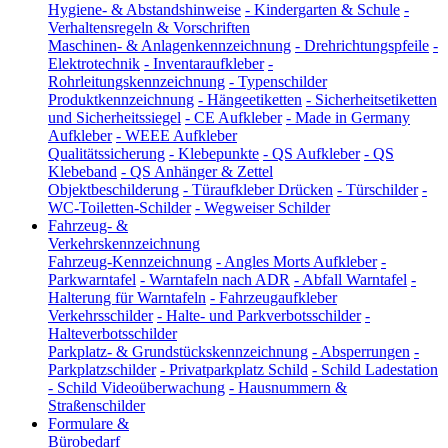
Hygiene- & Abstandshinweise
-
Kindergarten & Schule
-
Verhaltensregeln & Vorschriften
Maschinen- & Anlagenkennzeichnung
-
Drehrichtungspfeile
-
Elektrotechnik
-
Inventaraufkleber
-
Rohrleitungskennzeichnung
-
Typenschilder
Produktkennzeichnung
-
Hängeetiketten
-
Sicherheitsetiketten
und Sicherheitssiegel
-
CE Aufkleber
-
Made in Germany
Aufkleber
-
WEEE Aufkleber
Qualitätssicherung
-
Klebepunkte
-
QS Aufkleber
-
QS
Klebeband
-
QS Anhänger & Zettel
Objektbeschilderung
-
Türaufkleber Drücken
-
Türschilder
-
WC-Toiletten-Schilder
-
Wegweiser Schilder
Fahrzeug- &
Verkehrskennzeichnung
Fahrzeug-Kennzeichnung
-
Angles Morts Aufkleber
-
Parkwarntafel
-
Warntafeln nach ADR
-
Abfall Warntafel
-
Halterung für Warntafeln
-
Fahrzeugaufkleber
Verkehrsschilder
-
Halte- und Parkverbotsschilder
-
Halteverbotsschilder
Parkplatz- & Grundstückskennzeichnung
-
Absperrungen
-
Parkplatzschilder
-
Privatparkplatz Schild
-
Schild Ladestation
-
Schild Videoüberwachung
-
Hausnummern &
Straßenschilder
Formulare &
Bürobedarf