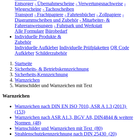
Entsorger
-
Übernahmescheine
-
Verwertungsnachweise
-
Wiegescheine
-
Tachoscheiben
Transport
-
Frachtpapiere
-
Fahrtenbücher
-
Zollpapiere
-
Diagrammscheiben und Zubehör
-
Mitarbeiter- &
Fahreranweisungen
-
Fuhrpark und Werkstatt
Alle Formulare
Bürobedarf
Individuelle Produkte &
Zubehör
Individuelle Aufkleber
Individuelle Prüfplaketten
QR Code
Aufkleber
Schilderzubehör
Startseite
Sicherheits- & Betriebskennzeichnung
Sicherheits-Kennzeichnung
Warnzeichen
Warnschilder und Warnzeichen mit Text
Warnzeichen
Warnzeichen nach DIN EN ISO 7010, ASR A 1.3 (2013)
(153)
Warnzeichen nach ASR A1.3, BGV A8, DIN4844 & weitere
Normen
(48)
Warnschilder und Warnzeichen mit Text
(80)
Strahlenschutzkennzeichnung nach DIN 25430
(20)