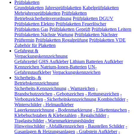
Prüfplaketten
Grundplaketten
Jahresprüfplaketten
Kabelprüfplaketten
Mehrjahresprüfplaketten
Prüfplaketten
Betriebssicherheitsverordnung
Prüfplaketten DGUV
Prüfplaketten Elektro
Prüfplaketten Feuerlöscher
Prüfplaketten Gas
Prüfplaketten Geprüft
Prüfplaketten Leitern
Prüfplaketten Nächste Wartung
Prüfplaketten Nächster
Prüftermin
Prüfplaketten Regalprüfung
Prüfplaketten VDE
Zubehör für Plaketten
Gefahrgut &
Verpackungskennzeichnung
Gefahrzettel
GHS Aufkleber
Lithium Batterien Aufkleber
Kennzeichen Natrium-Ionen-Batterien
UN-
Gefahrgutaufkleber
Verpackungskennzeichen
Sicherheits- &
Betriebskennzeichnung
Sicherheits-Kennzeichnung
-
Warnzeichen
-
Brandschutzzeichen
-
Gebotszeichen
-
Rettungszeichen
-
Verbotszeichen
-
Sicherheitskennzeichnung Kombischilder
-
Winterschilder
-
Helmaufkleber
Lagerkennzeichnung
-
Bodenmarkierung
-
Etikettentaschen
-
Klebebuchstaben & Klebezahlen
-
Regalschilder
-
Traglastschilder
-
Warnmarkierungsbänder
Hinweisschilder
-
Abfallkennzeichen
-
Baustellen Schilder
-
Gasanlagen & Heizungsanlagen
-
Grabstein Aufkleber
-