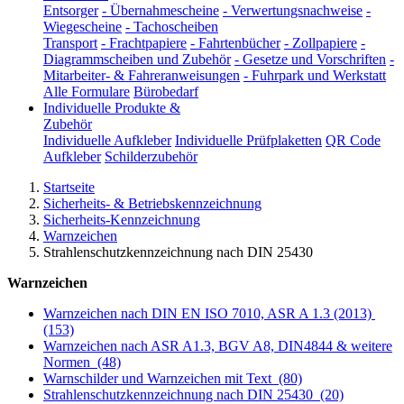
Entsorger
-
Übernahmescheine
-
Verwertungsnachweise
-
Wiegescheine
-
Tachoscheiben
Transport
-
Frachtpapiere
-
Fahrtenbücher
-
Zollpapiere
-
Diagrammscheiben und Zubehör
-
Gesetze und Vorschriften
-
Mitarbeiter- & Fahreranweisungen
-
Fuhrpark und Werkstatt
Alle Formulare
Bürobedarf
Individuelle Produkte &
Zubehör
Individuelle Aufkleber
Individuelle Prüfplaketten
QR Code
Aufkleber
Schilderzubehör
Startseite
Sicherheits- & Betriebskennzeichnung
Sicherheits-Kennzeichnung
Warnzeichen
Strahlenschutzkennzeichnung nach DIN 25430
Warnzeichen
Warnzeichen nach DIN EN ISO 7010, ASR A 1.3 (2013)
(153)
Warnzeichen nach ASR A1.3, BGV A8, DIN4844 & weitere
Normen
(48)
Warnschilder und Warnzeichen mit Text
(80)
Strahlenschutzkennzeichnung nach DIN 25430
(20)