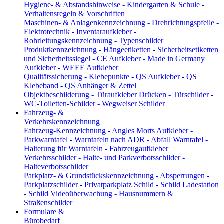
Hygiene- & Abstandshinweise
-
Kindergarten & Schule
-
Verhaltensregeln & Vorschriften
Maschinen- & Anlagenkennzeichnung
-
Drehrichtungspfeile
-
Elektrotechnik
-
Inventaraufkleber
-
Rohrleitungskennzeichnung
-
Typenschilder
Produktkennzeichnung
-
Hängeetiketten
-
Sicherheitsetiketten
und Sicherheitssiegel
-
CE Aufkleber
-
Made in Germany
Aufkleber
-
WEEE Aufkleber
Qualitätssicherung
-
Klebepunkte
-
QS Aufkleber
-
QS
Klebeband
-
QS Anhänger & Zettel
Objektbeschilderung
-
Türaufkleber Drücken
-
Türschilder
-
WC-Toiletten-Schilder
-
Wegweiser Schilder
Fahrzeug- &
Verkehrskennzeichnung
Fahrzeug-Kennzeichnung
-
Angles Morts Aufkleber
-
Parkwarntafel
-
Warntafeln nach ADR
-
Abfall Warntafel
-
Halterung für Warntafeln
-
Fahrzeugaufkleber
Verkehrsschilder
-
Halte- und Parkverbotsschilder
-
Halteverbotsschilder
Parkplatz- & Grundstückskennzeichnung
-
Absperrungen
-
Parkplatzschilder
-
Privatparkplatz Schild
-
Schild Ladestation
-
Schild Videoüberwachung
-
Hausnummern &
Straßenschilder
Formulare &
Bürobedarf