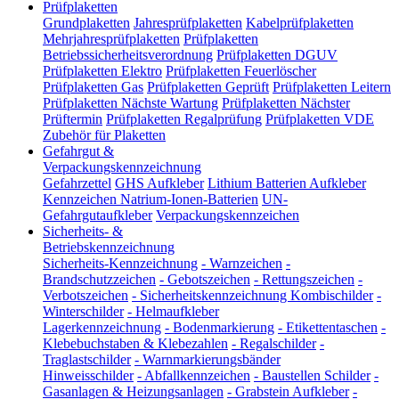
Prüfplaketten
Grundplaketten
Jahresprüfplaketten
Kabelprüfplaketten
Mehrjahresprüfplaketten
Prüfplaketten
Betriebssicherheitsverordnung
Prüfplaketten DGUV
Prüfplaketten Elektro
Prüfplaketten Feuerlöscher
Prüfplaketten Gas
Prüfplaketten Geprüft
Prüfplaketten Leitern
Prüfplaketten Nächste Wartung
Prüfplaketten Nächster
Prüftermin
Prüfplaketten Regalprüfung
Prüfplaketten VDE
Zubehör für Plaketten
Gefahrgut &
Verpackungskennzeichnung
Gefahrzettel
GHS Aufkleber
Lithium Batterien Aufkleber
Kennzeichen Natrium-Ionen-Batterien
UN-
Gefahrgutaufkleber
Verpackungskennzeichen
Sicherheits- &
Betriebskennzeichnung
Sicherheits-Kennzeichnung
-
Warnzeichen
-
Brandschutzzeichen
-
Gebotszeichen
-
Rettungszeichen
-
Verbotszeichen
-
Sicherheitskennzeichnung Kombischilder
-
Winterschilder
-
Helmaufkleber
Lagerkennzeichnung
-
Bodenmarkierung
-
Etikettentaschen
-
Klebebuchstaben & Klebezahlen
-
Regalschilder
-
Traglastschilder
-
Warnmarkierungsbänder
Hinweisschilder
-
Abfallkennzeichen
-
Baustellen Schilder
-
Gasanlagen & Heizungsanlagen
-
Grabstein Aufkleber
-