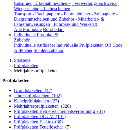
Entsorger
-
Übernahmescheine
-
Verwertungsnachweise
-
Wiegescheine
-
Tachoscheiben
Transport
-
Frachtpapiere
-
Fahrtenbücher
-
Zollpapiere
-
Diagrammscheiben und Zubehör
-
Mitarbeiter- &
Fahreranweisungen
-
Fuhrpark und Werkstatt
Alle Formulare
Bürobedarf
Individuelle Produkte &
Zubehör
Individuelle Aufkleber
Individuelle Prüfplaketten
QR Code
Aufkleber
Schilderzubehör
Startseite
Prüfplaketten
Mehrjahresprüfplaketten
Prüfplaketten
Grundplaketten
(42)
Jahresprüfplaketten
(102)
Kabelprüfplaketten
(27)
Mehrjahresprüfplaketten
(320)
Prüfplaketten Betriebssicherheitsverordnung
(31)
Prüfplaketten DGUV
(101)
Prüfplaketten Elektro
(30)
Prüfplaketten Feuerlöscher
(7)