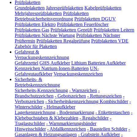
Prüfplaketten
Grundplaketten
Jahresprüfplaketten
Kabelprüfplaketten
Mehrjahresprüfplaketten
Prüfplaketten
Betriebssicherheitsverordnung
Prüfplaketten DGUV
Prüfplaketten Elektro
Prüfplaketten Feuerlöscher
Prüfplaketten Gas
Prüfplaketten Geprüft
Prüfplaketten Leitern
Prüfplaketten Nächste Wartung
Prüfplaketten Nächster
Prüftermin
Prüfplaketten Regalprüfung
Prüfplaketten VDE
Zubehör für Plaketten
Gefahrgut &
Verpackungskennzeichnung
Gefahrzettel
GHS Aufkleber
Lithium Batterien Aufkleber
Kennzeichen Natrium-Ionen-Batterien
UN-
Gefahrgutaufkleber
Verpackungskennzeichen
Sicherheits- &
Betriebskennzeichnung
Sicherheits-Kennzeichnung
-
Warnzeichen
-
Brandschutzzeichen
-
Gebotszeichen
-
Rettungszeichen
-
Verbotszeichen
-
Sicherheitskennzeichnung Kombischilder
-
Winterschilder
-
Helmaufkleber
Lagerkennzeichnung
-
Bodenmarkierung
-
Etikettentaschen
-
Klebebuchstaben & Klebezahlen
-
Regalschilder
-
Traglastschilder
-
Warnmarkierungsbänder
Hinweisschilder
-
Abfallkennzeichen
-
Baustellen Schilder
-
Gasanlagen & Heizungsanlagen
-
Grabstein Aufkleber
-