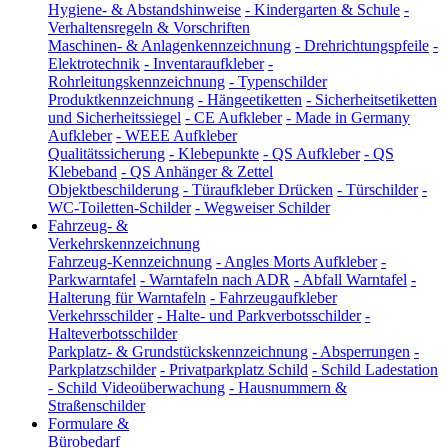
Hygiene- & Abstandshinweise
-
Kindergarten & Schule
-
Verhaltensregeln & Vorschriften
Maschinen- & Anlagenkennzeichnung
-
Drehrichtungspfeile
-
Elektrotechnik
-
Inventaraufkleber
-
Rohrleitungskennzeichnung
-
Typenschilder
Produktkennzeichnung
-
Hängeetiketten
-
Sicherheitsetiketten
und Sicherheitssiegel
-
CE Aufkleber
-
Made in Germany
Aufkleber
-
WEEE Aufkleber
Qualitätssicherung
-
Klebepunkte
-
QS Aufkleber
-
QS
Klebeband
-
QS Anhänger & Zettel
Objektbeschilderung
-
Türaufkleber Drücken
-
Türschilder
-
WC-Toiletten-Schilder
-
Wegweiser Schilder
Fahrzeug- &
Verkehrskennzeichnung
Fahrzeug-Kennzeichnung
-
Angles Morts Aufkleber
-
Parkwarntafel
-
Warntafeln nach ADR
-
Abfall Warntafel
-
Halterung für Warntafeln
-
Fahrzeugaufkleber
Verkehrsschilder
-
Halte- und Parkverbotsschilder
-
Halteverbotsschilder
Parkplatz- & Grundstückskennzeichnung
-
Absperrungen
-
Parkplatzschilder
-
Privatparkplatz Schild
-
Schild Ladestation
-
Schild Videoüberwachung
-
Hausnummern &
Straßenschilder
Formulare &
Bürobedarf