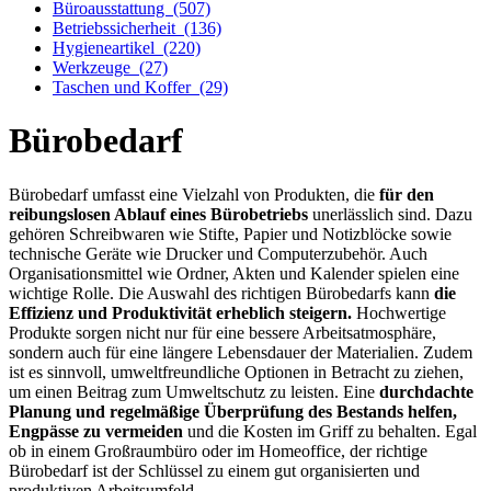
Büroausstattung
(507)
Betriebssicherheit
(136)
Hygieneartikel
(220)
Werkzeuge
(27)
Taschen und Koffer
(29)
Bürobedarf
Bürobedarf umfasst eine Vielzahl von Produkten, die
für den
reibungslosen Ablauf eines Bürobetriebs
unerlässlich sind. Dazu
gehören Schreibwaren wie Stifte, Papier und Notizblöcke sowie
technische Geräte wie Drucker und Computerzubehör. Auch
Organisationsmittel wie Ordner, Akten und Kalender spielen eine
wichtige Rolle. Die Auswahl des richtigen Bürobedarfs kann
die
Effizienz und Produktivität erheblich steigern.
Hochwertige
Produkte sorgen nicht nur für eine bessere Arbeitsatmosphäre,
sondern auch für eine längere Lebensdauer der Materialien. Zudem
ist es sinnvoll, umweltfreundliche Optionen in Betracht zu ziehen,
um einen Beitrag zum Umweltschutz zu leisten. Eine
durchdachte
Planung und regelmäßige Überprüfung des Bestands helfen,
Engpässe zu vermeiden
und die Kosten im Griff zu behalten. Egal
ob in einem Großraumbüro oder im Homeoffice, der richtige
Bürobedarf ist der Schlüssel zu einem gut organisierten und
produktiven Arbeitsumfeld.