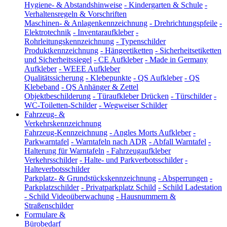
Hygiene- & Abstandshinweise
-
Kindergarten & Schule
-
Verhaltensregeln & Vorschriften
Maschinen- & Anlagenkennzeichnung
-
Drehrichtungspfeile
-
Elektrotechnik
-
Inventaraufkleber
-
Rohrleitungskennzeichnung
-
Typenschilder
Produktkennzeichnung
-
Hängeetiketten
-
Sicherheitsetiketten
und Sicherheitssiegel
-
CE Aufkleber
-
Made in Germany
Aufkleber
-
WEEE Aufkleber
Qualitätssicherung
-
Klebepunkte
-
QS Aufkleber
-
QS
Klebeband
-
QS Anhänger & Zettel
Objektbeschilderung
-
Türaufkleber Drücken
-
Türschilder
-
WC-Toiletten-Schilder
-
Wegweiser Schilder
Fahrzeug- &
Verkehrskennzeichnung
Fahrzeug-Kennzeichnung
-
Angles Morts Aufkleber
-
Parkwarntafel
-
Warntafeln nach ADR
-
Abfall Warntafel
-
Halterung für Warntafeln
-
Fahrzeugaufkleber
Verkehrsschilder
-
Halte- und Parkverbotsschilder
-
Halteverbotsschilder
Parkplatz- & Grundstückskennzeichnung
-
Absperrungen
-
Parkplatzschilder
-
Privatparkplatz Schild
-
Schild Ladestation
-
Schild Videoüberwachung
-
Hausnummern &
Straßenschilder
Formulare &
Bürobedarf