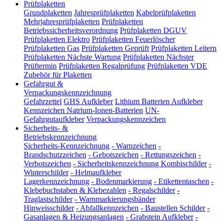
Prüfplaketten
Grundplaketten
Jahresprüfplaketten
Kabelprüfplaketten
Mehrjahresprüfplaketten
Prüfplaketten
Betriebssicherheitsverordnung
Prüfplaketten DGUV
Prüfplaketten Elektro
Prüfplaketten Feuerlöscher
Prüfplaketten Gas
Prüfplaketten Geprüft
Prüfplaketten Leitern
Prüfplaketten Nächste Wartung
Prüfplaketten Nächster
Prüftermin
Prüfplaketten Regalprüfung
Prüfplaketten VDE
Zubehör für Plaketten
Gefahrgut &
Verpackungskennzeichnung
Gefahrzettel
GHS Aufkleber
Lithium Batterien Aufkleber
Kennzeichen Natrium-Ionen-Batterien
UN-
Gefahrgutaufkleber
Verpackungskennzeichen
Sicherheits- &
Betriebskennzeichnung
Sicherheits-Kennzeichnung
-
Warnzeichen
-
Brandschutzzeichen
-
Gebotszeichen
-
Rettungszeichen
-
Verbotszeichen
-
Sicherheitskennzeichnung Kombischilder
-
Winterschilder
-
Helmaufkleber
Lagerkennzeichnung
-
Bodenmarkierung
-
Etikettentaschen
-
Klebebuchstaben & Klebezahlen
-
Regalschilder
-
Traglastschilder
-
Warnmarkierungsbänder
Hinweisschilder
-
Abfallkennzeichen
-
Baustellen Schilder
-
Gasanlagen & Heizungsanlagen
-
Grabstein Aufkleber
-