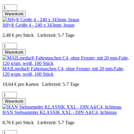
Warenkorb
Jiffy® Größe 4 - 240 x 343mm, braun
2,48
€
pro Stück
Lieferzeit:
5-7 Tage
Warenkorb
MAILmedia® Faltentaschen C4, ohne Fenster, mit 20 mm-Falte,
120 g/qm, weiß, 100 Stück
19,64
€
pro Karton
Lieferzeit:
5-7 Tage
Warenkorb
HAN Stehsammler KLASSIK XXL - DIN A4/C4, lichtgrau
8,76
€
pro Stück
Lieferzeit:
5-7 Tage