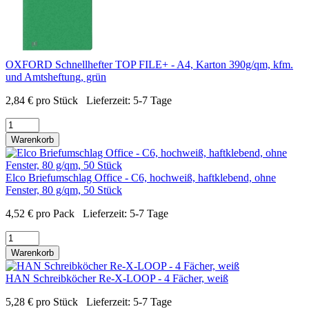
OXFORD Schnellhefter TOP FILE+ - A4, Karton 390g/qm, kfm.
und Amtsheftung, grün
2,84
€
pro Stück
Lieferzeit:
5-7 Tage
Warenkorb
Elco Briefumschlag Office - C6, hochweiß, haftklebend, ohne
Fenster, 80 g/qm, 50 Stück
4,52
€
pro Pack
Lieferzeit:
5-7 Tage
Warenkorb
HAN Schreibköcher Re-X-LOOP - 4 Fächer, weiß
5,28
€
pro Stück
Lieferzeit:
5-7 Tage