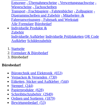
Entsorger
-
Übernahmescheine
-
Verwertungsnachweise
-
Wiegescheine
-
Tachoscheiben
Transport
-
Frachtpapiere
-
Fahrtenbücher
-
Zollpapiere
-
Diagrammscheiben und Zubehör
-
Mitarbeiter- &
Fahreranweisungen
-
Fuhrpark und Werkstatt
Alle Formulare
Bürobedarf
Individuelle Produkte &
Zubehör
Individuelle Aufkleber
Individuelle Prüfplaketten
QR Code
Aufkleber
Schilderzubehör
Startseite
Formulare & Bürobedarf
Bürobedarf
Bürobedarf
Bürotechnik und Elektronik
(653)
Verpacken & Versenden
(730)
Etiketten, Sticker und Aufkleber
(544)
Stempel
(244)
Papierprodukte
(628)
Schreibtischzubehör
(2949)
Ordnen und Sortieren
(1879)
Bewirtungsbedarf
(53)