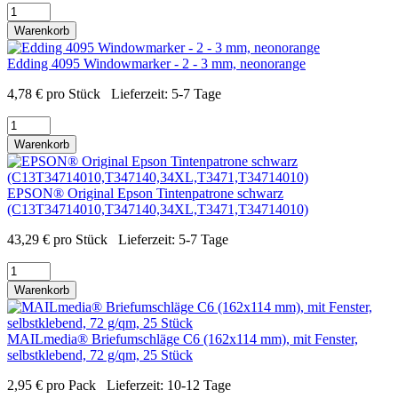
Warenkorb
Edding 4095 Windowmarker - 2 - 3 mm, neonorange
4,78
€
pro Stück
Lieferzeit:
5-7 Tage
Warenkorb
EPSON® Original Epson Tintenpatrone schwarz
(C13T34714010,T347140,34XL,T3471,T34714010)
43,29
€
pro Stück
Lieferzeit:
5-7 Tage
Warenkorb
MAILmedia® Briefumschläge C6 (162x114 mm), mit Fenster,
selbstklebend, 72 g/qm, 25 Stück
2,95
€
pro Pack
Lieferzeit:
10-12 Tage