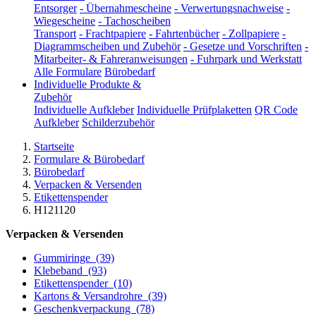
Entsorger
-
Übernahmescheine
-
Verwertungsnachweise
-
Wiegescheine
-
Tachoscheiben
Transport
-
Frachtpapiere
-
Fahrtenbücher
-
Zollpapiere
-
Diagrammscheiben und Zubehör
-
Gesetze und Vorschriften
-
Mitarbeiter- & Fahreranweisungen
-
Fuhrpark und Werkstatt
Alle Formulare
Bürobedarf
Individuelle Produkte &
Zubehör
Individuelle Aufkleber
Individuelle Prüfplaketten
QR Code
Aufkleber
Schilderzubehör
Startseite
Formulare & Bürobedarf
Bürobedarf
Verpacken & Versenden
Etikettenspender
H121120
Verpacken & Versenden
Gummiringe
(39)
Klebeband
(93)
Etikettenspender
(10)
Kartons & Versandrohre
(39)
Geschenkverpackung
(78)