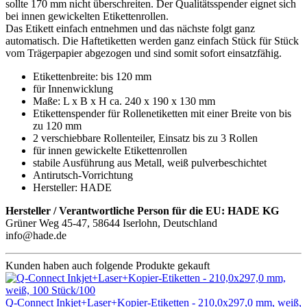
sollte 170 mm nicht überschreiten. Der Qualitätsspender eignet sich
bei innen gewickelten Etikettenrollen.
Das Etikett einfach entnehmen und das nächste folgt ganz
automatisch. Die Haftetiketten werden ganz einfach Stück für Stück
vom Trägerpapier abgezogen und sind somit sofort einsatzfähig.
Etikettenbreite: bis 120 mm
für Innenwicklung
Maße: L x B x H ca. 240 x 190 x 130 mm
Etikettenspender für Rollenetiketten mit einer Breite von bis
zu 120 mm
2 verschiebbare Rollenteiler, Einsatz bis zu 3 Rollen
für innen gewickelte Etikettenrollen
stabile Ausführung aus Metall, weiß pulverbeschichtet
Antirutsch-Vorrichtung
Hersteller: HADE
Hersteller / Verantwortliche Person für die EU:
HADE KG
Grüner Weg 45-47, 58644 Iserlohn, Deutschland
info@hade.de
Kunden haben auch folgende Produkte gekauft
Q-Connect Inkjet+Laser+Kopier-Etiketten - 210,0x297,0 mm, weiß,