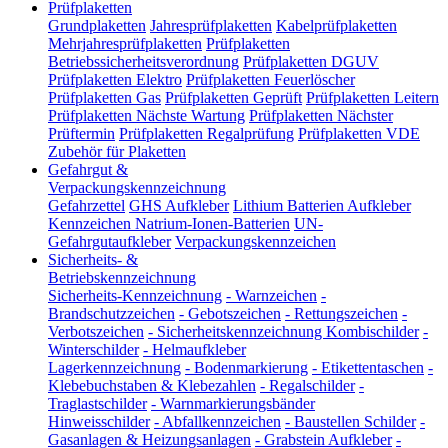
Prüfplaketten
Grundplaketten
Jahresprüfplaketten
Kabelprüfplaketten
Mehrjahresprüfplaketten
Prüfplaketten
Betriebssicherheitsverordnung
Prüfplaketten DGUV
Prüfplaketten Elektro
Prüfplaketten Feuerlöscher
Prüfplaketten Gas
Prüfplaketten Geprüft
Prüfplaketten Leitern
Prüfplaketten Nächste Wartung
Prüfplaketten Nächster
Prüftermin
Prüfplaketten Regalprüfung
Prüfplaketten VDE
Zubehör für Plaketten
Gefahrgut &
Verpackungskennzeichnung
Gefahrzettel
GHS Aufkleber
Lithium Batterien Aufkleber
Kennzeichen Natrium-Ionen-Batterien
UN-
Gefahrgutaufkleber
Verpackungskennzeichen
Sicherheits- &
Betriebskennzeichnung
Sicherheits-Kennzeichnung
-
Warnzeichen
-
Brandschutzzeichen
-
Gebotszeichen
-
Rettungszeichen
-
Verbotszeichen
-
Sicherheitskennzeichnung Kombischilder
-
Winterschilder
-
Helmaufkleber
Lagerkennzeichnung
-
Bodenmarkierung
-
Etikettentaschen
-
Klebebuchstaben & Klebezahlen
-
Regalschilder
-
Traglastschilder
-
Warnmarkierungsbänder
Hinweisschilder
-
Abfallkennzeichen
-
Baustellen Schilder
-
Gasanlagen & Heizungsanlagen
-
Grabstein Aufkleber
-