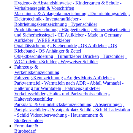
Hygiene- & Abstandshinweise
-
Kindergarten & Schule
-
Verhaltensregeln & Vorschriften
Maschinen- & Anlagenkennzeichnung
-
Drehrichtungspfeile
-
Elektrotechnik
-
Inventaraufkleber
-
Rohrleitungskennzeichnung
-
Typenschilder
Produktkennzeichnung
-
Hängeetiketten
-
Sicherheitsetiketten
und Sicherheitssiegel
-
CE Aufkleber
-
Made in Germany
Aufkleber
-
WEEE Aufkleber
Qualitätssicherung
-
Klebepunkte
-
QS Aufkleber
-
QS
Klebeband
-
QS Anhänger & Zettel
Objektbeschilderung
-
Türaufkleber Drücken
-
Türschilder
-
WC-Toiletten-Schilder
-
Wegweiser Schilder
Fahrzeug- &
Verkehrskennzeichnung
Fahrzeug-Kennzeichnung
-
Angles Morts Aufkleber
-
Parkwarntafel
-
Warntafeln nach ADR
-
Abfall Warntafel
-
Halterung für Warntafeln
-
Fahrzeugaufkleber
Verkehrsschilder
-
Halte- und Parkverbotsschilder
-
Halteverbotsschilder
Parkplatz- & Grundstückskennzeichnung
-
Absperrungen
-
Parkplatzschilder
-
Privatparkplatz Schild
-
Schild Ladestation
-
Schild Videoüberwachung
-
Hausnummern &
Straßenschilder
Formulare &
Bürobedarf