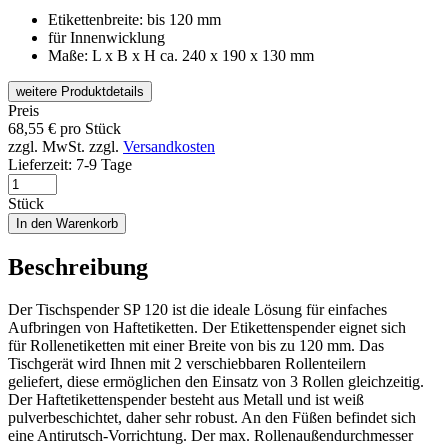
Etikettenbreite: bis 120 mm
für Innenwicklung
Maße: L x B x H ca. 240 x 190 x 130 mm
weitere Produktdetails
Preis
68,55
€
pro Stück
zzgl. MwSt.
zzgl.
Versandkosten
Lieferzeit:
7-9 Tage
Stück
In den Warenkorb
Beschreibung
Der Tischspender SP 120 ist die ideale Lösung für einfaches
Aufbringen von Haftetiketten. Der Etikettenspender eignet sich
für Rollenetiketten mit einer Breite von bis zu 120 mm. Das
Tischgerät wird Ihnen mit 2 verschiebbaren Rollenteilern
geliefert, diese ermöglichen den Einsatz von 3 Rollen gleichzeitig.
Der Haftetikettenspender besteht aus Metall und ist weiß
pulverbeschichtet, daher sehr robust. An den Füßen befindet sich
eine Antirutsch-Vorrichtung. Der max. Rollenaußendurchmesser