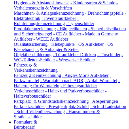
Hygiene- & Abstandshinweise
-
Kindergarten & Schule
-
Verhaltensregeln & Vorschriften
Maschinen- & Anlagenkennzeichnung
-
Drehrichtungspfeile
-
Elektrotechnik
-
Inventaraufkleber
-
Rohrleitungskennzeichnung
-
Typenschilder
Produktkennzeichnung
-
Hängeetiketten
-
Sicherheitsetiketten
und Sicherheitssiegel
-
CE Aufkleber
-
Made in Germany
Aufkleber
-
WEEE Aufkleber
Qualitätssicherung
-
Klebepunkte
-
QS Aufkleber
-
QS
Klebeband
-
QS Anhänger & Zettel
Objektbeschilderung
-
Türaufkleber Drücken
-
Türschilder
-
WC-Toiletten-Schilder
-
Wegweiser Schilder
Fahrzeug- &
Verkehrskennzeichnung
Fahrzeug-Kennzeichnung
-
Angles Morts Aufkleber
-
Parkwarntafel
-
Warntafeln nach ADR
-
Abfall Warntafel
-
Halterung für Warntafeln
-
Fahrzeugaufkleber
Verkehrsschilder
-
Halte- und Parkverbotsschilder
-
Halteverbotsschilder
Parkplatz- & Grundstückskennzeichnung
-
Absperrungen
-
Parkplatzschilder
-
Privatparkplatz Schild
-
Schild Ladestation
-
Schild Videoüberwachung
-
Hausnummern &
Straßenschilder
Formulare &
Bürobedarf