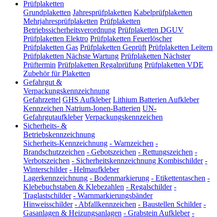
Prüfplaketten
Grundplaketten
Jahresprüfplaketten
Kabelprüfplaketten
Mehrjahresprüfplaketten
Prüfplaketten
Betriebssicherheitsverordnung
Prüfplaketten DGUV
Prüfplaketten Elektro
Prüfplaketten Feuerlöscher
Prüfplaketten Gas
Prüfplaketten Geprüft
Prüfplaketten Leitern
Prüfplaketten Nächste Wartung
Prüfplaketten Nächster
Prüftermin
Prüfplaketten Regalprüfung
Prüfplaketten VDE
Zubehör für Plaketten
Gefahrgut &
Verpackungskennzeichnung
Gefahrzettel
GHS Aufkleber
Lithium Batterien Aufkleber
Kennzeichen Natrium-Ionen-Batterien
UN-
Gefahrgutaufkleber
Verpackungskennzeichen
Sicherheits- &
Betriebskennzeichnung
Sicherheits-Kennzeichnung
-
Warnzeichen
-
Brandschutzzeichen
-
Gebotszeichen
-
Rettungszeichen
-
Verbotszeichen
-
Sicherheitskennzeichnung Kombischilder
-
Winterschilder
-
Helmaufkleber
Lagerkennzeichnung
-
Bodenmarkierung
-
Etikettentaschen
-
Klebebuchstaben & Klebezahlen
-
Regalschilder
-
Traglastschilder
-
Warnmarkierungsbänder
Hinweisschilder
-
Abfallkennzeichen
-
Baustellen Schilder
-
Gasanlagen & Heizungsanlagen
-
Grabstein Aufkleber
-