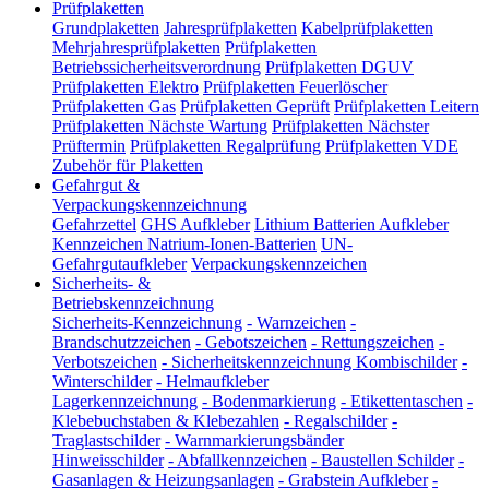
Prüfplaketten
Grundplaketten
Jahresprüfplaketten
Kabelprüfplaketten
Mehrjahresprüfplaketten
Prüfplaketten
Betriebssicherheitsverordnung
Prüfplaketten DGUV
Prüfplaketten Elektro
Prüfplaketten Feuerlöscher
Prüfplaketten Gas
Prüfplaketten Geprüft
Prüfplaketten Leitern
Prüfplaketten Nächste Wartung
Prüfplaketten Nächster
Prüftermin
Prüfplaketten Regalprüfung
Prüfplaketten VDE
Zubehör für Plaketten
Gefahrgut &
Verpackungskennzeichnung
Gefahrzettel
GHS Aufkleber
Lithium Batterien Aufkleber
Kennzeichen Natrium-Ionen-Batterien
UN-
Gefahrgutaufkleber
Verpackungskennzeichen
Sicherheits- &
Betriebskennzeichnung
Sicherheits-Kennzeichnung
-
Warnzeichen
-
Brandschutzzeichen
-
Gebotszeichen
-
Rettungszeichen
-
Verbotszeichen
-
Sicherheitskennzeichnung Kombischilder
-
Winterschilder
-
Helmaufkleber
Lagerkennzeichnung
-
Bodenmarkierung
-
Etikettentaschen
-
Klebebuchstaben & Klebezahlen
-
Regalschilder
-
Traglastschilder
-
Warnmarkierungsbänder
Hinweisschilder
-
Abfallkennzeichen
-
Baustellen Schilder
-
Gasanlagen & Heizungsanlagen
-
Grabstein Aufkleber
-