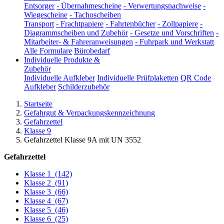
Entsorger
-
Übernahmescheine
-
Verwertungsnachweise
-
Wiegescheine
-
Tachoscheiben
Transport
-
Frachtpapiere
-
Fahrtenbücher
-
Zollpapiere
-
Diagrammscheiben und Zubehör
-
Gesetze und Vorschriften
-
Mitarbeiter- & Fahreranweisungen
-
Fuhrpark und Werkstatt
Alle Formulare
Bürobedarf
Individuelle Produkte &
Zubehör
Individuelle Aufkleber
Individuelle Prüfplaketten
QR Code
Aufkleber
Schilderzubehör
Startseite
Gefahrgut & Verpackungskennzeichnung
Gefahrzettel
Klasse 9
Gefahrzettel Klasse 9A mit UN 3552
Gefahrzettel
Klasse 1
(142)
Klasse 2
(91)
Klasse 3
(66)
Klasse 4
(67)
Klasse 5
(46)
Klasse 6
(25)