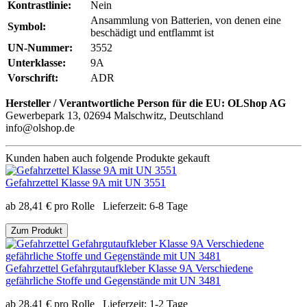
Kontrastlinie:
Nein
Ansammlung von Batterien, von denen eine
Symbol:
beschädigt und entflammt ist
UN-Nummer:
3552
Unterklasse:
9A
Vorschrift:
ADR
Hersteller / Verantwortliche Person für die EU:
OLShop AG
Gewerbepark 13, 02694 Malschwitz, Deutschland
info@olshop.de
Kunden haben auch folgende Produkte gekauft
Gefahrzettel Klasse 9A mit UN 3551
ab
28,41
€
pro Rolle
Lieferzeit:
6-8 Tage
Zum Produkt
Gefahrzettel Gefahrgutaufkleber Klasse 9A Verschiedene
gefährliche Stoffe und Gegenstände mit UN 3481
ab
28,41
€
pro Rolle
Lieferzeit:
1-2 Tage