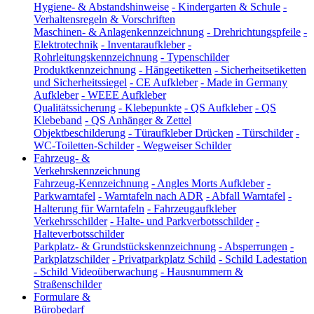
Hygiene- & Abstandshinweise
-
Kindergarten & Schule
-
Verhaltensregeln & Vorschriften
Maschinen- & Anlagenkennzeichnung
-
Drehrichtungspfeile
-
Elektrotechnik
-
Inventaraufkleber
-
Rohrleitungskennzeichnung
-
Typenschilder
Produktkennzeichnung
-
Hängeetiketten
-
Sicherheitsetiketten
und Sicherheitssiegel
-
CE Aufkleber
-
Made in Germany
Aufkleber
-
WEEE Aufkleber
Qualitätssicherung
-
Klebepunkte
-
QS Aufkleber
-
QS
Klebeband
-
QS Anhänger & Zettel
Objektbeschilderung
-
Türaufkleber Drücken
-
Türschilder
-
WC-Toiletten-Schilder
-
Wegweiser Schilder
Fahrzeug- &
Verkehrskennzeichnung
Fahrzeug-Kennzeichnung
-
Angles Morts Aufkleber
-
Parkwarntafel
-
Warntafeln nach ADR
-
Abfall Warntafel
-
Halterung für Warntafeln
-
Fahrzeugaufkleber
Verkehrsschilder
-
Halte- und Parkverbotsschilder
-
Halteverbotsschilder
Parkplatz- & Grundstückskennzeichnung
-
Absperrungen
-
Parkplatzschilder
-
Privatparkplatz Schild
-
Schild Ladestation
-
Schild Videoüberwachung
-
Hausnummern &
Straßenschilder
Formulare &
Bürobedarf