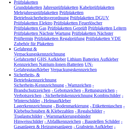
Prüfplaketten
Grundplaketten
Jahresprüfplaketten
Kabelprüfplaketten
Mehrjahresprüfplaketten
Prüfplaketten
Betriebssicherheitsverordnung
Prüfplaketten DGUV
Prüfplaketten Elektro
Prüfplaketten Feuerlöscher
Prüfplaketten Gas
Prüfplaketten Geprüft
Prüfplaketten Leitern
Prüfplaketten Nächste Wartung
Prüfplaketten Nächster
Prüftermin
Prüfplaketten Regalprüfung
Prüfplaketten VDE
Zubehör für Plaketten
Gefahrgut &
Verpackungskennzeichnung
Gefahrzettel
GHS Aufkleber
Lithium Batterien Aufkleber
Kennzeichen Natrium-Ionen-Batterien
UN-
Gefahrgutaufkleber
Verpackungskennzeichen
Sicherheits- &
Betriebskennzeichnung
Sicherheits-Kennzeichnung
-
Warnzeichen
-
Brandschutzzeichen
-
Gebotszeichen
-
Rettungszeichen
-
Verbotszeichen
-
Sicherheitskennzeichnung Kombischilder
-
Winterschilder
-
Helmaufkleber
Lagerkennzeichnung
-
Bodenmarkierung
-
Etikettentaschen
-
Klebebuchstaben & Klebezahlen
-
Regalschilder
-
Traglastschilder
-
Warnmarkierungsbänder
Hinweisschilder
-
Abfallkennzeichen
-
Baustellen Schilder
-
Gasanlagen & Heizungsanlagen
-
Grabstein Aufkleber
-