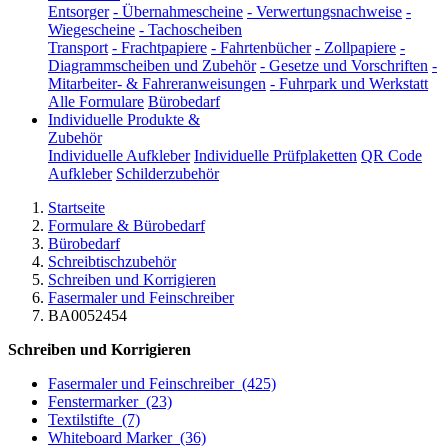
Entsorger
-
Übernahmescheine
-
Verwertungsnachweise
-
Wiegescheine
-
Tachoscheiben
Transport
-
Frachtpapiere
-
Fahrtenbücher
-
Zollpapiere
-
Diagrammscheiben und Zubehör
-
Gesetze und Vorschriften
-
Mitarbeiter- & Fahreranweisungen
-
Fuhrpark und Werkstatt
Alle Formulare
Bürobedarf
Individuelle Produkte &
Zubehör
Individuelle Aufkleber
Individuelle Prüfplaketten
QR Code
Aufkleber
Schilderzubehör
Startseite
Formulare & Bürobedarf
Bürobedarf
Schreibtischzubehör
Schreiben und Korrigieren
Fasermaler und Feinschreiber
BA0052454
Schreiben und Korrigieren
Fasermaler und Feinschreiber
(425)
Fenstermarker
(23)
Textilstifte
(7)
Whiteboard Marker
(36)