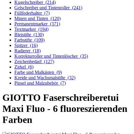
Kugelschreiber
(214)
Gelschreiber und Tintenroller
(241)
Füllfederhalter
(7)
Minen und Tinten
(120)
Permanentmarker
(371)
Textmarker
(194)
Bleistifte
(130)
Farbstifte
(109)
Spitzer
(16)
Radierer
(18)
Korrekturroller und Tintenlöscher
(35)
Zeichenbedarf
(127)
Zirkel
(6)
Farbe und Malkästen
(9)
Kreide und Wachsmalstifte
(32)
Pinsel und Malzubehör
(7)
GIOTTO Faserschreiberetui
Maxi Fluo - 6 fluoreszierenden
Farben