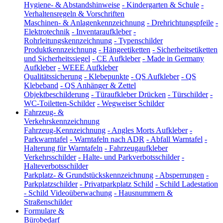
Hygiene- & Abstandshinweise
-
Kindergarten & Schule
-
Verhaltensregeln & Vorschriften
Maschinen- & Anlagenkennzeichnung
-
Drehrichtungspfeile
-
Elektrotechnik
-
Inventaraufkleber
-
Rohrleitungskennzeichnung
-
Typenschilder
Produktkennzeichnung
-
Hängeetiketten
-
Sicherheitsetiketten
und Sicherheitssiegel
-
CE Aufkleber
-
Made in Germany
Aufkleber
-
WEEE Aufkleber
Qualitätssicherung
-
Klebepunkte
-
QS Aufkleber
-
QS
Klebeband
-
QS Anhänger & Zettel
Objektbeschilderung
-
Türaufkleber Drücken
-
Türschilder
-
WC-Toiletten-Schilder
-
Wegweiser Schilder
Fahrzeug- &
Verkehrskennzeichnung
Fahrzeug-Kennzeichnung
-
Angles Morts Aufkleber
-
Parkwarntafel
-
Warntafeln nach ADR
-
Abfall Warntafel
-
Halterung für Warntafeln
-
Fahrzeugaufkleber
Verkehrsschilder
-
Halte- und Parkverbotsschilder
-
Halteverbotsschilder
Parkplatz- & Grundstückskennzeichnung
-
Absperrungen
-
Parkplatzschilder
-
Privatparkplatz Schild
-
Schild Ladestation
-
Schild Videoüberwachung
-
Hausnummern &
Straßenschilder
Formulare &
Bürobedarf