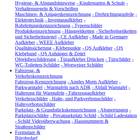
Hygiene- & Abstandshinweise
-
Kindergarten & Schule
-
Verhaltensregeln & Vorschriften
Maschinen- & Anlagenkennzeichnung
-
Drehrichtungspfeile
-
Elektrotechnik
-
Inventaraufkleber
-
Rohrleitungskennzeichnung
-
Typenschilder
Produktkennzeichnung
-
Hängeetiketten
-
Sicherheitsetiketten
und Sicherheitssiegel
-
CE Aufkleber
-
Made in Germany
Aufkleber
-
WEEE Aufkleber
Qualitätssicherung
-
Klebepunkte
-
QS Aufkleber
-
QS
Klebeband
-
QS Anhänger & Zettel
Objektbeschilderung
-
Türaufkleber Drücken
-
Türschilder
-
WC-Toiletten-Schilder
-
Wegweiser Schilder
Fahrzeug- &
Verkehrskennzeichnung
Fahrzeug-Kennzeichnung
-
Angles Morts Aufkleber
-
Parkwarntafel
-
Warntafeln nach ADR
-
Abfall Warntafel
-
Halterung für Warntafeln
-
Fahrzeugaufkleber
Verkehrsschilder
-
Halte- und Parkverbotsschilder
-
Halteverbotsschilder
Parkplatz- & Grundstückskennzeichnung
-
Absperrungen
-
Parkplatzschilder
-
Privatparkplatz Schild
-
Schild Ladestation
-
Schild Videoüberwachung
-
Hausnummern &
Straßenschilder
Formulare &
Bürobedarf