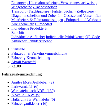
Entsorger
-
Übernahmescheine
-
Verwertungsnachweise
-
Wiegescheine
-
Tachoscheiben
Transport
-
Frachtpapiere
-
Fahrtenbücher
-
Zollpapiere
-
Diagrammscheiben und Zubehör
-
Gesetze und Vorschriften
-
Mitarbeiter- & Fahreranweisungen
-
Fuhrpark und Werkstatt
Alle Formulare
Bürobedarf
Individuelle Produkte &
Zubehör
Individuelle Aufkleber
Individuelle Prüfplaketten
QR Code
Aufkleber
Schilderzubehör
Startseite
Fahrzeug- & Verkehrskennzeichnung
Fahrzeug-Kennzeichnung
Abfall Warntafel
73100
Fahrzeugkennzeichnung
Angles Morts Aufkleber
(2)
Parkwarntafel
(6)
Warntafeln nach ADR
(189)
A Schild LKW
(5)
Halterung für Warntafeln
(6)
Fahrzeugaufkleber
(16)