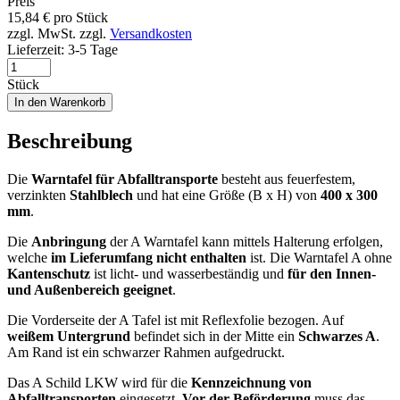
Preis
15,84
€
pro Stück
zzgl. MwSt.
zzgl.
Versandkosten
Lieferzeit:
3-5 Tage
Stück
In den Warenkorb
Beschreibung
Die
Warntafel für Abfalltransporte
besteht aus feuerfestem,
verzinkten
Stahlblech
und hat eine Größe (B x H) von
400 x 300
mm
.
Die
Anbringung
der A Warntafel kann mittels Halterung erfolgen,
welche
im Lieferumfang nicht enthalten
ist. Die Warntafel A ohne
Kantenschutz
ist licht- und wasserbeständig und
für den Innen-
und Außenbereich geeignet
.
Die Vorderseite der A Tafel ist mit Reflexfolie bezogen. Auf
weißem Untergrund
befindet sich in der Mitte ein
Schwarzes A
.
Am Rand ist ein schwarzer Rahmen aufgedruckt.
Das A Schild LKW wird für die
Kennzeichnung von
Abfalltransporten
eingesetzt.
Vor der Beförderung
muss das