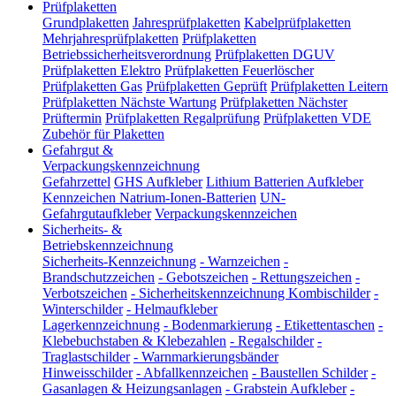
Prüfplaketten
Grundplaketten
Jahresprüfplaketten
Kabelprüfplaketten
Mehrjahresprüfplaketten
Prüfplaketten
Betriebssicherheitsverordnung
Prüfplaketten DGUV
Prüfplaketten Elektro
Prüfplaketten Feuerlöscher
Prüfplaketten Gas
Prüfplaketten Geprüft
Prüfplaketten Leitern
Prüfplaketten Nächste Wartung
Prüfplaketten Nächster
Prüftermin
Prüfplaketten Regalprüfung
Prüfplaketten VDE
Zubehör für Plaketten
Gefahrgut &
Verpackungskennzeichnung
Gefahrzettel
GHS Aufkleber
Lithium Batterien Aufkleber
Kennzeichen Natrium-Ionen-Batterien
UN-
Gefahrgutaufkleber
Verpackungskennzeichen
Sicherheits- &
Betriebskennzeichnung
Sicherheits-Kennzeichnung
-
Warnzeichen
-
Brandschutzzeichen
-
Gebotszeichen
-
Rettungszeichen
-
Verbotszeichen
-
Sicherheitskennzeichnung Kombischilder
-
Winterschilder
-
Helmaufkleber
Lagerkennzeichnung
-
Bodenmarkierung
-
Etikettentaschen
-
Klebebuchstaben & Klebezahlen
-
Regalschilder
-
Traglastschilder
-
Warnmarkierungsbänder
Hinweisschilder
-
Abfallkennzeichen
-
Baustellen Schilder
-
Gasanlagen & Heizungsanlagen
-
Grabstein Aufkleber
-