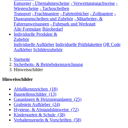
Entsorger
-
Übernahmescheine
-
Verwertungsnachweise
-
Wiegescheine
-
Tachoscheiben
Transport
-
Frachtpapiere
-
Fahrtenbücher
-
Zollpapiere
-
Diagrammscheiben und Zubehör
-
Mitarbeiter- &
Fahreranweisungen
-
Fuhrpark und Werkstatt
Alle Formulare
Bürobedarf
Individuelle Produkte &
Zubehör
Individuelle Aufkleber
Individuelle Prüfplaketten
QR Code
Aufkleber
Schilderzubehör
Startseite
Sicherheits- & Betriebskennzeichnung
Hinweisschilder
Hinweisschilder
Abfallkennzeichen
(18)
Baustellenschilder
(13)
Gasanlagen & Heizungsanlagen
(25)
Grabstein Aufkleber
(24)
Hygiene- & Abstandshinweise
(72)
Kindergarten & Schule
(38)
Verhaltensregeln & Vorschriften
(58)