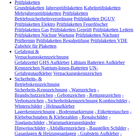
Prüfplaketten
Grundplaketten
Jahresprüfplaketten
Kabelprüfplaketten
Mehrjahresprüfplaketten
Prüfplaketten
Betriebssicherheitsverordnung
Prüfplaketten DGUV
Prüfplaketten Elektro
Prüfplaketten Feuerlöscher
Prüfplaketten Gas
Prüfplaketten Geprüft
Prüfplaketten Leitern
Prüfplaketten Nächste Wartung
Prüfplaketten Nächster
Prüftermin
Prüfplaketten Regalprüfung
Prüfplaketten VDE
Zubehör für Plaketten
Gefahrgut &
Verpackungskennzeichnung
Gefahrzettel
GHS Aufkleber
Lithium Batterien Aufkleber
Kennzeichen Natrium-Ionen-Batterien
UN-
Gefahrgutaufkleber
Verpackungskennzeichen
Sicherheits- &
Betriebskennzeichnung
Sicherheits-Kennzeichnung
-
Warnzeichen
-
Brandschutzzeichen
-
Gebotszeichen
-
Rettungszeichen
-
Verbotszeichen
-
Sicherheitskennzeichnung Kombischilder
-
Winterschilder
-
Helmaufkleber
Lagerkennzeichnung
-
Bodenmarkierung
-
Etikettentaschen
-
Klebebuchstaben & Klebezahlen
-
Regalschilder
-
Traglastschilder
-
Warnmarkierungsbänder
Hinweisschilder
-
Abfallkennzeichen
-
Baustellen Schilder
-
Gasanlagen & Heizungsanlagen
-
Grabstein Aufkleber
-