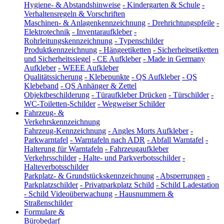
Hygiene- & Abstandshinweise
-
Kindergarten & Schule
-
Verhaltensregeln & Vorschriften
Maschinen- & Anlagenkennzeichnung
-
Drehrichtungspfeile
-
Elektrotechnik
-
Inventaraufkleber
-
Rohrleitungskennzeichnung
-
Typenschilder
Produktkennzeichnung
-
Hängeetiketten
-
Sicherheitsetiketten
und Sicherheitssiegel
-
CE Aufkleber
-
Made in Germany
Aufkleber
-
WEEE Aufkleber
Qualitätssicherung
-
Klebepunkte
-
QS Aufkleber
-
QS
Klebeband
-
QS Anhänger & Zettel
Objektbeschilderung
-
Türaufkleber Drücken
-
Türschilder
-
WC-Toiletten-Schilder
-
Wegweiser Schilder
Fahrzeug- &
Verkehrskennzeichnung
Fahrzeug-Kennzeichnung
-
Angles Morts Aufkleber
-
Parkwarntafel
-
Warntafeln nach ADR
-
Abfall Warntafel
-
Halterung für Warntafeln
-
Fahrzeugaufkleber
Verkehrsschilder
-
Halte- und Parkverbotsschilder
-
Halteverbotsschilder
Parkplatz- & Grundstückskennzeichnung
-
Absperrungen
-
Parkplatzschilder
-
Privatparkplatz Schild
-
Schild Ladestation
-
Schild Videoüberwachung
-
Hausnummern &
Straßenschilder
Formulare &
Bürobedarf