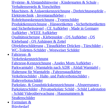
Hygiene- & Abstandshinweise
-
Kindergarten & Schule
-
Verhaltensregeln & Vorschriften
Maschinen- & Anlagenkennzeichnung
-
Drehrichtungspfeile
-
Elektrotechnik
-
Inventaraufkleber
-
Rohrleitungskennzeichnung
-
Typenschilder
Produktkennzeichnung
-
Hängeetiketten
-
Sicherheitsetiketten
und Sicherheitssiegel
-
CE Aufkleber
-
Made in Germany
Aufkleber
-
WEEE Aufkleber
Qualitätssicherung
-
Klebepunkte
-
QS Aufkleber
-
QS
Klebeband
-
QS Anhänger & Zettel
Objektbeschilderung
-
Türaufkleber Drücken
-
Türschilder
-
WC-Toiletten-Schilder
-
Wegweiser Schilder
Fahrzeug- &
Verkehrskennzeichnung
Fahrzeug-Kennzeichnung
-
Angles Morts Aufkleber
-
Parkwarntafel
-
Warntafeln nach ADR
-
Abfall Warntafel
-
Halterung für Warntafeln
-
Fahrzeugaufkleber
Verkehrsschilder
-
Halte- und Parkverbotsschilder
-
Halteverbotsschilder
Parkplatz- & Grundstückskennzeichnung
-
Absperrungen
-
Parkplatzschilder
-
Privatparkplatz Schild
-
Schild Ladestation
-
Schild Videoüberwachung
-
Hausnummern &
Straßenschilder
Formulare &
Bürobedarf