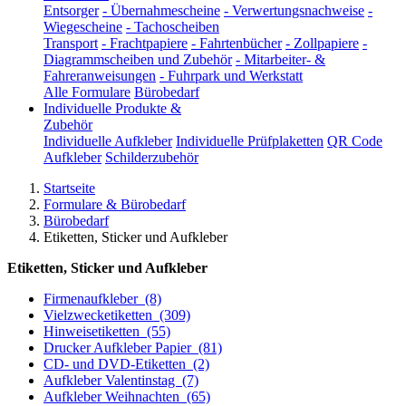
Entsorger
-
Übernahmescheine
-
Verwertungsnachweise
-
Wiegescheine
-
Tachoscheiben
Transport
-
Frachtpapiere
-
Fahrtenbücher
-
Zollpapiere
-
Diagrammscheiben und Zubehör
-
Mitarbeiter- &
Fahreranweisungen
-
Fuhrpark und Werkstatt
Alle Formulare
Bürobedarf
Individuelle Produkte &
Zubehör
Individuelle Aufkleber
Individuelle Prüfplaketten
QR Code
Aufkleber
Schilderzubehör
Startseite
Formulare & Bürobedarf
Bürobedarf
Etiketten, Sticker und Aufkleber
Etiketten, Sticker und Aufkleber
Firmenaufkleber
(8)
Vielzwecketiketten
(309)
Hinweisetiketten
(55)
Drucker Aufkleber Papier
(81)
CD- und DVD-Etiketten
(2)
Aufkleber Valentinstag
(7)
Aufkleber Weihnachten
(65)