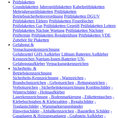
Prüfplaketten
Grundplaketten
Jahresprüfplaketten
Kabelprüfplaketten
Mehrjahresprüfplaketten
Prüfplaketten
Betriebssicherheitsverordnung
Prüfplaketten DGUV
Prüfplaketten Elektro
Prüfplaketten Feuerlöscher
Prüfplaketten Gas
Prüfplaketten Geprüft
Prüfplaketten Leitern
Prüfplaketten Nächste Wartung
Prüfplaketten Nächster
Prüftermin
Prüfplaketten Regalprüfung
Prüfplaketten VDE
Zubehör für Plaketten
Gefahrgut &
Verpackungskennzeichnung
Gefahrzettel
GHS Aufkleber
Lithium Batterien Aufkleber
Kennzeichen Natrium-Ionen-Batterien
UN-
Gefahrgutaufkleber
Verpackungskennzeichen
Sicherheits- &
Betriebskennzeichnung
Sicherheits-Kennzeichnung
-
Warnzeichen
-
Brandschutzzeichen
-
Gebotszeichen
-
Rettungszeichen
-
Verbotszeichen
-
Sicherheitskennzeichnung Kombischilder
-
Winterschilder
-
Helmaufkleber
Lagerkennzeichnung
-
Bodenmarkierung
-
Etikettentaschen
-
Klebebuchstaben & Klebezahlen
-
Regalschilder
-
Traglastschilder
-
Warnmarkierungsbänder
Hinweisschilder
-
Abfallkennzeichen
-
Baustellen Schilder
-
Gasanlagen & Heizungsanlagen
-
Grabstein Aufkleber
-