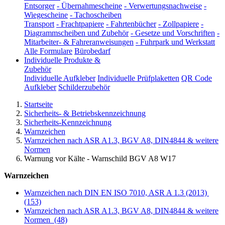
Entsorger
-
Übernahmescheine
-
Verwertungsnachweise
-
Wiegescheine
-
Tachoscheiben
Transport
-
Frachtpapiere
-
Fahrtenbücher
-
Zollpapiere
-
Diagrammscheiben und Zubehör
-
Gesetze und Vorschriften
-
Mitarbeiter- & Fahreranweisungen
-
Fuhrpark und Werkstatt
Alle Formulare
Bürobedarf
Individuelle Produkte &
Zubehör
Individuelle Aufkleber
Individuelle Prüfplaketten
QR Code
Aufkleber
Schilderzubehör
Startseite
Sicherheits- & Betriebskennzeichnung
Sicherheits-Kennzeichnung
Warnzeichen
Warnzeichen nach ASR A1.3, BGV A8, DIN4844 & weitere
Normen
Warnung vor Kälte - Warnschild BGV A8 W17
Warnzeichen
Warnzeichen nach DIN EN ISO 7010, ASR A 1.3 (2013)
(153)
Warnzeichen nach ASR A1.3, BGV A8, DIN4844 & weitere
Normen
(48)