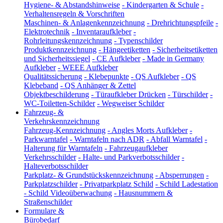
Hygiene- & Abstandshinweise
-
Kindergarten & Schule
-
Verhaltensregeln & Vorschriften
Maschinen- & Anlagenkennzeichnung
-
Drehrichtungspfeile
-
Elektrotechnik
-
Inventaraufkleber
-
Rohrleitungskennzeichnung
-
Typenschilder
Produktkennzeichnung
-
Hängeetiketten
-
Sicherheitsetiketten
und Sicherheitssiegel
-
CE Aufkleber
-
Made in Germany
Aufkleber
-
WEEE Aufkleber
Qualitätssicherung
-
Klebepunkte
-
QS Aufkleber
-
QS
Klebeband
-
QS Anhänger & Zettel
Objektbeschilderung
-
Türaufkleber Drücken
-
Türschilder
-
WC-Toiletten-Schilder
-
Wegweiser Schilder
Fahrzeug- &
Verkehrskennzeichnung
Fahrzeug-Kennzeichnung
-
Angles Morts Aufkleber
-
Parkwarntafel
-
Warntafeln nach ADR
-
Abfall Warntafel
-
Halterung für Warntafeln
-
Fahrzeugaufkleber
Verkehrsschilder
-
Halte- und Parkverbotsschilder
-
Halteverbotsschilder
Parkplatz- & Grundstückskennzeichnung
-
Absperrungen
-
Parkplatzschilder
-
Privatparkplatz Schild
-
Schild Ladestation
-
Schild Videoüberwachung
-
Hausnummern &
Straßenschilder
Formulare &
Bürobedarf