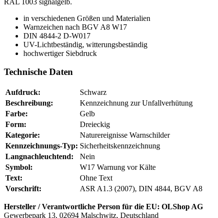
RAL 1003 signalgelb.
in verschiedenen Größen und Materialien
Warnzeichen nach BGV A8 W17
DIN 4844-2 D-W017
UV-Lichtbeständig, witterungsbeständig
hochwertiger Siebdruck
Technische Daten
Aufdruck:
Schwarz
Beschreibung:
Kennzeichnung zur Unfallverhütung
Farbe:
Gelb
Form:
Dreieckig
Kategorie:
Naturereignisse Warnschilder
Kennzeichnungs-Typ:
Sicherheitskennzeichnung
Langnachleuchtend:
Nein
Symbol:
W17 Warnung vor Kälte
Text:
Ohne Text
Vorschrift:
ASR A1.3 (2007), DIN 4844, BGV A8
Hersteller / Verantwortliche Person für die EU:
OLShop AG
Gewerbepark 13, 02694 Malschwitz, Deutschland