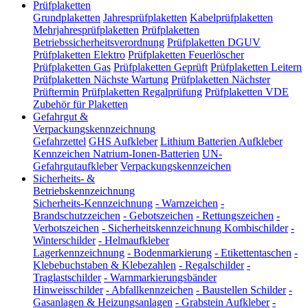
Prüfplaketten
Grundplaketten
Jahresprüfplaketten
Kabelprüfplaketten
Mehrjahresprüfplaketten
Prüfplaketten
Betriebssicherheitsverordnung
Prüfplaketten DGUV
Prüfplaketten Elektro
Prüfplaketten Feuerlöscher
Prüfplaketten Gas
Prüfplaketten Geprüft
Prüfplaketten Leitern
Prüfplaketten Nächste Wartung
Prüfplaketten Nächster
Prüftermin
Prüfplaketten Regalprüfung
Prüfplaketten VDE
Zubehör für Plaketten
Gefahrgut &
Verpackungskennzeichnung
Gefahrzettel
GHS Aufkleber
Lithium Batterien Aufkleber
Kennzeichen Natrium-Ionen-Batterien
UN-
Gefahrgutaufkleber
Verpackungskennzeichen
Sicherheits- &
Betriebskennzeichnung
Sicherheits-Kennzeichnung
-
Warnzeichen
-
Brandschutzzeichen
-
Gebotszeichen
-
Rettungszeichen
-
Verbotszeichen
-
Sicherheitskennzeichnung Kombischilder
-
Winterschilder
-
Helmaufkleber
Lagerkennzeichnung
-
Bodenmarkierung
-
Etikettentaschen
-
Klebebuchstaben & Klebezahlen
-
Regalschilder
-
Traglastschilder
-
Warnmarkierungsbänder
Hinweisschilder
-
Abfallkennzeichen
-
Baustellen Schilder
-
Gasanlagen & Heizungsanlagen
-
Grabstein Aufkleber
-