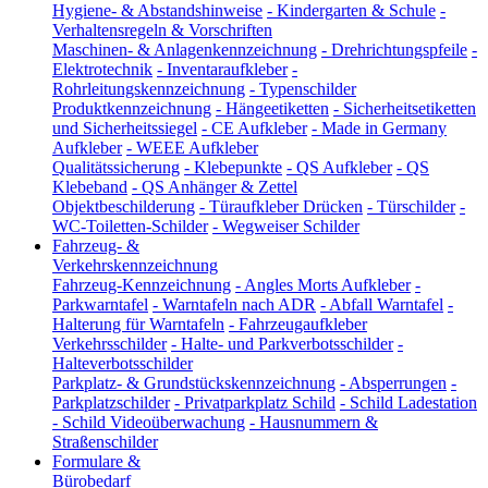
Hygiene- & Abstandshinweise
-
Kindergarten & Schule
-
Verhaltensregeln & Vorschriften
Maschinen- & Anlagenkennzeichnung
-
Drehrichtungspfeile
-
Elektrotechnik
-
Inventaraufkleber
-
Rohrleitungskennzeichnung
-
Typenschilder
Produktkennzeichnung
-
Hängeetiketten
-
Sicherheitsetiketten
und Sicherheitssiegel
-
CE Aufkleber
-
Made in Germany
Aufkleber
-
WEEE Aufkleber
Qualitätssicherung
-
Klebepunkte
-
QS Aufkleber
-
QS
Klebeband
-
QS Anhänger & Zettel
Objektbeschilderung
-
Türaufkleber Drücken
-
Türschilder
-
WC-Toiletten-Schilder
-
Wegweiser Schilder
Fahrzeug- &
Verkehrskennzeichnung
Fahrzeug-Kennzeichnung
-
Angles Morts Aufkleber
-
Parkwarntafel
-
Warntafeln nach ADR
-
Abfall Warntafel
-
Halterung für Warntafeln
-
Fahrzeugaufkleber
Verkehrsschilder
-
Halte- und Parkverbotsschilder
-
Halteverbotsschilder
Parkplatz- & Grundstückskennzeichnung
-
Absperrungen
-
Parkplatzschilder
-
Privatparkplatz Schild
-
Schild Ladestation
-
Schild Videoüberwachung
-
Hausnummern &
Straßenschilder
Formulare &
Bürobedarf