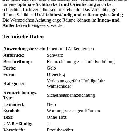
für eine
optimale Sichtbarkeit und Orientierung
auch bei
schlechten Lichtverhältnissen im Gebäude. Das Vorsicht enge
Räume Schild ist
UV-Lichtbeständig und witterungsbeständig
.
Die Warnzeichen Achtung enge Räume können im
Innen- und
Außenbereich
eingesetzt werden.
Technische Daten
Anwendungsbereich:
Innen- und Außenbereich
Aufdruck:
Schwarz
Beschreibung:
Kennzeichnung zur Unfallverhütung
Farbe:
Gelb
Form:
Dreieckig
Verletzungsgefahr Unfallgefahr
Kategorie:
Warnschilder
Kennzeichnungs-
Sicherheitskennzeichnung
Typ:
Laminiert:
Nein
Symbol:
Warnung vor engen Räumen
Text:
Ohne Text
UV-Beständig:
Ja
Vorschrift:
Praxisbewährt