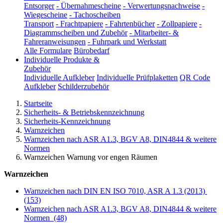
Entsorger
-
Übernahmescheine
-
Verwertungsnachweise
-
Wiegescheine
-
Tachoscheiben
Transport
-
Frachtpapiere
-
Fahrtenbücher
-
Zollpapiere
-
Diagrammscheiben und Zubehör
-
Mitarbeiter- &
Fahreranweisungen
-
Fuhrpark und Werkstatt
Alle Formulare
Bürobedarf
Individuelle Produkte &
Zubehör
Individuelle Aufkleber
Individuelle Prüfplaketten
QR Code
Aufkleber
Schilderzubehör
Startseite
Sicherheits- & Betriebskennzeichnung
Sicherheits-Kennzeichnung
Warnzeichen
Warnzeichen nach ASR A1.3, BGV A8, DIN4844 & weitere
Normen
Warnzeichen Warnung vor engen Räumen
Warnzeichen
Warnzeichen nach DIN EN ISO 7010, ASR A 1.3 (2013)
(153)
Warnzeichen nach ASR A1.3, BGV A8, DIN4844 & weitere
Normen
(48)