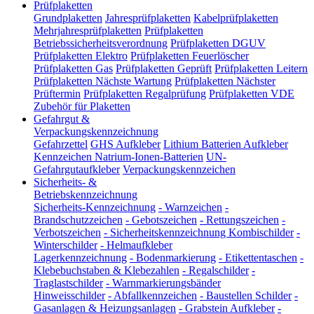
Prüfplaketten
Grundplaketten
Jahresprüfplaketten
Kabelprüfplaketten
Mehrjahresprüfplaketten
Prüfplaketten
Betriebssicherheitsverordnung
Prüfplaketten DGUV
Prüfplaketten Elektro
Prüfplaketten Feuerlöscher
Prüfplaketten Gas
Prüfplaketten Geprüft
Prüfplaketten Leitern
Prüfplaketten Nächste Wartung
Prüfplaketten Nächster
Prüftermin
Prüfplaketten Regalprüfung
Prüfplaketten VDE
Zubehör für Plaketten
Gefahrgut &
Verpackungskennzeichnung
Gefahrzettel
GHS Aufkleber
Lithium Batterien Aufkleber
Kennzeichen Natrium-Ionen-Batterien
UN-
Gefahrgutaufkleber
Verpackungskennzeichen
Sicherheits- &
Betriebskennzeichnung
Sicherheits-Kennzeichnung
-
Warnzeichen
-
Brandschutzzeichen
-
Gebotszeichen
-
Rettungszeichen
-
Verbotszeichen
-
Sicherheitskennzeichnung Kombischilder
-
Winterschilder
-
Helmaufkleber
Lagerkennzeichnung
-
Bodenmarkierung
-
Etikettentaschen
-
Klebebuchstaben & Klebezahlen
-
Regalschilder
-
Traglastschilder
-
Warnmarkierungsbänder
Hinweisschilder
-
Abfallkennzeichen
-
Baustellen Schilder
-
Gasanlagen & Heizungsanlagen
-
Grabstein Aufkleber
-