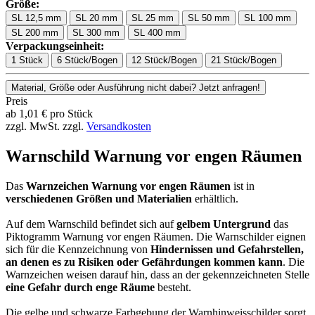
Größe:
SL 12,5 mm
SL 20 mm
SL 25 mm
SL 50 mm
SL 100 mm
SL 200 mm
SL 300 mm
SL 400 mm
Verpackungseinheit:
1 Stück
6 Stück/Bogen
12 Stück/Bogen
21 Stück/Bogen
Material, Größe oder Ausführung nicht dabei? Jetzt anfragen!
Preis
ab
1,01
€
pro Stück
zzgl. MwSt.
zzgl.
Versandkosten
Warnschild Warnung vor engen Räumen
Das
Warnzeichen Warnung vor engen Räumen
ist in
verschiedenen Größen und Materialien
erhältlich.
Auf dem Warnschild befindet sich auf
gelbem Untergrund
das
Piktogramm Warnung vor engen Räumen. Die Warnschilder eignen
sich für die Kennzeichnung von
Hindernissen und Gefahrstellen,
an denen es zu Risiken oder Gefährdungen kommen kann
. Die
Warnzeichen weisen darauf hin, dass an der gekennzeichneten Stelle
eine Gefahr durch enge Räume
besteht.
Die gelbe und schwarze Farbgebung der Warnhinweisschilder sorgt